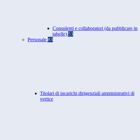
Consulenti e collaboratori (da pubblicare in
tabelle)
53
Personale
83
Titolari di incarichi dirigenziali amministrativi di
vertice