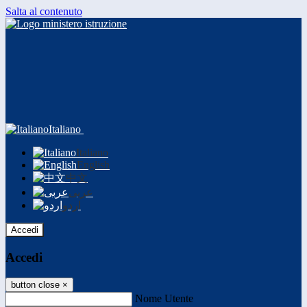
Salta al contenuto
Italiano
Italiano
English
中文
عربى
اردو
Accedi
Accedi
button close
×
Nome Utente