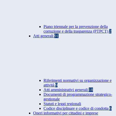
Piano triennale per la prevenzione della
corruzione e della trasparenza (PTPCT)
2
Atti generali
91
Riferimenti normativi su organizzazione e
attività
9
Atti amministrativi generali
18
Documenti di programmazione strategico-
gestionale
Statuti e leggi regionali
Codice disciplinare e codice di condotta
6
Oneri informativi per cittadini e imprese