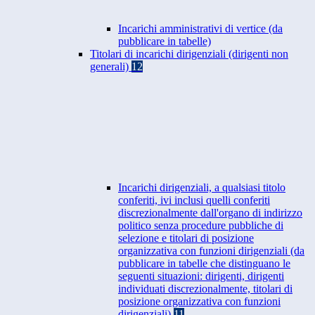
Incarichi amministrativi di vertice (da
pubblicare in tabelle)
Titolari di incarichi dirigenziali (dirigenti non
generali)
12
Incarichi dirigenziali, a qualsiasi titolo
conferiti, ivi inclusi quelli conferiti
discrezionalmente dall'organo di indirizzo
politico senza procedure pubbliche di
selezione e titolari di posizione
organizzativa con funzioni dirigenziali (da
pubblicare in tabelle che distinguano le
seguenti situazioni: dirigenti, dirigenti
individuati discrezionalmente, titolari di
posizione organizzativa con funzioni
dirigenziali)
11