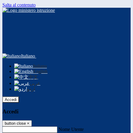
Salta al contenuto
Italiano
Italiano
English
中文
عربى
اردو
Accedi
Accedi
button close
×
Nome Utente