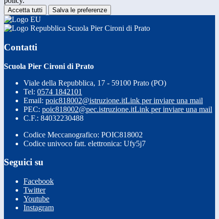
policy.
Accetta tutti
Salva le preferenze
Scuola Pier Cironi di Prato
Contatti
Scuola Pier Cironi di Prato
Viale della Repubblica, 17 - 59100 Prato (PO)
Tel:
0574 1842101
Email:
poic818002@istruzione.it
Link per inviare una mail
PEC:
poic818002@pec.istruzione.it
Link per inviare una mail
C.F.: 84032230488
Codice Meccanografico: POIC818002
Codice univoco fatt. elettronica: Ufy5j7
Seguici su
Facebook
Twitter
Youtube
Instagram