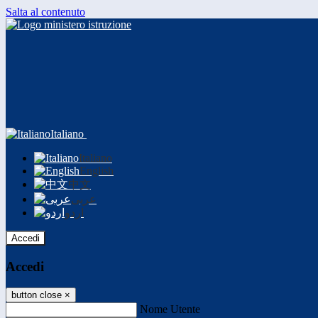
Salta al contenuto
Italiano
Italiano
English
中文
عربى
اردو
Accedi
Accedi
button close
×
Nome Utente