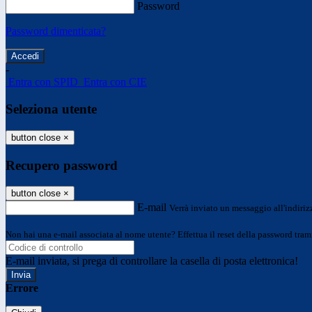
Password
Password dimenticata?
-
Entra con SPID
Entra con CIE
Seleziona utente
button close
×
Recupero password
button close
×
E-mail
Verrà inviato un messaggio all'indirizz
Non hai una e-mail associata al nome utente? Effettua il reset della password tram
E-mail inviata, si prega di controllare la casella di posta elettronica!
Errore