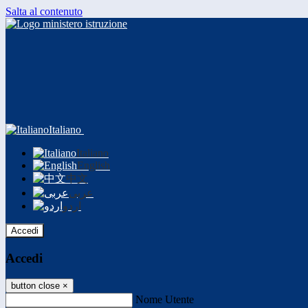
Salta al contenuto
Italiano
Italiano
English
中文
عربى
اردو
Accedi
Accedi
button close
×
Nome Utente