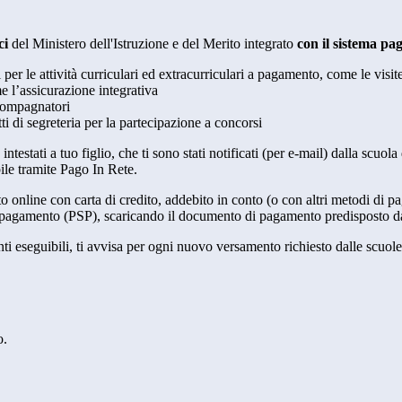
ci
del Ministero dell'Istruzione e del Merito integrato
con il sistema p
i per le attività curriculari ed extracurriculari a pagamento, come le visit
e l’assicurazione integrativa
ccompagnatori
tti di segreteria per la partecipazione a concorsi
intestati a tuo figlio, che ti sono stati notificati (per e-mail) dalla scuo
ile tramite Pago In Rete.
online con carta di credito, addebito in conto (o con altri metodi di p
vizi di pagamento (PSP), scaricando il documento di pagamento predisposto
eseguibili, ti avvisa per ogni nuovo versamento richiesto dalle scuole, ti 
o.