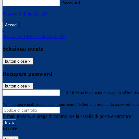
Password
Password dimenticata?
-
Entra con SPID
Entra con CIE
Seleziona utente
button close
×
Recupero password
button close
×
E-mail
Verrà inviato un messaggio all'indirizz
Non hai una e-mail associata al nome utente? Effettua il reset della password tram
E-mail inviata, si prega di controllare la casella di posta elettronica!
Errore