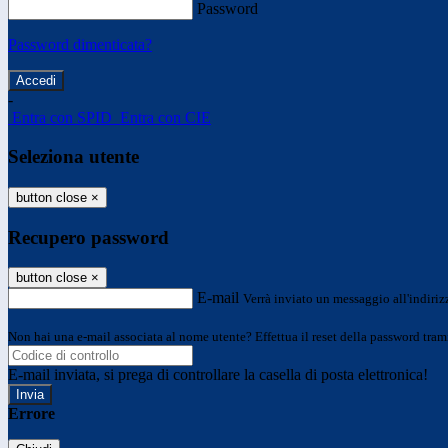
Password
Password dimenticata?
-
Entra con SPID
Entra con CIE
Seleziona utente
button close
×
Recupero password
button close
×
E-mail
Verrà inviato un messaggio all'indirizz
Non hai una e-mail associata al nome utente? Effettua il reset della password tram
E-mail inviata, si prega di controllare la casella di posta elettronica!
Errore