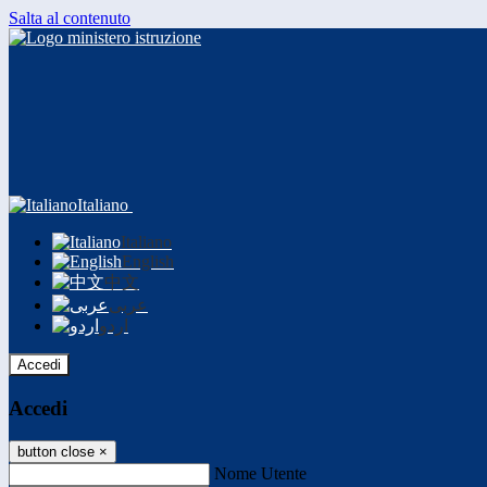
Salta al contenuto
Italiano
Italiano
English
中文
عربى
اردو
Accedi
Accedi
button close
×
Nome Utente