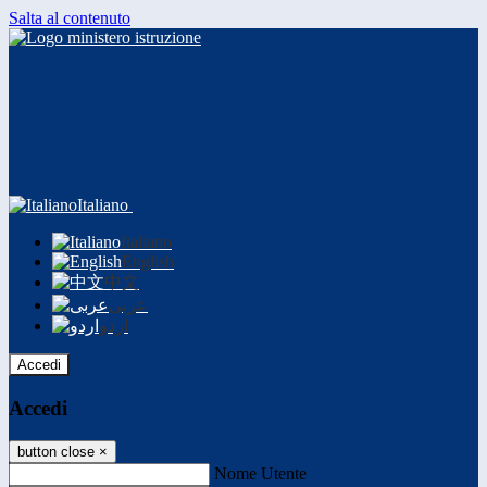
Salta al contenuto
Italiano
Italiano
English
中文
عربى
اردو
Accedi
Accedi
button close
×
Nome Utente