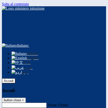
Salta al contenuto
Italiano
Italiano
English
中文
عربى
اردو
Accedi
Accedi
button close
×
Nome Utente