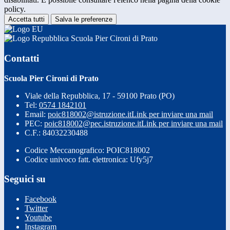
policy.
Accetta tutti
Salva le preferenze
Scuola Pier Cironi di Prato
Contatti
Scuola Pier Cironi di Prato
Viale della Repubblica, 17 - 59100 Prato (PO)
Tel:
0574 1842101
Email:
poic818002@istruzione.it
Link per inviare una mail
PEC:
poic818002@pec.istruzione.it
Link per inviare una mail
C.F.: 84032230488
Codice Meccanografico: POIC818002
Codice univoco fatt. elettronica: Ufy5j7
Seguici su
Facebook
Twitter
Youtube
Instagram