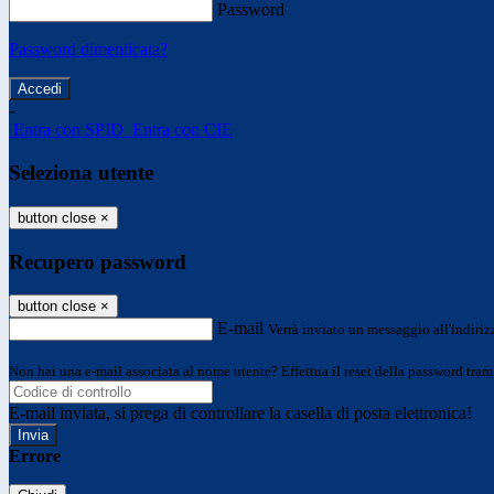
Password
Password dimenticata?
-
Entra con SPID
Entra con CIE
Seleziona utente
button close
×
Recupero password
button close
×
E-mail
Verrà inviato un messaggio all'indirizz
Non hai una e-mail associata al nome utente? Effettua il reset della password tram
E-mail inviata, si prega di controllare la casella di posta elettronica!
Errore