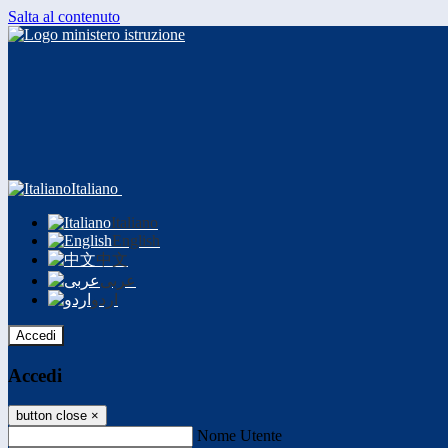
Salta al contenuto
Italiano
Italiano
English
中文
عربى
اردو
Accedi
Accedi
button close
×
Nome Utente