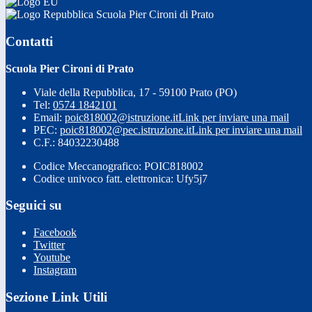
Scuola Pier Cironi di Prato
Contatti
Scuola Pier Cironi di Prato
Viale della Repubblica, 17 - 59100 Prato (PO)
Tel:
0574 1842101
Email:
poic818002@istruzione.it
Link per inviare una mail
PEC:
poic818002@pec.istruzione.it
Link per inviare una mail
C.F.: 84032230488
Codice Meccanografico: POIC818002
Codice univoco fatt. elettronica: Ufy5j7
Seguici su
Facebook
Twitter
Youtube
Instagram
Sezione Link Utili