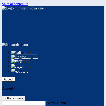
Salta al contenuto
Italiano
Italiano
English
中文
عربى
اردو
Accedi
Accedi
button close
×
Nome Utente