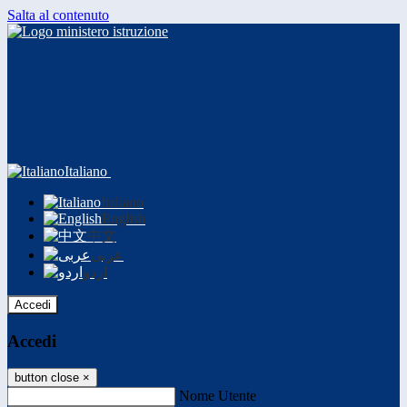
Salta al contenuto
Italiano
Italiano
English
中文
عربى
اردو
Accedi
Accedi
button close
×
Nome Utente