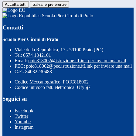
Accetta tutti
Salva le preferenze
Scuola Pier Cironi di Prato
Contatti
Scuola Pier Cironi di Prato
Viale della Repubblica, 17 - 59100 Prato (PO)
Tel:
0574 1842101
Email:
poic818002@istruzione.it
Link per inviare una mail
PEC:
poic818002@pec.istruzione.it
Link per inviare una mail
C.F.: 84032230488
Codice Meccanografico: POIC818002
Codice univoco fatt. elettronica: Ufy5j7
Seguici su
Facebook
Twitter
Youtube
Instagram