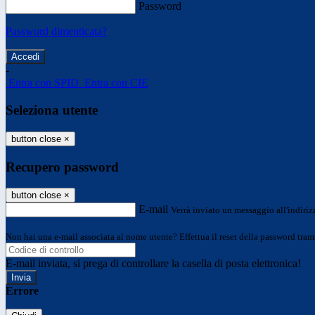
Password
Password dimenticata?
-
Entra con SPID
Entra con CIE
Seleziona utente
button close
×
Recupero password
button close
×
E-mail
Verrà inviato un messaggio all'indirizz
Non hai una e-mail associata al nome utente? Effettua il reset della password tram
E-mail inviata, si prega di controllare la casella di posta elettronica!
Errore