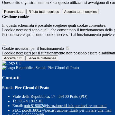
Questo sito o gli strumenti terzi da questo utilizzati si avvalgono di coo
Personalizza
Rifiuta tutti
i cookies
Accetta tutti
i cookies
Gestione cookie
In questa schermata è possibile scegliere quali cookie consentire.
I cookie necessari sono quelli che consentono il funzionamento della pi
Per conoscere quali sono i cookie necessari al funzionamento potete v
Cookie necessari per il funzionamento
I cookie necessari per il funzionamento non possono essere disabilitati.
Accetta tutti
Salva le preferenze
Scuola Pier Cironi di Prato
Contatti
Scuola Pier Cironi di Prato
Viale della Repubblica, 17 - 59100 Prato (PO)
Tel:
0574 1842101
Email:
poic818002@istruzione.it
Link per inviare una mail
PEC:
poic818002@pec.istruzione.it
Link per inviare una mail
C.F.: 84032230488