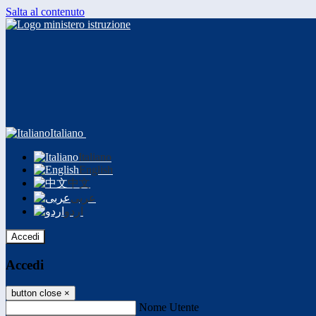
Salta al contenuto
Italiano
Italiano
English
中文
عربى
اردو
Accedi
Accedi
button close
×
Nome Utente