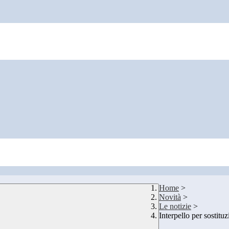
Home
>
Novità
>
Le notizie
>
Interpello per sostitu