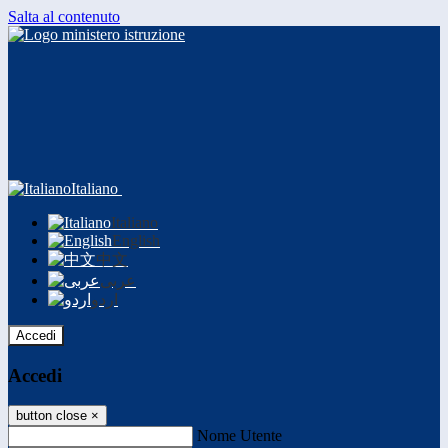
Salta al contenuto
Italiano
Italiano
English
中文
عربى
اردو
Accedi
Accedi
button close
×
Nome Utente