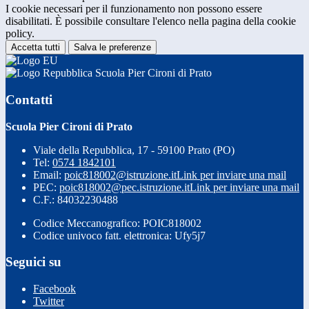
I cookie necessari per il funzionamento non possono essere
disabilitati. È possibile consultare l'elenco nella pagina della cookie
policy.
Accetta tutti
Salva le preferenze
Scuola Pier Cironi di Prato
Contatti
Scuola Pier Cironi di Prato
Viale della Repubblica, 17 - 59100 Prato (PO)
Tel:
0574 1842101
Email:
poic818002@istruzione.it
Link per inviare una mail
PEC:
poic818002@pec.istruzione.it
Link per inviare una mail
C.F.: 84032230488
Codice Meccanografico: POIC818002
Codice univoco fatt. elettronica: Ufy5j7
Seguici su
Facebook
Twitter