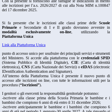
Con la presente si forniscono alle famiglie le indicazioni in merito
alle iscrizioni per l’a.s. 2026/2027 di cui alla Nota MIM n.100847
del 17 dicembre 2025.
Si fa presente che le iscrizioni alle classi prime delle
Scuole
Primarie
e Secondarie di I e II grado dovranno avvenire in
modalità esclusivamente on-line
, utilizzando la
Piattaforma Unica
Link alla Piattaforma Unica
punto di accesso unico per usufruire dei principali servizi e strumenti
del Ministero. Si accede alla piattaforma con le
credenziali SPID
(Sistema Pubblico di Identità Digitale),
CIE
(Carta di identità
elettronica),
CNS
(Carta Nazionale dei Servizi) o
eIDAS
(electronic
IDentification Authentication and Signature).
All’interno della Piattaforma Unica è presente il nuovo punto di
accesso alle iscrizioni on line, con tutte le informazioni utili per la
procedura (
“Iscrizioni”
).
I genitori o gli esercenti la responsabilità genitoriale potranno:
-iscrivere alla classe prima della Scuola Primaria le bambine e i
bambini che compiono 6 anni di età entro il 31 dicembre 2026;
-iscrivere anticipatamente le bambine e i bambini che compiono 6
anni di età nel periodo 1 gennaio-30 aprile 2027. A tale riguardo si