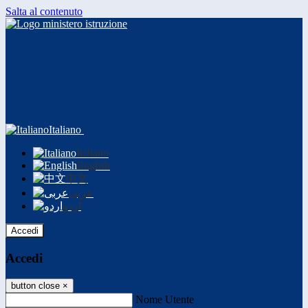
Salta al contenuto
Italiano
Italiano
English
中文
عربى
اردو
Accedi
Accedi
button close
×
Nome Utente