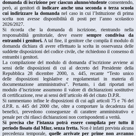
domanda di iscrizione per ciascun alunno/studente
consentendo,
però, ai genitori di
indicare anche una seconda o terza scuola
cui indirizzare la domanda
nel caso in cui l’Istituzione di prima
scelta non avesse disponibilità di posti per l’anno scolastico
2026/2027.
Si ricorda che la domanda di iscrizione, rientrando nella
responsabilità genitoriale, deve essere
sempre condivisa da
entrambi i genitori.
A tal fine, il genitore che compila il modulo di
domanda dichiara di avere effettuato la scelta in osservanza delle
suddette disposizioni del codice civile, che richiedono il consenso di
entrambi i genitori.
La compilazione del modulo di domanda d’iscrizione avviene ai
sensi delle disposizioni di cui al decreto del Presidente della
Repubblica 28 dicembre 2000, n. 445, recante “Testo unico
delle disposizioni legislative e regolamentari in materia di
documentazione amministrativa”. Pertanto, i dati riportati nel
modulo d’iscrizione assumono il valore di dichiarazioni sostitutive
di certificazione, rese ai sensi dell’articolo 46 del citato D.P.R.
Si rammentano infine le disposizioni di cui agli articoli 75 e 76 del
d.P.R. n. 445 del 2000 che, oltre a comportare la decadenza dai
benefici, prevedono conseguenze di carattere amministrativo e
penale per chi rilasci dichiarazioni non corrispondenti a verità.
Si precisa che l’istanza potrà essere compilata per tutto il
periodo fissato dal Miur, senza fretta.
Non è infatti prevista alcuna
precedenza temporale,
quelle arrivate per prime non avranno