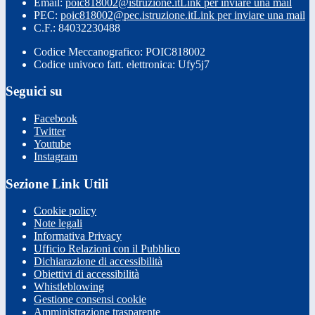
Email:
poic818002@istruzione.it
Link per inviare una mail
PEC:
poic818002@pec.istruzione.it
Link per inviare una mail
C.F.: 84032230488
Codice Meccanografico: POIC818002
Codice univoco fatt. elettronica: Ufy5j7
Seguici su
Facebook
Twitter
Youtube
Instagram
Sezione Link Utili
Cookie policy
Note legali
Informativa Privacy
Ufficio Relazioni con il Pubblico
Dichiarazione di accessibilità
Obiettivi di accessibilità
Whistleblowing
Gestione consensi cookie
Amministrazione trasparente