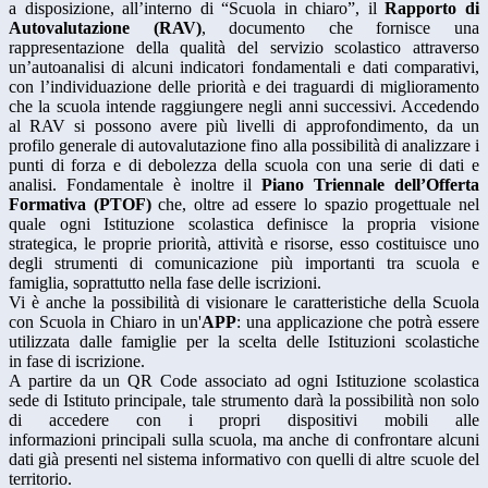
a disposizione, all’interno di “Scuola in chiaro”, il
Rapporto di
Autovalutazione (RAV)
, documento che fornisce una
rappresentazione della qualità del servizio scolastico attraverso
un’autoanalisi di alcuni indicatori fondamentali e dati comparativi,
con l’individuazione delle priorità e dei traguardi di miglioramento
che la scuola intende raggiungere negli anni successivi. Accedendo
al RAV si possono avere più livelli di approfondimento, da un
profilo generale di autovalutazione fino alla possibilità di analizzare i
punti di forza e di debolezza della scuola con una serie di dati e
analisi. Fondamentale è inoltre il
Piano Triennale dell’Offerta
Formativa (PTOF)
che, oltre ad essere lo spazio progettuale nel
quale ogni Istituzione scolastica definisce la propria visione
strategica, le proprie priorità, attività e risorse, esso costituisce uno
degli strumenti di comunicazione più importanti tra scuola e
famiglia, soprattutto nella fase delle iscrizioni.
Vi è anche la possibilità di visionare le caratteristiche della Scuola
con Scuola in Chiaro in un'
APP
: una applicazione che potrà essere
utilizzata dalle famiglie per la scelta delle Istituzioni scolastiche
in fase di iscrizione.
A partire da un QR Code associato ad ogni Istituzione scolastica
sede di Istituto principale, tale strumento darà la possibilità non solo
di accedere con i propri dispositivi mobili alle
informazioni principali sulla scuola, ma anche di confrontare alcuni
dati già presenti nel sistema informativo con quelli di altre scuole del
territorio.