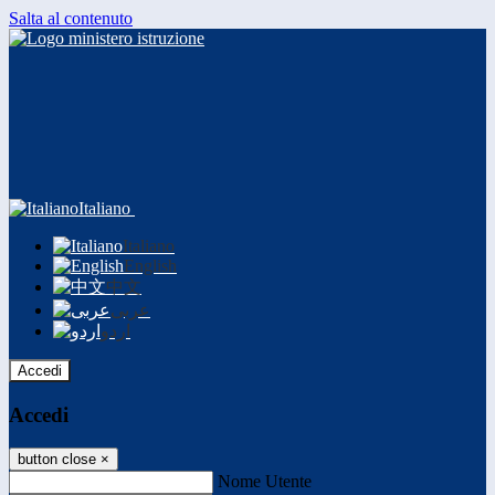
Salta al contenuto
Italiano
Italiano
English
中文
عربى
اردو
Accedi
Accedi
button close
×
Nome Utente