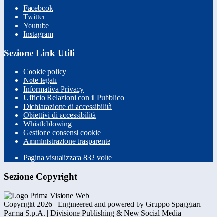
Facebook
Twitter
Youtube
Instagram
Sezione Link Utili
Cookie policy
Note legali
Informativa Privacy
Ufficio Relazioni con il Pubblico
Dichiarazione di accessibilità
Obiettivi di accessibilità
Whistleblowing
Gestione consensi cookie
Amministrazione trasparente
Pagina visualizzata
832
volte
Sezione Copyright
Copyright 2026 | Engineered and powered by Gruppo Spaggiari
Parma S.p.A. | Divisione Publishing & New Social Media