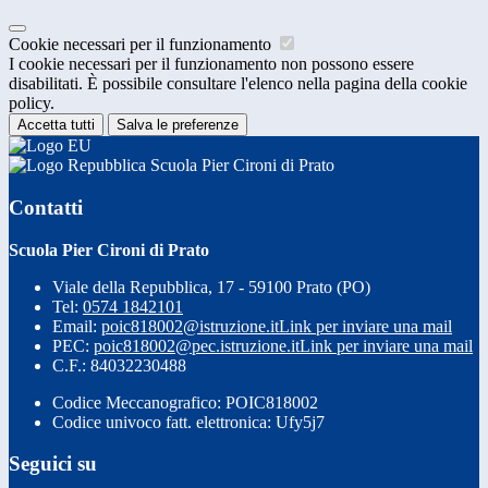
Cookie necessari per il funzionamento
I cookie necessari per il funzionamento non possono essere
disabilitati. È possibile consultare l'elenco nella pagina della cookie
policy.
Accetta tutti
Salva le preferenze
Scuola Pier Cironi di Prato
Contatti
Scuola Pier Cironi di Prato
Viale della Repubblica, 17 - 59100 Prato (PO)
Tel:
0574 1842101
Email:
poic818002@istruzione.it
Link per inviare una mail
PEC:
poic818002@pec.istruzione.it
Link per inviare una mail
C.F.: 84032230488
Codice Meccanografico: POIC818002
Codice univoco fatt. elettronica: Ufy5j7
Seguici su