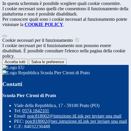
In questa schermata è possibile scegliere quali cookie consentire.
I cookie necessari sono quelli che consentono il funzionamento della
piattaforma e non è possibile disabilitarli.
Per conoscere quali sono i cookie necessari al funzionamento potete
visionare la
COOKIE POLICY
.
Cookie necessari per il funzionamento
I cookie necessari per il funzionamento non possono essere
disabilitati. È possibile consultare l'elenco nella pagina della cookie
policy.
Accetta tutti
Salva le preferenze
Scuola Pier Cironi di Prato
Contatti
Scuola Pier Cironi di Prato
Viale della Repubblica, 17 - 59100 Prato (PO)
Tel:
0574 1842101
Email:
poic818002@istruzione.it
Link per inviare una mail
PEC:
poic818002@pec.istruzione.it
Link per inviare una mail
C.F.: 84032230488