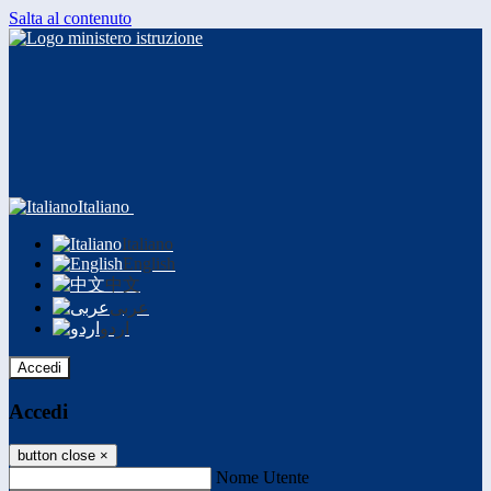
Salta al contenuto
Italiano
Italiano
English
中文
عربى
اردو
Accedi
Accedi
button close
×
Nome Utente