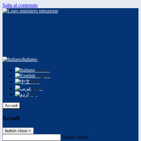
Salta al contenuto
Italiano
Italiano
English
中文
عربى
اردو
Accedi
Accedi
button close
×
Nome Utente