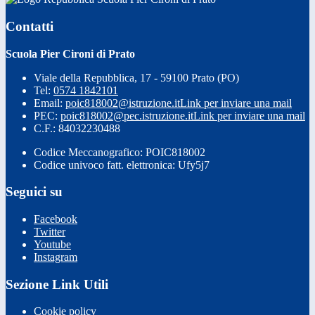
Contatti
Scuola Pier Cironi di Prato
Viale della Repubblica, 17 - 59100 Prato (PO)
Tel:
0574 1842101
Email:
poic818002@istruzione.it
Link per inviare una mail
PEC:
poic818002@pec.istruzione.it
Link per inviare una mail
C.F.: 84032230488
Codice Meccanografico: POIC818002
Codice univoco fatt. elettronica: Ufy5j7
Seguici su
Facebook
Twitter
Youtube
Instagram
Sezione Link Utili
Cookie policy