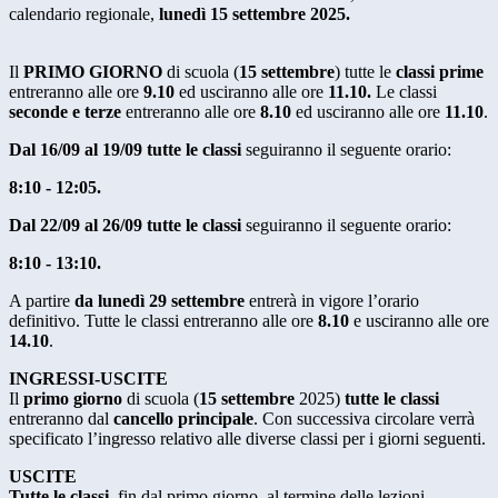
calendario regionale,
lunedì 15 settembre 2025.
Il
PRIMO GIORNO
di scuola (
15 settembre
) tutte le
classi prime
entreranno alle ore
9.10
ed usciranno alle ore
11.10.
Le classi
seconde e terze
entreranno alle ore
8.10
ed usciranno alle ore
11.10
.
Dal 16/09 al 19/09
tutte le classi
seguiranno il seguente orario:
8:10 - 12:05.
Dal 22/09 al 26/09 tutte le classi
seguiranno il seguente orario:
8:10 - 13:10.
A partire
da lunedì 29 settembre
entrerà in vigore l’orario
definitivo. Tutte le classi entreranno alle ore
8.10
e usciranno alle ore
14.10
.
INGRESSI-USCITE
Il
primo giorno
di scuola (
15 settembre
2025)
tutte le classi
entreranno dal
cancello principale
. Con successiva circolare verrà
specificato l’ingresso relativo alle diverse classi per i giorni seguenti.
USCITE
Tutte le classi
, fin dal primo giorno, al termine delle lezioni,