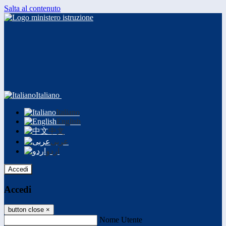
Salta al contenuto
Italiano
Italiano
English
中文
عربى
اردو
Accedi
Accedi
button close
×
Nome Utente