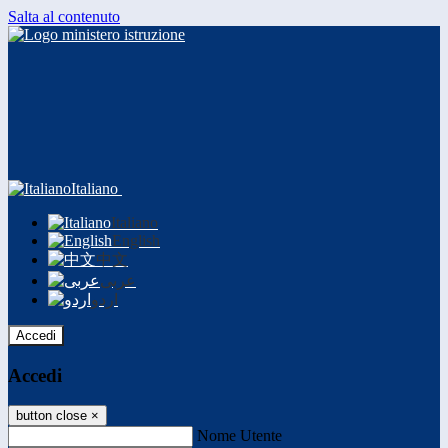
Salta al contenuto
Italiano
Italiano
English
中文
عربى
اردو
Accedi
Accedi
button close
×
Nome Utente