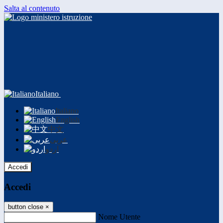
Salta al contenuto
Italiano
Italiano
English
中文
عربى
اردو
Accedi
Accedi
button close
×
Nome Utente