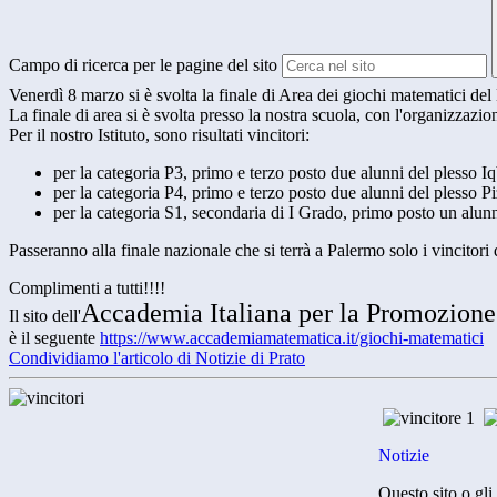
Campo di ricerca per le pagine del sito
Venerdì 8 marzo si è svolta la finale di Area dei giochi matematici del
La finale di area si è svolta presso la nostra scuola, con l'organizzazi
Per il nostro Istituto, sono risultati vincitori:
per la categoria P3, primo e terzo posto due alunni del plesso I
per la categoria P4, primo e terzo posto due alunni del plesso P
per la categoria S1, secondaria di I Grado, primo posto un alu
Passeranno alla finale nazionale che si terrà a Palermo solo i vincitori
Complimenti a tutti!!!!
Accademia Italiana per la Promozion
Il sito dell'
è il seguente
https://www.
accademiamatematica.it/giochi-
matematici
Condividiamo l'articolo di Notizie di Prato
Notizie
Questo sito o gli 