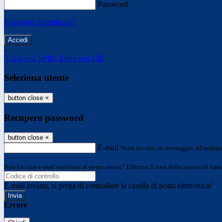
Password
Password dimenticata?
-
Entra con SPID
Entra con CIE
Seleziona utente
button close
×
Recupero password
button close
×
E-mail
Verrà inviato un messaggio all'indirizz
Non hai una e-mail associata al nome utente? Effettua il reset della password tram
E-mail inviata, si prega di controllare la casella di posta elettronica!
Errore