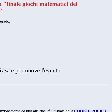
la "finale giochi matematici del
o"
o grado.
izza e promuove l'evento
nzionamento ed utili alle finalità illustrate nella
COOKIE POLICY
.