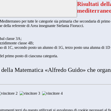
Risultati del
mediterrane
 Mediterraneo per tutte le categorie sia primaria che secondaria di prim
one della referente di Area insegnante Stefania Fiorucci.
qbal classe 3A;
izzidimonte classe 4B;
nno di 1C, secondo posto un alunno di 1G, terzo posto una alunna di 1D
 del primo posto di ciascuna categoria.
e della Matematica
«Alfredo Guido» che organ
strumenti terzi da questo utilizzati si avvalgono di cookie necessari al fu