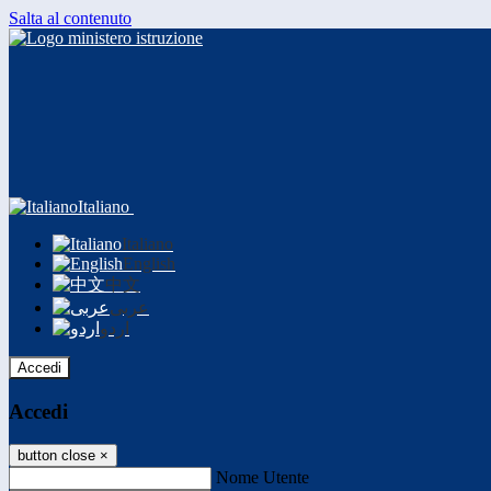
Salta al contenuto
Italiano
Italiano
English
中文
عربى
اردو
Accedi
Accedi
button close
×
Nome Utente