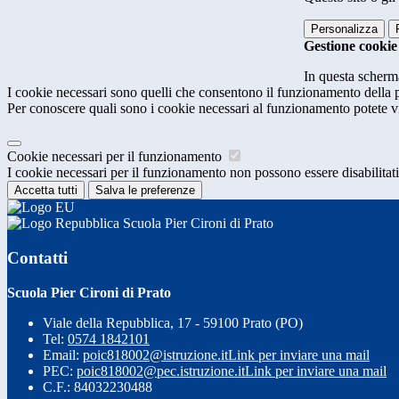
Personalizza
Gestione cookie
In questa scherma
I cookie necessari sono quelli che consentono il funzionamento della pi
Per conoscere quali sono i cookie necessari al funzionamento potete v
Cookie necessari per il funzionamento
I cookie necessari per il funzionamento non possono essere disabilitati.
Accetta tutti
Salva le preferenze
Scuola Pier Cironi di Prato
Contatti
Scuola Pier Cironi di Prato
Viale della Repubblica, 17 - 59100 Prato (PO)
Tel:
0574 1842101
Email:
poic818002@istruzione.it
Link per inviare una mail
PEC:
poic818002@pec.istruzione.it
Link per inviare una mail
C.F.: 84032230488