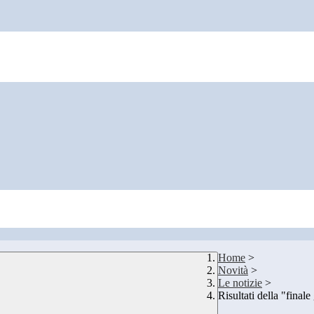
Home
>
Novità
>
Le notizie
>
Risultati della "final