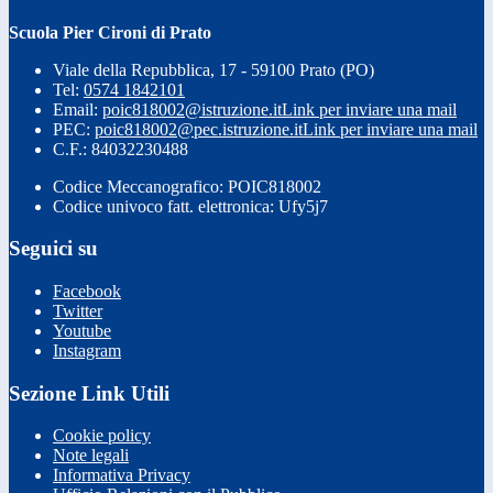
Scuola Pier Cironi di Prato
Viale della Repubblica, 17 - 59100 Prato (PO)
Tel:
0574 1842101
Email:
poic818002@istruzione.it
Link per inviare una mail
PEC:
poic818002@pec.istruzione.it
Link per inviare una mail
C.F.: 84032230488
Codice Meccanografico: POIC818002
Codice univoco fatt. elettronica: Ufy5j7
Seguici su
Facebook
Twitter
Youtube
Instagram
Sezione Link Utili
Cookie policy
Note legali
Informativa Privacy