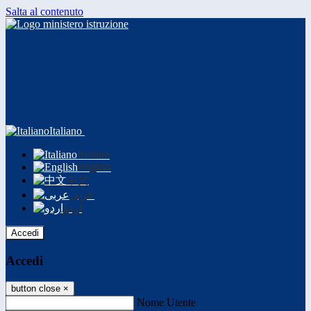
Salta al contenuto
Italiano
Italiano
English
中文
عربى
اردو
Accedi
Accedi
button close
×
Nome Utente