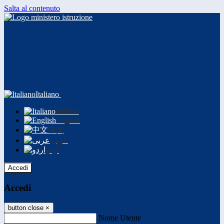
Salta al contenuto
Italiano
Italiano
English
中文
عربى
اردو
Accedi
Accedi
button close
×
Nome Utente