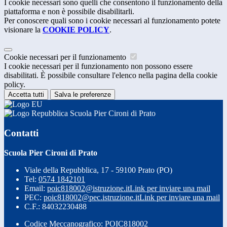
I cookie necessari sono quelli che consentono il funzionamento della
piattaforma e non è possibile disabilitarli.
Per conoscere quali sono i cookie necessari al funzionamento potete
visionare la
COOKIE POLICY
.
Cookie necessari per il funzionamento
I cookie necessari per il funzionamento non possono essere
disabilitati. È possibile consultare l'elenco nella pagina della cookie
policy.
Accetta tutti
Salva le preferenze
Scuola Pier Cironi di Prato
Contatti
Scuola Pier Cironi di Prato
Viale della Repubblica, 17 - 59100 Prato (PO)
Tel:
0574 1842101
Email:
poic818002@istruzione.it
Link per inviare una mail
PEC:
poic818002@pec.istruzione.it
Link per inviare una mail
C.F.: 84032230488
Codice Meccanografico: POIC818002