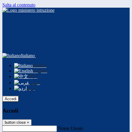
Salta al contenuto
Italiano
Italiano
English
中文
عربى
اردو
Accedi
Accedi
button close
×
Nome Utente