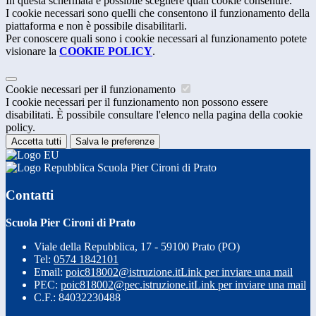
In questa schermata è possibile scegliere quali cookie consentire.
I cookie necessari sono quelli che consentono il funzionamento della
piattaforma e non è possibile disabilitarli.
Per conoscere quali sono i cookie necessari al funzionamento potete
visionare la
COOKIE POLICY
.
Cookie necessari per il funzionamento
I cookie necessari per il funzionamento non possono essere
disabilitati. È possibile consultare l'elenco nella pagina della cookie
policy.
Accetta tutti
Salva le preferenze
Scuola Pier Cironi di Prato
Contatti
Scuola Pier Cironi di Prato
Viale della Repubblica, 17 - 59100 Prato (PO)
Tel:
0574 1842101
Email:
poic818002@istruzione.it
Link per inviare una mail
PEC:
poic818002@pec.istruzione.it
Link per inviare una mail
C.F.: 84032230488