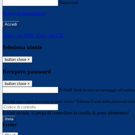
Password
Password dimenticata?
-
Entra con SPID
Entra con CIE
Seleziona utente
button close
×
Recupero password
button close
×
E-mail
Verrà inviato un messaggio all'indirizz
Non hai una e-mail associata al nome utente? Effettua il reset della password tram
E-mail inviata, si prega di controllare la casella di posta elettronica!
Errore