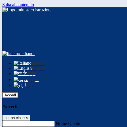
Salta al contenuto
Italiano
Italiano
English
中文
عربى
اردو
Accedi
Accedi
button close
×
Nome Utente