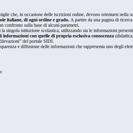
glie che, in occasione delle iscrizioni online, devono orientarsi nella sce
uole italiane, di ogni ordine e grado.
A partire da una pagina di ricerca e
un confronto sulla base di alcuni parametri.
 la singola istituzione scolastica, utilizzando sia le informazioni present
li informazioni con quelle di propria esclusiva conoscenza
(didattica,
Rilevazioni” del portale SIDI.
asparenza e diffusione delle informazioni che rappresenta uno degli eleme
o: