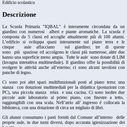
Edificio scolastico
Descrizione
La Scuola Primaria "IQBAL" è interamente circondata da un
giardino con numerosi alberi e piante aromatiche. La scuola é
composta da 5 classi ed accoglie attualmente più di 100 alunni.
L’edificio si sviluppa quasi interamente sul piano terra e le
cinque aule affacciano sul giardino; tre di queste
sono più spaziose ed accolgono le classi più numerose, altre due
hanno una superficie meno ampia. Tutte le aule sono dotate di LIM
(lavagna interattiva multimediale). Il giardino offre la possibilità di
svolgere le attività anche all’esterno; ci sono alcuni tavoloni con
panche di legno.
Ci sono poi altri spazi multifunzionali posti al piano terra: una
stanza con dotazioni multimediali per la didattica (postazioni con
PC), una piccola stanza relax e una cucina. Ci sono inoltre due
piccole aule laboratorio al primo piano, con finestre a tetto,
raggiungibili con una scala. Nell’atrio all’ ingresso é collocata la
biblioteca, con una dotazione di circa un migliaio di libri.
Gli alunni consumano i pasti forniti dal Comune all’interno delle
proprie aule, in due turni diversi, dopo accurata igienizzazione dei