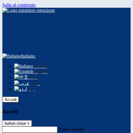
Salta al contenuto
Italiano
Italiano
English
中文
عربى
اردو
Accedi
Accedi
button close
×
Nome Utente