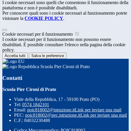
I cookie necessari sono quelli che consentono il funzionamento della
piattaforma e non è possibile disabilitarli.
Per conoscere quali sono i cookie necessari al funzionamento potete
visionare la
COOKIE POLICY
.
Cookie necessari per il funzionamento
I cookie necessari per il funzionamento non possono essere
disabilitati. È possibile consultare l'elenco nella pagina della cookie
policy.
Accetta tutti
Salva le preferenze
Scuola Pier Cironi di Prato
Contatti
Scuola Pier Cironi di Prato
Viale della Repubblica, 17 - 59100 Prato (PO)
Tel:
0574 1842101
Email:
poic818002@istruzione.it
Link per inviare una mail
PEC:
poic818002@pec.istruzione.it
Link per inviare una mail
C.F.: 84032230488
Codice Meccanografico: POIC818002