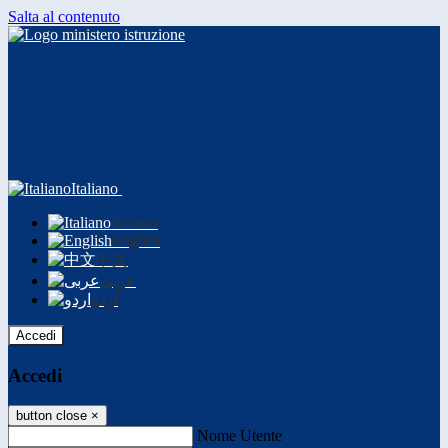
Salta al contenuto
Italiano
Italiano
English
中文
عربى
اردو
Accedi
Accedi
button close
×
Nome Utente