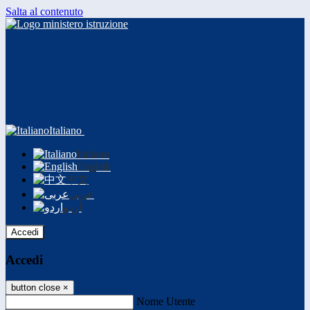
Salta al contenuto
Italiano
Italiano
English
中文
عربى
اردو
Accedi
Accedi
button close
×
Nome Utente