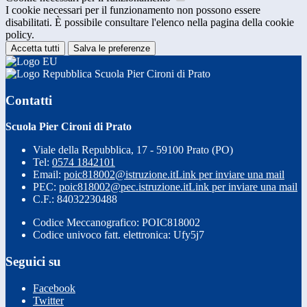
I cookie necessari per il funzionamento non possono essere
disabilitati. È possibile consultare l'elenco nella pagina della cookie
policy.
Accetta tutti
Salva le preferenze
Scuola Pier Cironi di Prato
Contatti
Scuola Pier Cironi di Prato
Viale della Repubblica, 17 - 59100 Prato (PO)
Tel:
0574 1842101
Email:
poic818002@istruzione.it
Link per inviare una mail
PEC:
poic818002@pec.istruzione.it
Link per inviare una mail
C.F.: 84032230488
Codice Meccanografico: POIC818002
Codice univoco fatt. elettronica: Ufy5j7
Seguici su
Facebook
Twitter