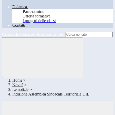
Didattica
Panoramica
Offerta formativa
I progetti delle classi
Contatti
Campo di ricerca per le pagine del sito
Home
>
Novità
>
Le notizie
>
Indizione Assemblea Sindacale Territoriale UIL