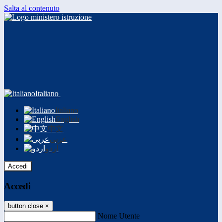
Salta al contenuto
Italiano
Italiano
English
中文
عربى
اردو
Accedi
Accedi
button close
×
Nome Utente