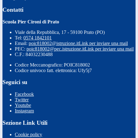
Contatti
Scuola Pier Cironi di Prato
Viale della Repubblica, 17 - 59100 Prato (PO)
Tel:
0574 1842101
Email:
poic818002@istruzione.it
Link per inviare una mail
PEC:
poic818002@pec.istruzione.it
Link per inviare una mail
C.F.: 84032230488
Codice Meccanografico: POIC818002
Codice univoco fatt. elettronica: Ufy5j7
Seguici su
Facebook
Twitter
Youtube
Instagram
Sezione Link Utili
Cookie policy