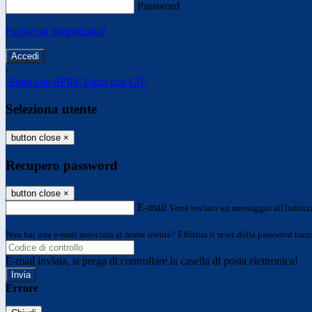
Password
Password dimenticata?
-
Entra con SPID
Entra con CIE
Seleziona utente
button close
×
Recupero password
button close
×
E-mail
Verrà inviato un messaggio all'indirizz
Non hai una e-mail associata al nome utente? Effettua il reset della password tram
E-mail inviata, si prega di controllare la casella di posta elettronica!
Errore