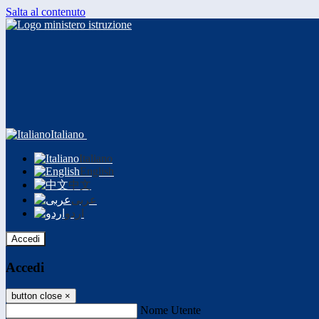
Salta al contenuto
Italiano
Italiano
English
中文
عربى
اردو
Accedi
Accedi
button close
×
Nome Utente