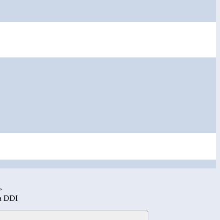
>
la DDI