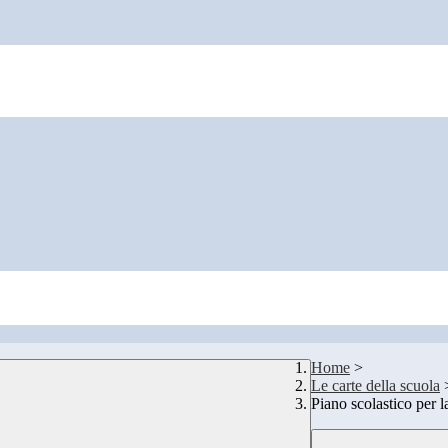
Home
>
Le carte della scuola
Piano scolastico per 