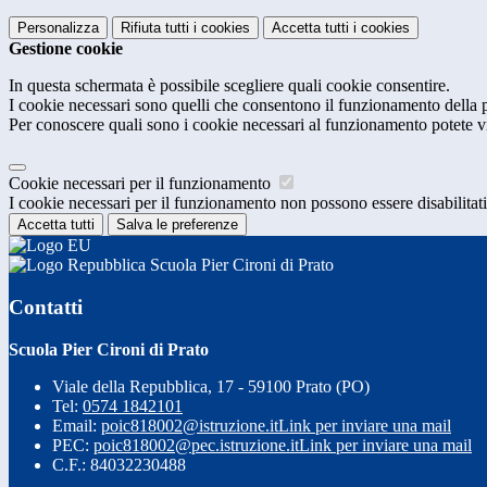
Personalizza
Rifiuta tutti
i cookies
Accetta tutti
i cookies
Gestione cookie
In questa schermata è possibile scegliere quali cookie consentire.
I cookie necessari sono quelli che consentono il funzionamento della pi
Per conoscere quali sono i cookie necessari al funzionamento potete v
Cookie necessari per il funzionamento
I cookie necessari per il funzionamento non possono essere disabilitati.
Accetta tutti
Salva le preferenze
Scuola Pier Cironi di Prato
Contatti
Scuola Pier Cironi di Prato
Viale della Repubblica, 17 - 59100 Prato (PO)
Tel:
0574 1842101
Email:
poic818002@istruzione.it
Link per inviare una mail
PEC:
poic818002@pec.istruzione.it
Link per inviare una mail
C.F.: 84032230488