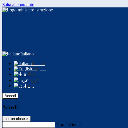
Salta al contenuto
Italiano
Italiano
English
中文
عربى
اردو
Accedi
Accedi
button close
×
Nome Utente