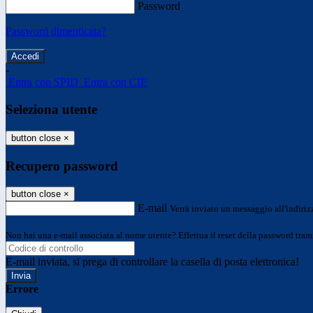
Password
Password dimenticata?
-
Entra con SPID
Entra con CIE
Seleziona utente
button close
×
Recupero password
button close
×
E-mail
Verrà inviato un messaggio all'indirizz
Non hai una e-mail associata al nome utente? Effettua il reset della password tram
E-mail inviata, si prega di controllare la casella di posta elettronica!
Errore