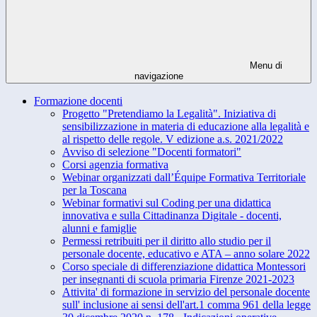
Menu di
navigazione
Formazione docenti
Progetto "Pretendiamo la Legalità". Iniziativa di
sensibilizzazione in materia di educazione alla legalità e
al rispetto delle regole. V edizione a.s. 2021/2022
Avviso di selezione "Docenti formatori"
Corsi agenzia formativa
Webinar organizzati dall’Équipe Formativa Territoriale
per la Toscana
Webinar formativi sul Coding per una didattica
innovativa e sulla Cittadinanza Digitale - docenti,
alunni e famiglie
Permessi retribuiti per il diritto allo studio per il
personale docente, educativo e ATA – anno solare 2022
Corso speciale di differenziazione didattica Montessori
per insegnanti di scuola primaria Firenze 2021-2023
Attivita' di formazione in servizio del personale docente
sull' inclusione ai sensi dell'art.1 comma 961 della legge