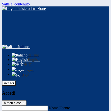
Salta al contenuto
Italiano
Italiano
English
中文
عربى
اردو
Accedi
Accedi
button close
×
Nome Utente