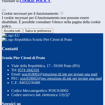
visionare la
COOKIE POLICY
.
Cookie necessari per il funzionamento
I cookie necessari per il funzionamento non possono essere
disabilitati. È possibile consultare l'elenco nella pagina della cookie
policy.
Accetta tutti
Salva le preferenze
Scuola Pier Cironi di Prato
Contatti
Scuola Pier Cironi di Prato
Viale della Repubblica, 17 - 59100 Prato (PO)
Tel:
0574 1842101
Email:
poic818002@istruzione.it
Link per inviare una mail
PEC:
poic818002@pec.istruzione.it
Link per inviare una mail
C.F.: 84032230488
Codice Meccanografico: POIC818002
Codice univoco fatt. elettronica: Ufy5j7
Seguici su