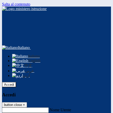
Salta al contenuto
Italiano
Italiano
English
中文
عربى
اردو
Accedi
Accedi
button close
×
Nome Utente