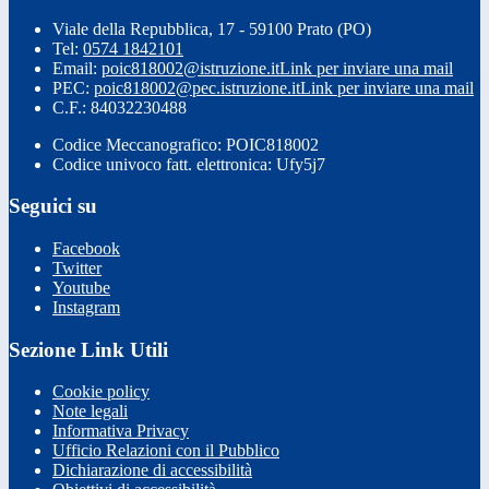
Viale della Repubblica, 17 - 59100 Prato (PO)
Tel:
0574 1842101
Email:
poic818002@istruzione.it
Link per inviare una mail
PEC:
poic818002@pec.istruzione.it
Link per inviare una mail
C.F.: 84032230488
Codice Meccanografico: POIC818002
Codice univoco fatt. elettronica: Ufy5j7
Seguici su
Facebook
Twitter
Youtube
Instagram
Sezione Link Utili
Cookie policy
Note legali
Informativa Privacy
Ufficio Relazioni con il Pubblico
Dichiarazione di accessibilità