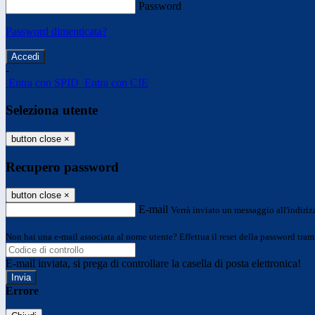
Password
Password dimenticata?
-
Entra con SPID
Entra con CIE
Seleziona utente
button close
×
Recupero password
button close
×
E-mail
Verrà inviato un messaggio all'indirizz
Non hai una e-mail associata al nome utente? Effettua il reset della password tram
E-mail inviata, si prega di controllare la casella di posta elettronica!
Errore