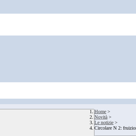
Home
>
Novità
>
Le notizie
>
Circolare N 2: fruizi