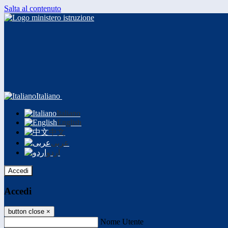
Salta al contenuto
Italiano
Italiano
English
中文
عربى
اردو
Accedi
Accedi
button close
×
Nome Utente