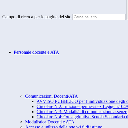
Campo di ricerca per le pagine del sito
Personale docente e ATA
Comunicazioni Docenti/ATA
AVVISO PUBBLICO per l’individuazione degli osser
Circolare N 2: fruizione permessi ex Legge n.104/
Circolare N 3: Modalità di comunicazione assenze
Circolare N 4: Ore aggiuntive Scuola Secondaria d
Modulistica Docenti e ATA
Accesso e utilizzo della rete wi fi di istituto