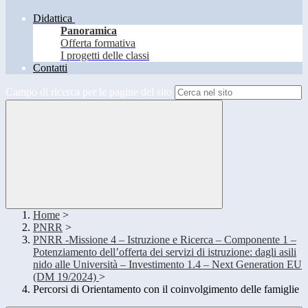
Didattica
Panoramica
Offerta formativa
I progetti delle classi
Contatti
Campo di ricerca per le pagine del sito
Home
>
PNRR
>
PNRR -Missione 4 – Istruzione e Ricerca – Componente 1 –
Potenziamento dell’offerta dei servizi di istruzione: dagli asili
nido alle Università – Investimento 1.4 – Next Generation EU
(DM 19/2024)
>
Percorsi di Orientamento con il coinvolgimento delle famiglie