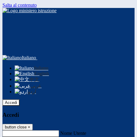
Salta al contenuto
Italiano
Italiano
English
中文
عربى
اردو
Accedi
Accedi
button close
×
Nome Utente