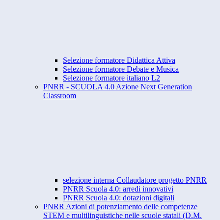
Selezione formatore Didattica Attiva
Selezione formatore Debate e Musica
Selezione formatore italiano L2
PNRR - SCUOLA 4.0 Azione Next Generation
Classroom
selezione interna Collaudatore progetto PNRR
PNRR Scuola 4.0: arredi innovativi
PNRR Scuola 4.0: dotazioni digitali
PNRR Azioni di potenziamento delle competenze
STEM e multilinguistiche nelle scuole statali (D.M.