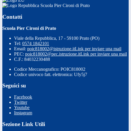
Scuola Pier Cironi di Prato
Contatti
Scuola Pier Cironi di Prato
Viale della Repubblica, 17 - 59100 Prato (PO)
Tel:
0574 1842101
Email:
poic818002@istruzione.it
Link per inviare una mail
PEC:
poic818002@pec.istruzione.it
Link per inviare una mail
C.F.: 84032230488
Codice Meccanografico: POIC818002
Codice univoco fatt. elettronica: Ufy5j7
Seguici su
Facebook
Twitter
Youtube
Instagram
Sezione Link Utili