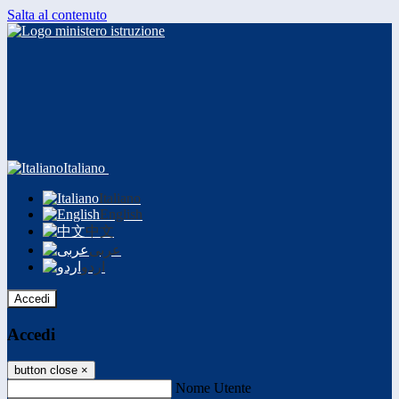
Salta al contenuto
Italiano
Italiano
English
中文
عربى
اردو
Accedi
Accedi
button close
×
Nome Utente