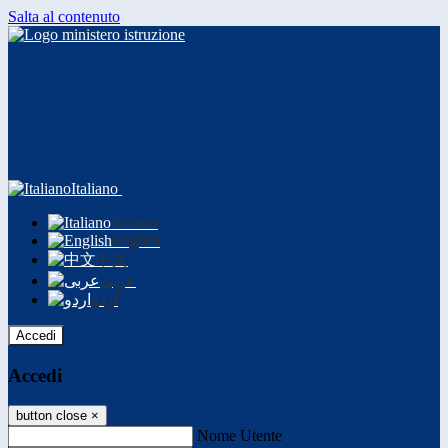
Salta al contenuto
Italiano
Italiano
English
中文
عربى
اردو
Accedi
Accedi
button close
×
Nome Utente