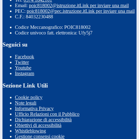
Email:
poic818002@istruzione.it
Link per inviare una mail
PEC:
poic818002@pec.istruzione.it
Link per inviare una mail
C.F.: 84032230488
Codice Meccanografico: POIC818002
Codice univoco fatt. elettronica: Ufy5j7
Seguici su
Facebook
Twitter
Youtube
Instagram
Sezione Link Utili
Cookie policy
Note legali
Informativa Privacy
Ufficio Relazioni con il Pubblico
Dichiarazione di accessibilità
Obiettivi di accessibilità
Whistleblowing
Gestione consensi cookie