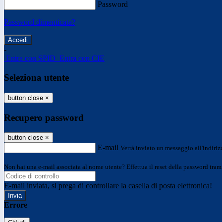
Password
Password dimenticata?
-
Entra con SPID
Entra con CIE
Seleziona utente
button close
×
Recupero password
button close
×
E-mail
Verrà inviato un messaggio all'indirizz
Non hai una e-mail associata al nome utente? Effettua il reset della password tram
E-mail inviata, si prega di controllare la casella di posta elettronica!
Errore