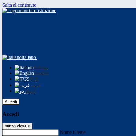
Salta al contenuto
Italiano
Italiano
English
中文
عربى
اردو
Accedi
Accedi
button close
×
Nome Utente