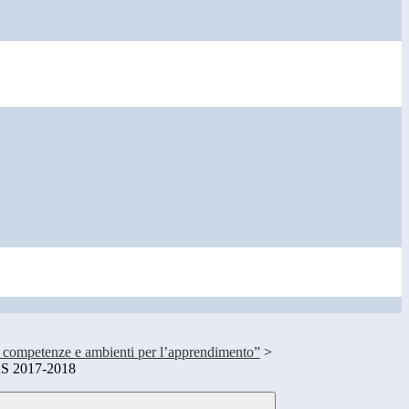
 competenze e ambienti per l’apprendimento”
>
S 2017-2018