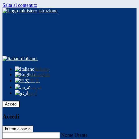
Salta al contenuto
Italiano
Italiano
English
中文
عربى
اردو
Accedi
Accedi
button close
×
Nome Utente