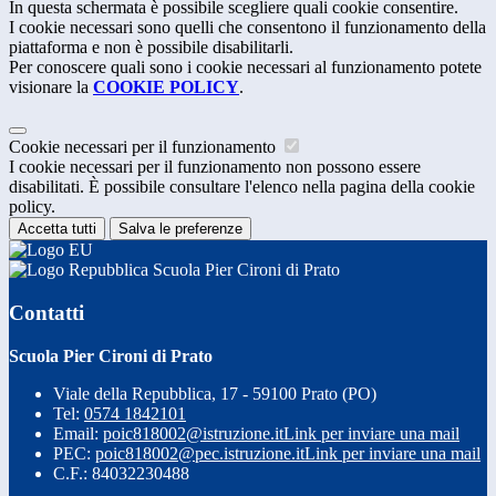
In questa schermata è possibile scegliere quali cookie consentire.
I cookie necessari sono quelli che consentono il funzionamento della
piattaforma e non è possibile disabilitarli.
Per conoscere quali sono i cookie necessari al funzionamento potete
visionare la
COOKIE POLICY
.
Cookie necessari per il funzionamento
I cookie necessari per il funzionamento non possono essere
disabilitati. È possibile consultare l'elenco nella pagina della cookie
policy.
Accetta tutti
Salva le preferenze
Scuola Pier Cironi di Prato
Contatti
Scuola Pier Cironi di Prato
Viale della Repubblica, 17 - 59100 Prato (PO)
Tel:
0574 1842101
Email:
poic818002@istruzione.it
Link per inviare una mail
PEC:
poic818002@pec.istruzione.it
Link per inviare una mail
C.F.: 84032230488