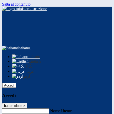
Salta al contenuto
Italiano
Italiano
English
中文
عربى
اردو
Accedi
Accedi
button close
×
Nome Utente