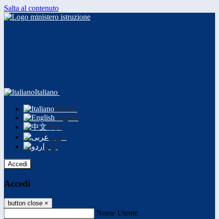
Salta al contenuto
Italiano
Italiano
English
中文
عربى
اردو
Accedi
Accedi
button close
×
Nome Utente