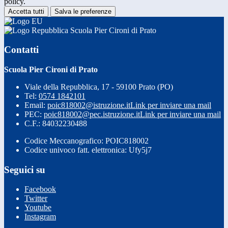
policy.
Accetta tutti
Salva le preferenze
Scuola Pier Cironi di Prato
Contatti
Scuola Pier Cironi di Prato
Viale della Repubblica, 17 - 59100 Prato (PO)
Tel:
0574 1842101
Email:
poic818002@istruzione.it
Link per inviare una mail
PEC:
poic818002@pec.istruzione.it
Link per inviare una mail
C.F.: 84032230488
Codice Meccanografico: POIC818002
Codice univoco fatt. elettronica: Ufy5j7
Seguici su
Facebook
Twitter
Youtube
Instagram