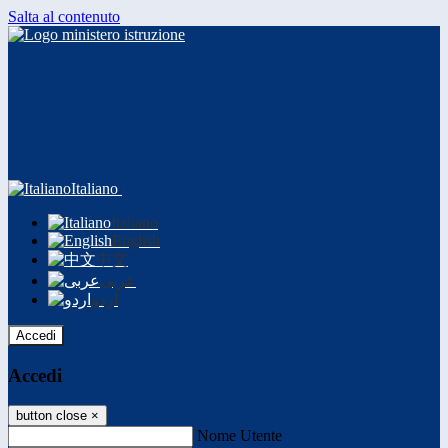
Salta al contenuto
Italiano
Italiano
English
中文
عربى
اردو
Accedi
Accedi
button close
×
Nome Utente