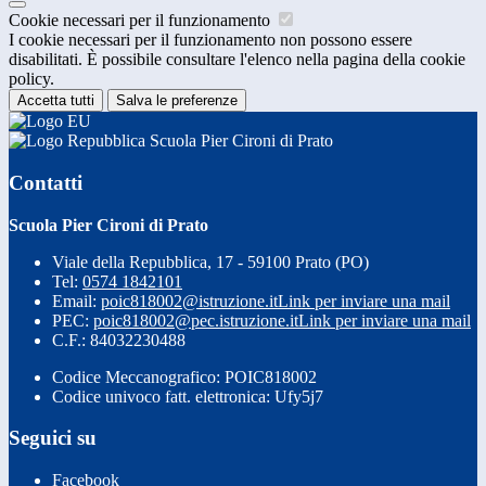
Cookie necessari per il funzionamento
I cookie necessari per il funzionamento non possono essere
disabilitati. È possibile consultare l'elenco nella pagina della cookie
policy.
Accetta tutti
Salva le preferenze
Scuola Pier Cironi di Prato
Contatti
Scuola Pier Cironi di Prato
Viale della Repubblica, 17 - 59100 Prato (PO)
Tel:
0574 1842101
Email:
poic818002@istruzione.it
Link per inviare una mail
PEC:
poic818002@pec.istruzione.it
Link per inviare una mail
C.F.: 84032230488
Codice Meccanografico: POIC818002
Codice univoco fatt. elettronica: Ufy5j7
Seguici su
Facebook