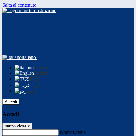
Salta al contenuto
Italiano
Italiano
English
中文
عربى
اردو
Accedi
Accedi
button close
×
Nome Utente