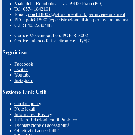
Viale della Repubblica, 17 - 59100 Prato (PO)
Tel:
0574 1842101
Email:
poic818002@istruzione.it
Link per inviare una mail
PEC:
poic818002@pec.istruzione.it
Link per inviare una mail
C.F.: 84032230488
Codice Meccanografico: POIC818002
Codice univoco fatt. elettronica: Ufy5j7
Seguici su
Facebook
Twitter
Youtube
Instagram
Sezione Link Utili
Cookie policy
Note legali
Informativa Privacy
Ufficio Relazioni con il Pubblico
Dichiarazione di accessibilità
Obiettivi di accessibilità