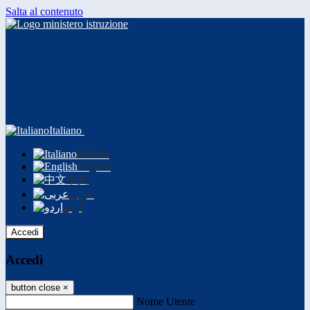
Salta al contenuto
Italiano
Italiano
English
中文
عربى
اردو
Accedi
Accedi
button close
×
Nome Utente