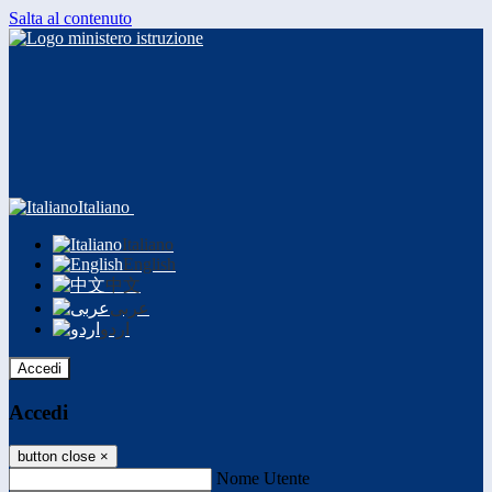
Salta al contenuto
Italiano
Italiano
English
中文
عربى
اردو
Accedi
Accedi
button close
×
Nome Utente