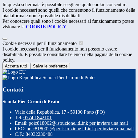
In questa schermata è possibile scegliere quali cookie consentire.
I cookie necessari sono quelli che consentono il funzionamento della
piattaforma e non è possibile disabilitarli.
Per conoscere quali sono i cookie necessari al funzionamento potete
visionare la
COOKIE POLICY
.
Cookie necessari per il funzionamento
I cookie necessari per il funzionamento non possono essere
disabilitati. È possibile consultare l'elenco nella pagina della cookie
policy.
Accetta tutti
Salva le preferenze
Scuola Pier Cironi di Prato
Contatti
Scuola Pier Cironi di Prato
Viale della Repubblica, 17 - 59100 Prato (PO)
Tel:
0574 1842101
Email:
poic818002@istruzione.it
Link per inviare una mail
PEC:
poic818002@pec.istruzione.it
Link per inviare una mail
C.F.: 84032230488