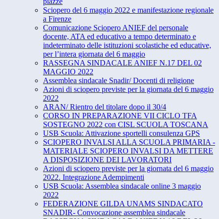
piazze
Sciopero del 6 maggio 2022 e manifestazione regionale
a Firenze
Comunicazione Sciopero ANIEF del personale
docente, ATA ed educativo a tempo determinato e
indeterminato delle istituzioni scolastiche ed educative,
per l’intera giornata del 6 maggio
RASSEGNA SINDACALE ANIEF N.17 DEL 02
MAGGIO 2022
Assemblea sindacale Snadir/ Docenti di religione
Azioni di sciopero previste per la giornata del 6 maggio
2022
ARAN/ Rientro del titolare dopo il 30/4
CORSO IN PREPARAZIONE VII CICLO TFA
SOSTEGNO 2022 con CISL SCUOLA TOSCANA
USB Scuola: Attivazione sportelli consulenza GPS
SCIOPERO INVALSI ALLA SCUOLA PRIMARIA -
MATERIALE SCIOPERO INVALSI DA METTERE
A DISPOSIZIONE DEI LAVORATORI
Azioni di sciopero previste per la giornata del 6 maggio
2022. Integrazione Adempimenti
USB Scuola: Assemblea sindacale online 3 maggio
2022
FEDERAZIONE GILDA UNAMS SINDACATO
SNADIR- Convocazione assemblea sindacale