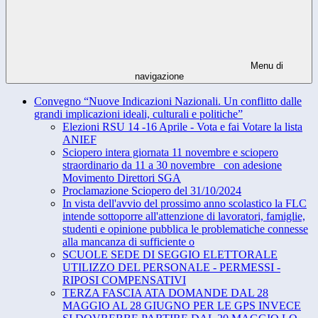
Menu di
navigazione
Convegno “Nuove Indicazioni Nazionali. Un conflitto dalle
grandi implicazioni ideali, culturali e politiche”
Elezioni RSU 14 -16 Aprile - Vota e fai Votare la lista
ANIEF
Sciopero intera giornata 11 novembre e sciopero
straordinario da 11 a 30 novembre_ con adesione
Movimento Direttori SGA
Proclamazione Sciopero del 31/10/2024
In vista dell'avvio del prossimo anno scolastico la FLC
intende sottoporre all'attenzione di lavoratori, famiglie,
studenti e opinione pubblica le problematiche connesse
alla mancanza di sufficiente o
SCUOLE SEDE DI SEGGIO ELETTORALE
UTILIZZO DEL PERSONALE - PERMESSI -
RIPOSI COMPENSATIVI
TERZA FASCIA ATA DOMANDE DAL 28
MAGGIO AL 28 GIUGNO PER LE GPS INVECE