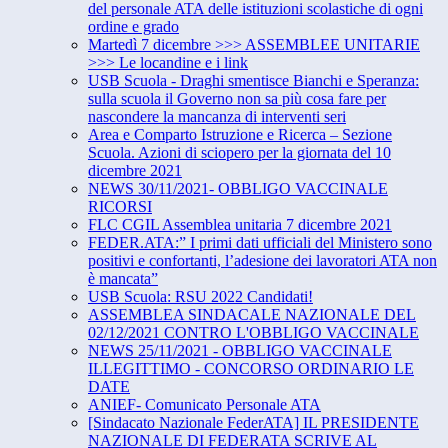
del personale ATA delle istituzioni scolastiche di ogni
ordine e grado
Martedì 7 dicembre >>> ASSEMBLEE UNITARIE
>>> Le locandine e i link
USB Scuola - Draghi smentisce Bianchi e Speranza:
sulla scuola il Governo non sa più cosa fare per
nascondere la mancanza di interventi seri
Area e Comparto Istruzione e Ricerca – Sezione
Scuola. Azioni di sciopero per la giornata del 10
dicembre 2021
NEWS 30/11/2021- OBBLIGO VACCINALE
RICORSI
FLC CGIL Assemblea unitaria 7 dicembre 2021
FEDER.ATA:” I primi dati ufficiali del Ministero sono
positivi e confortanti, l’adesione dei lavoratori ATA non
è mancata”
USB Scuola: RSU 2022 Candidati!
ASSEMBLEA SINDACALE NAZIONALE DEL
02/12/2021 CONTRO L'OBBLIGO VACCINALE
NEWS 25/11/2021 - OBBLIGO VACCINALE
ILLEGITTIMO - CONCORSO ORDINARIO LE
DATE
ANIEF- Comunicato Personale ATA
[Sindacato Nazionale FederATA] IL PRESIDENTE
NAZIONALE DI FEDERATA SCRIVE AL