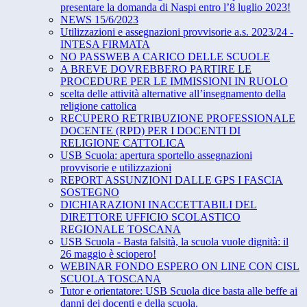
presentare la domanda di Naspi entro l’8 luglio 2023!
NEWS 15/6/2023
Utilizzazioni e assegnazioni provvisorie a.s. 2023/24 -
INTESA FIRMATA
NO PASSWEB A CARICO DELLE SCUOLE
A BREVE DOVREBBERO PARTIRE LE
PROCEDURE PER LE IMMISSIONI IN RUOLO
scelta delle attività alternative all’insegnamento della
religione cattolica
RECUPERO RETRIBUZIONE PROFESSIONALE
DOCENTE (RPD) PER I DOCENTI DI
RELIGIONE CATTOLICA
USB Scuola: apertura sportello assegnazioni
provvisorie e utilizzazioni
REPORT ASSUNZIONI DALLE GPS I FASCIA
SOSTEGNO
DICHIARAZIONI INACCETTABILI DEL
DIRETTORE UFFICIO SCOLASTICO
REGIONALE TOSCANA
USB Scuola - Basta falsità, la scuola vuole dignità: il
26 maggio è sciopero!
WEBINAR FONDO ESPERO ON LINE CON CISL
SCUOLA TOSCANA
Tutor e orientatore: USB Scuola dice basta alle beffe ai
danni dei docenti e della scuola.