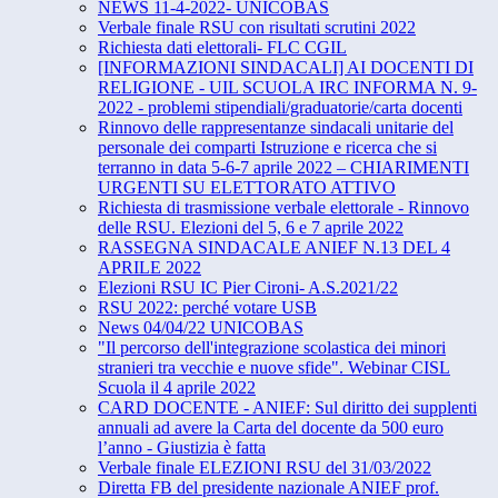
NEWS 11-4-2022- UNICOBAS
Verbale finale RSU con risultati scrutini 2022
Richiesta dati elettorali- FLC CGIL
[INFORMAZIONI SINDACALI] AI DOCENTI DI
RELIGIONE - UIL SCUOLA IRC INFORMA N. 9-
2022 - problemi stipendiali/graduatorie/carta docenti
Rinnovo delle rappresentanze sindacali unitarie del
personale dei comparti Istruzione e ricerca che si
terranno in data 5-6-7 aprile 2022 – CHIARIMENTI
URGENTI SU ELETTORATO ATTIVO
Richiesta di trasmissione verbale elettorale - Rinnovo
delle RSU. Elezioni del 5, 6 e 7 aprile 2022
RASSEGNA SINDACALE ANIEF N.13 DEL 4
APRILE 2022
Elezioni RSU IC Pier Cironi- A.S.2021/22
RSU 2022: perché votare USB
News 04/04/22 UNICOBAS
"Il percorso dell'integrazione scolastica dei minori
stranieri tra vecchie e nuove sfide". Webinar CISL
Scuola il 4 aprile 2022
CARD DOCENTE - ANIEF: Sul diritto dei supplenti
annuali ad avere la Carta del docente da 500 euro
l’anno - Giustizia è fatta
Verbale finale ELEZIONI RSU del 31/03/2022
Diretta FB del presidente nazionale ANIEF prof.