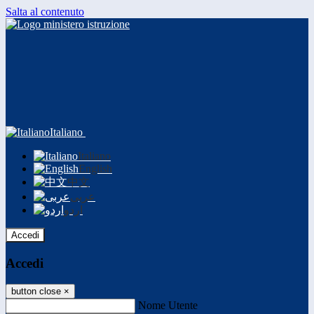
Salta al contenuto
Italiano
Italiano
English
中文
عربى
اردو
Accedi
Accedi
button close
×
Nome Utente