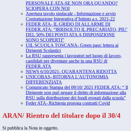
PERSONALE ATA-SE NON ORA QUANDO?
SCIOPERA CON NOI
Apertura tavolo sindacale - Informazione e avvio
Contrattazione Integrativa d’Istituto a.s. 2021-22
FEDER ATA- IL GRIDO DI ALLARME DI
FEDER.ATA: “IRRISOLTO IL PRECARIATO, PIU’
DEL 50% DEI POSTI ATA A DISPOSIZIONE
SONO SCOPERTI”
UIL SCUOLA TOSCANA- Green pass: lettera ai
Dirigenti Scolastici
La RSU rappresenta i lavoratori nel luogo di lavoro,
candidati per diventare anche tu una RSU di
FEDER.ATA
NEWS 6/10/2021- QUARANTENA RIDOTTA
UNICOBAS- RITORNA L'AUTONOMIA
DIFFERENZIATA
Comunicato Stampa del 09/10/ 2021 FEDER.ATA: “ Il
Dirigente non può negare il diritto di informazione alla
RSU sulla distribuzione dei fondi erogati dalla scuola”
Feder ATA- Richiesta proroga contratti Covid
ARAN/ Rientro del titolare dopo il 30/4
Si pubblica la Nota in oggetto.