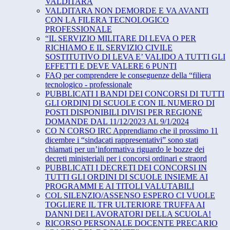
VALDITARA
VALDITARA NON DEMORDE E VA AVANTI
CON LA FILERA TECNOLOGICO
PROFESSIONALE
“IL SERVIZIO MILITARE DI LEVA O PER
RICHIAMO E IL SERVIZIO CIVILE
SOSTITUTIVO DI LEVA E’ VALIDO A TUTTI GLI
EFFETTI E DEVE VALERE 6 PUNTI
FAQ per comprendere le conseguenze della “filiera
tecnologico - professionale
PUBBLICATI I BANDI DEI CONCORSI DI TUTTI
GLI ORDINI DI SCUOLE CON IL NUMERO DI
POSTI DISPONIBILI DIVISI PER REGIONE
DOMANDE DAL 11/12/2023 AL 9/1/2024
CO N CORSO IRC Apprendiamo che il prossimo 11
dicembre i “sindacati rappresentativi” sono stati
chiamati per un’informativa riguardo le bozze dei
decreti ministeriali per i concorsi ordinari e straord
PUBBLICATI I DECRETI DEI CONCORSI IN
TUTTI GLI ORDINI DI SCUOLE INSIEME AI
PROGRAMMI E AI TITOLI VALUTABILI
COL SILENZIO/ASSENSO ESPERO CI VUOLE
TOGLIERE IL TFR ULTERIORE TRUFFA AI
DANNI DEI LAVORATORI DELLA SCUOLA!
RICORSO PERSONALE DOCENTE PRECARIO