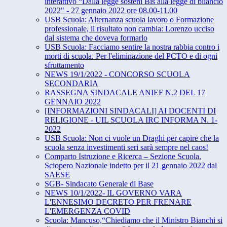
interattivo “​Dalla legge sosteni Bis alla legge di bilancio
2022" - 27 ​gennaio 2022​ ore ​08.00-11.00
USB Scuola: Alternanza scuola lavoro o Formazione
professionale, il risultato non cambia: Lorenzo ucciso
dal sistema che doveva formarlo
USB Scuola: Facciamo sentire la nostra rabbia contro i
morti di scuola. Per l'eliminazione del PCTO e di ogni
sfruttamento
NEWS 19/1/2022 - CONCORSO SCUOLA
SECONDARIA
RASSEGNA SINDACALE ANIEF N.2 DEL 17
GENNAIO 2022
[INFORMAZIONI SINDACALI] AI DOCENTI DI
RELIGIONE - UIL SCUOLA IRC INFORMA N. 1-
2022
USB Scuola: Non ci vuole un Draghi per capire che la
scuola senza investimenti seri sarà sempre nel caos!
Comparto Istruzione e Ricerca – Sezione Scuola.
Sciopero Nazionale indetto per il 21 gennaio 2022 dal
SAESE
SGB- Sindacato Generale di Base
NEWS 10/1/2022- IL GOVERNO VARA
L'ENNESIMO DECRETO PER FRENARE
L'EMERGENZA COVID
Scuola: Mancuso,“Chiediamo che il Ministro Bianchi si