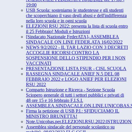
19:00
USB Scuola: sosteniamo le studentesse e gli studenti
che scoperchiano il vaso degli abusi e dell'indifferenza
nella loro scuola e in ogni scuola
ELEZIONI RSU 2022: presenta la lista di scuola entro
il 25 Febbraio! Moduli e Istruzioni
[Sindacato Nazionale FederATA]- ASSEMBLEA
SINDACALE ON LINE FEDER.ATA 16/02/2022
NEWS 9/2/2022 - IL TAR LAZIO CON 3 DECRETI
ACCOGLIE RICORSI CONTRO LA
SOSPENSIONE DELLO STIPENDIO PER I NON
VACCINATI
PRESENTAZIONE LISTA FSUR - CISL SCUOLA
RASSEGNA SINDACALE ANIEF N.5 DEL 08
FEBBRAIO 2022 e LOGO ANIEF PER ELEZIONI
RSU 2022
Comparto Istruzione e Ricerca - Sezione Scuola
Sciopero generale di tutti i settori pubblici e privati di
48 ore 15 e 16 febbraio F.I.S.I.
ASSEMBLEA.SINDACALE.ON.LINE.UNICOBAS.S
Firma la petizione di USB P.I.: SFIDUCIAMO IL
MINISTRO BRUNETTA!
Note.Unicobas.per.ELEZIONI.RSU.2022:ISTRUZIO
Assemblea sindacale del personale scolastico su