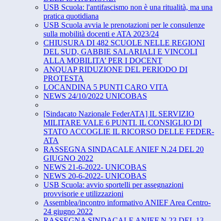
USB Scuola: l'antifascismo non è una ritualità, ma una
pratica quotidiana
USB Scuola avvia le prenotazioni per le consulenze
sulla mobilità docenti e ATA 2023/24
CHIUSURA DI 482 SCUOLE NELLE REGIONI
DEL SUD, GABBIE SALARIALI E VINCOLI
ALLA MOBILITA’ PER I DOCENT
ANQUAP RIDUZIONE DEL PERIODO DI
PROTESTA
LOCANDINA 5 PUNTI CARO VITA
NEWS 24/10/2022 UNICOBAS
[Sindacato Nazionale FederATA] IL SERVIZIO
MILITARE VALE 6 PUNTI. IL CONSIGLIO DI
STATO ACCOGLIE IL RICORSO DELLE FEDER-
ATA
RASSEGNA SINDACALE ANIEF N.24 DEL 20
GIUGNO 2022
NEWS 21-6-2022- UNICOBAS
NEWS 20-6-2022- UNICOBAS
USB Scuola: avvio sportelli per assegnazioni
provvisorie e utilizzazioni
Assemblea/incontro informativo ANIEF Area Centro-
24 giugno 2022
RASSEGNA SINDACALE ANIEF N.23 DEL 13