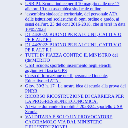
USB P.I. Scuola indice per il 10 maggio dalle ore 17
alle ore 19 una assemblea sindacale online
’assemblea sindacale territoriale, del personale ATA
delle istituzioni scolastiche di ogni ordine e grado, ai
sensi dell’art. 23 del ccnl 2016-2018, che si terrà in data
10/05/2023
DL 44/2022: BUONO PE R ALCUNI , CATTI V O
PE R ALT R I
DL 44/2022: BUONO PE R ALCUNI , CATTI V O
PE R ALT R I
TUTTI IN PIAZZA CONTRO IL MINISTRO del
(de)MERITO
USB Scuola: sportello inserimento negli elenchi
aggiuntivi I fascia GPS
Corso di formazione per il personale Docente,
Educativo ed ATA .
Giov. 30/3 h. 17 | La nostra idea di scuola alla prova del
PNRR
RICORSO RICOSTRUZIONE DI CARRIERA PER
LA PROGRESSIONE ECONOMICA.
Al via le domande di mobilità 2023/24: sportello USB
Scuola
VALDITARA È SOLO UN PROVOCATORE,
CACCIAMOLO VIA DAL MINISTERO
DELL’ISTRUZIONE!