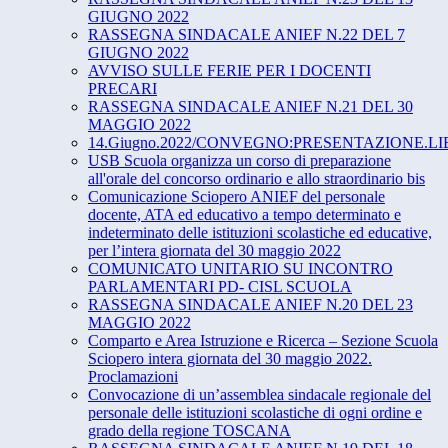
GIUGNO 2022
RASSEGNA SINDACALE ANIEF N.22 DEL 7
GIUGNO 2022
AVVISO SULLE FERIE PER I DOCENTI
PRECARI
RASSEGNA SINDACALE ANIEF N.21 DEL 30
MAGGIO 2022
14.Giugno.2022/CONVEGNO:PRESENTAZIONE.LIBRO"L’in
USB Scuola organizza un corso di preparazione
all'orale del concorso ordinario e allo straordinario bis
Comunicazione Sciopero ANIEF del personale
docente, ATA ed educativo a tempo determinato e
indeterminato delle istituzioni scolastiche ed educative,
per l’intera giornata del 30 maggio 2022
COMUNICATO UNITARIO SU INCONTRO
PARLAMENTARI PD- CISL SCUOLA
RASSEGNA SINDACALE ANIEF N.20 DEL 23
MAGGIO 2022
Comparto e Area Istruzione e Ricerca – Sezione Scuola
Sciopero intera giornata del 30 maggio 2022.
Proclamazioni
Convocazione di un’assemblea sindacale regionale del
personale delle istituzioni scolastiche di ogni ordine e
grado della regione TOSCANA