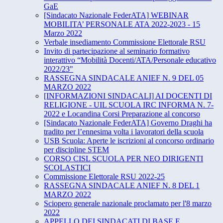
GaE
[Sindacato Nazionale FederATA] WEBINAR
MOBILITA’ PERSONALE ATA 2022-2023 - 15
Marzo 2022
Verbale insediamento Commissione Elettorale RSU
Invito di partecipazione al seminario formativo
interattivo “​Mobilità Docenti/ATA/Personale educativo
2022/23"
RASSEGNA SINDACALE ANIEF N. 9 DEL 05
MARZO 2022
[INFORMAZIONI SINDACALI] AI DOCENTI DI
RELIGIONE - UIL SCUOLA IRC INFORMA N. 7-
2022 e Locandina Corsi Preparazione al concorso
[Sindacato Nazionale FederATA] Governo Draghi ha
tradito per l’ennesima volta i lavoratori della scuola
USB Scuola: Aperte le iscrizioni al concorso ordinario
per discipline STEM
CORSO CISL SCUOLA PER NEO DIRIGENTI
SCOLASTICI
Commissione Elettorale RSU 2022-25
RASSEGNA SINDACALE ANIEF N. 8 DEL 1
MARZO 2022
Sciopero generale nazionale proclamato per l'8 marzo
2022
APPELLO DEI SINDACATI DI BASE E