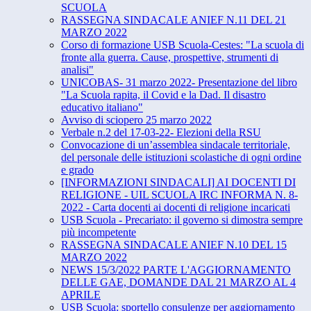
SCUOLA
RASSEGNA SINDACALE ANIEF N.11 DEL 21
MARZO 2022
Corso di formazione USB Scuola-Cestes: "La scuola di
fronte alla guerra. Cause, prospettive, strumenti di
analisi"
UNICOBAS- 31 marzo 2022- Presentazione del libro
"La Scuola rapita, il Covid e la Dad. Il disastro
educativo italiano"
Avviso di sciopero 25 marzo 2022
Verbale n.2 del 17-03-22- Elezioni della RSU
Convocazione di un’assemblea sindacale territoriale,
del personale delle istituzioni scolastiche di ogni ordine
e grado
[INFORMAZIONI SINDACALI] AI DOCENTI DI
RELIGIONE - UIL SCUOLA IRC INFORMA N. 8-
2022 - Carta docenti ai docenti di religione incaricati
USB Scuola - Precariato: il governo si dimostra sempre
più incompetente
RASSEGNA SINDACALE ANIEF N.10 DEL 15
MARZO 2022
NEWS 15/3/2022 PARTE L'AGGIORNAMENTO
DELLE GAE, DOMANDE DAL 21 MARZO AL 4
APRILE
USB Scuola: sportello consulenze per aggiornamento