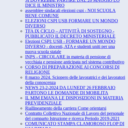
SI DOVREBBE PARTIRE DAL 20 MAGGIO LO
DICE IL MINISTRO
assemblee sindacali elezioni cspi - NOI SCUOLA
BENE COMUNE
ELEZIONI CSPI USB FORMARE UN MONDO
DIVERSO
TFA IX CICLO – ATTIVITÀ DI SOSTEGNO -
PUBBLICATO IL DECRETO MINISTERIALE
Elezioni CSPI: USB - FORMARE UN MONDO
DIVERSO - docenti, ATA e studenti uniti per una
nuova scuola statale
INPS - CIRCOLARE in materia di pensione di
vecchiaia e pensione anticipata nel sistema contributivo
CORSO DI PREPARAZIONE AI CONCORSI DI
RELIGIONE
8 marzo 2024. Sciopero delle lavoratrici e dei lavoratori
della conoscenza
NEWS 23-2-2024 DA LUNEDI' 26 FEBBRAIO
PARTONO LE DOMANDE DI MOBILITA
IL MIM EMANA LE DISPOSIZIONI IN MATERIA
PREVIDENZIALE
Riallineamento della carriera Come orientarsi
Contratto Collettivo Nazionale di Lavoro del personale
del comparto Istruzione e ricerca Periodo 2019-2021
COMUNICATO STAMPA CLAMOROSO FLOP DI