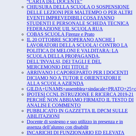
“CARTA DEL DOCENTE”
CHIUSURA DELLA SCUOLA O SOSPENSIONE
DELLE LEZIONI PER MALTEMPO O PER ALTRI
EVENTI IMPREVEDIBILI COSA FANNO
STUDENTI E PERSONALE SCHEDA TECNICA
FEDERAZIONE UIL SCUOLA RUA
COBAS SCUOLA Firenze e Prato
IL 20 OTTOBRE SCIOPERANO ANCHE I
LAVORATORI DELLA SCUOLA! CONTRO LA
POLITICA DI MELONI E VALDITARA: LA
SCUOLA DELLA PROPAGANDA,
DELL’INVALSI, DEI TAGLI E DEL
MERCEMONIO DEI TITOLI!
ARRIVANO I CAPOREPARTO PER I DOCENTI
DICIAMO NO A TUTOR E ORIENTATORI E
ALLA SCUOLA AZIENDA
GILDA+UNAMS+assemblea+sindacale+PRATO+25+ot
IPOTESI CCNL ISTRUZIONE E RICERCA 2019-21
PERCHÈ NON ABBIAMO FIRMATO IL TESTO DI
ANALISI E COMMENTO
PUBBLICATO IN GAZZETTA IL DPCM SULLE
ABILITAZIONI
Docente di sostegno e suo utilizzo in presenza e in
assenza dell’alunno con disabilit
INCARICHI DI FUNZIONARIO ED ELEVATA