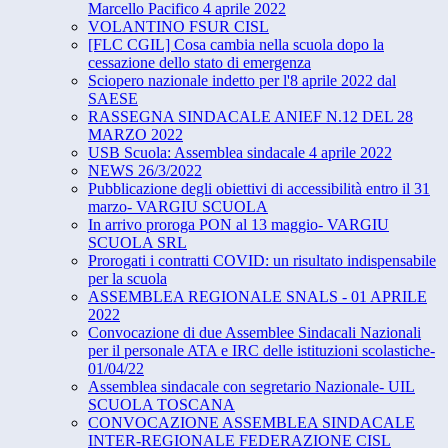
Marcello Pacifico 4 aprile 2022
VOLANTINO FSUR CISL
[FLC CGIL] Cosa cambia nella scuola dopo la
cessazione dello stato di emergenza
Sciopero nazionale indetto per l'8 aprile 2022 dal
SAESE
RASSEGNA SINDACALE ANIEF N.12 DEL 28
MARZO 2022
USB Scuola: Assemblea sindacale 4 aprile 2022
NEWS 26/3/2022
Pubblicazione degli obiettivi di accessibilità entro il 31
marzo- VARGIU SCUOLA
In arrivo proroga PON al 13 maggio- VARGIU
SCUOLA SRL
Prorogati i contratti COVID: un risultato indispensabile
per la scuola
ASSEMBLEA REGIONALE SNALS - 01 APRILE
2022
Convocazione di due Assemblee Sindacali Nazionali
per il personale ATA e IRC delle istituzioni scolastiche-
01/04/22
Assemblea sindacale con segretario Nazionale- UIL
SCUOLA TOSCANA
CONVOCAZIONE ASSEMBLEA SINDACALE
INTER-REGIONALE FEDERAZIONE CISL