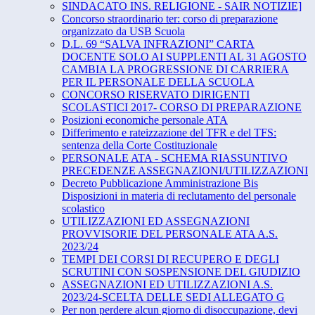
SINDACATO INS. RELIGIONE - SAIR NOTIZIE]
Concorso straordinario ter: corso di preparazione
organizzato da USB Scuola
D.L. 69 “SALVA INFRAZIONI” CARTA
DOCENTE SOLO AI SUPPLENTI AL 31 AGOSTO
CAMBIA LA PROGRESSIONE DI CARRIERA
PER IL PERSONALE DELLA SCUOLA
CONCORSO RISERVATO DIRIGENTI
SCOLASTICI 2017- CORSO DI PREPARAZIONE
Posizioni economiche personale ATA
Differimento e rateizzazione del TFR e del TFS:
sentenza della Corte Costituzionale
PERSONALE ATA - SCHEMA RIASSUNTIVO
PRECEDENZE ASSEGNAZIONI/UTILIZZAZIONI
Decreto Pubblicazione Amministrazione Bis
Disposizioni in materia di reclutamento del personale
scolastico
UTILIZZAZIONI ED ASSEGNAZIONI
PROVVISORIE DEL PERSONALE ATA A.S.
2023/24
TEMPI DEI CORSI DI RECUPERO E DEGLI
SCRUTINI CON SOSPENSIONE DEL GIUDIZIO
ASSEGNAZIONI ED UTILIZZAZIONI A.S.
2023/24-SCELTA DELLE SEDI ALLEGATO G
Per non perdere alcun giorno di disoccupazione, devi