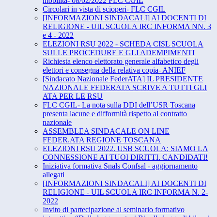
mobilità- 08/02/2022 FLC CGIL
Circolari in vista di scioperi- FLC CGIL
[INFORMAZIONI SINDACALI] AI DOCENTI DI
RELIGIONE - UIL SCUOLA IRC INFORMA NN. 3
e 4 - 2022
ELEZIONI RSU 2022 - SCHEDA CISL SCUOLA
SULLE PROCEDURE E GLI ADEMPIMENTI
Richiesta elenco elettorato generale alfabetico degli
elettori e consegna della relativa copia- ANIEF
[Sindacato Nazionale FederATA] IL PRESIDENTE
NAZIONALE FEDERATA SCRIVE A TUTTI GLI
ATA PER LE RSU
FLC CGIL- La nota sulla DDI dell’USR Toscana
presenta lacune e difformità rispetto al contratto
nazionale
ASSEMBLEA SINDACALE ON LINE
FEDER.ATA REGIONE TOSCANA
ELEZIONI RSU 2022. USB SCUOLA: SIAMO LA
CONNESSIONE AI TUOI DIRITTI. CANDIDATI!
Iniziativa formativa Snals Confsal - aggiornamento
allegati
[INFORMAZIONI SINDACALI] AI DOCENTI DI
RELIGIONE - UIL SCUOLA IRC INFORMA N. 2-
2022
Invito di partecipazione al seminario formativo