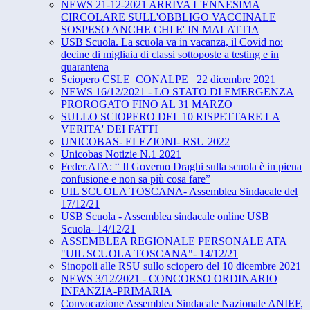
NEWS 21-12-2021 ARRIVA L'ENNESIMA
CIRCOLARE SULL'OBBLIGO VACCINALE
SOSPESO ANCHE CHI E' IN MALATTIA
USB Scuola. La scuola va in vacanza, il Covid no:
decine di migliaia di classi sottoposte a testing e in
quarantena
Sciopero CSLE_CONALPE_ 22 dicembre 2021
NEWS 16/12/2021 - LO STATO DI EMERGENZA
PROROGATO FINO AL 31 MARZO
SULLO SCIOPERO DEL 10 RISPETTARE LA
VERITA' DEI FATTI
UNICOBAS- ELEZIONI- RSU 2022
Unicobas Notizie N.1 2021
Feder.ATA: “ Il Governo Draghi sulla scuola è in piena
confusione e non sa più cosa fare”
UIL SCUOLA TOSCANA- Assemblea Sindacale del
17/12/21
USB Scuola - Assemblea sindacale online USB
Scuola- 14/12/21
ASSEMBLEA REGIONALE PERSONALE ATA
"UIL SCUOLA TOSCANA"- 14/12/21
Sinopoli alle RSU sullo sciopero del 10 dicembre 2021
NEWS 3/12/2021 - CONCORSO ORDINARIO
INFANZIA-PRIMARIA
Convocazione Assemblea Sindacale Nazionale ANIEF,