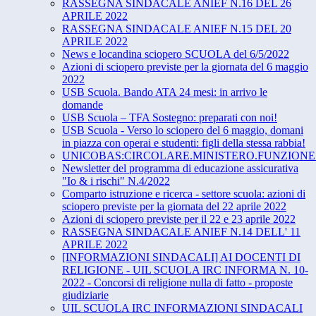
RASSEGNA SINDACALE ANIEF N.16 DEL 26
APRILE 2022
RASSEGNA SINDACALE ANIEF N.15 DEL 20
APRILE 2022
News e locandina sciopero SCUOLA del 6/5/2022
Azioni di sciopero previste per la giornata del 6 maggio
2022
USB Scuola. Bando ATA 24 mesi: in arrivo le
domande
USB Scuola – TFA Sostegno: preparati con noi!
USB Scuola - Verso lo sciopero del 6 maggio, domani
in piazza con operai e studenti: figli della stessa rabbia!
UNICOBAS:CIRCOLARE.MINISTERO.FUNZIONE.
Newsletter del programma di educazione assicurativa
"Io & i rischi" N.4/2022
Comparto istruzione e ricerca - settore scuola: azioni di
sciopero previste per la giornata del 22 aprile 2022
Azioni di sciopero previste per il 22 e 23 aprile 2022
RASSEGNA SINDACALE ANIEF N.14 DELL' 11
APRILE 2022
[INFORMAZIONI SINDACALI] AI DOCENTI DI
RELIGIONE - UIL SCUOLA IRC INFORMA N. 10-
2022 - Concorsi di religione nulla di fatto - proposte
giudiziarie
UIL SCUOLA IRC INFORMAZIONI SINDACALI