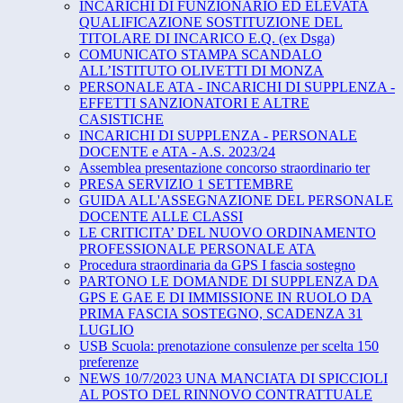
INCARICHI DI FUNZIONARIO ED ELEVATA
QUALIFICAZIONE SOSTITUZIONE DEL
TITOLARE DI INCARICO E.Q. (ex Dsga)
COMUNICATO STAMPA SCANDALO
ALL’ISTITUTO OLIVETTI DI MONZA
PERSONALE ATA - INCARICHI DI SUPPLENZA -
EFFETTI SANZIONATORI E ALTRE
CASISTICHE
INCARICHI DI SUPPLENZA - PERSONALE
DOCENTE e ATA - A.S. 2023/24
Assemblea presentazione concorso straordinario ter
PRESA SERVIZIO 1 SETTEMBRE
GUIDA ALL'ASSEGNAZIONE DEL PERSONALE
DOCENTE ALLE CLASSI
LE CRITICITA’ DEL NUOVO ORDINAMENTO
PROFESSIONALE PERSONALE ATA
Procedura straordinaria da GPS I fascia sostegno
PARTONO LE DOMANDE DI SUPPLENZA DA
GPS E GAE E DI IMMISSIONE IN RUOLO DA
PRIMA FASCIA SOSTEGNO, SCADENZA 31
LUGLIO
USB Scuola: prenotazione consulenze per scelta 150
preferenze
NEWS 10/7/2023 UNA MANCIATA DI SPICCIOLI
AL POSTO DEL RINNOVO CONTRATTUALE