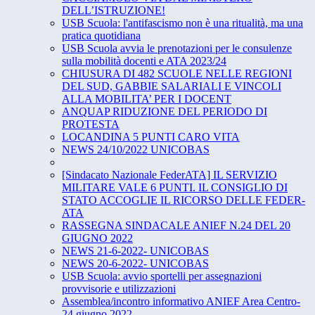
DELL’ISTRUZIONE!
USB Scuola: l'antifascismo non è una ritualità, ma una
pratica quotidiana
USB Scuola avvia le prenotazioni per le consulenze
sulla mobilità docenti e ATA 2023/24
CHIUSURA DI 482 SCUOLE NELLE REGIONI
DEL SUD, GABBIE SALARIALI E VINCOLI
ALLA MOBILITA’ PER I DOCENT
ANQUAP RIDUZIONE DEL PERIODO DI
PROTESTA
LOCANDINA 5 PUNTI CARO VITA
NEWS 24/10/2022 UNICOBAS
[Sindacato Nazionale FederATA] IL SERVIZIO
MILITARE VALE 6 PUNTI. IL CONSIGLIO DI
STATO ACCOGLIE IL RICORSO DELLE FEDER-
ATA
RASSEGNA SINDACALE ANIEF N.24 DEL 20
GIUGNO 2022
NEWS 21-6-2022- UNICOBAS
NEWS 20-6-2022- UNICOBAS
USB Scuola: avvio sportelli per assegnazioni
provvisorie e utilizzazioni
Assemblea/incontro informativo ANIEF Area Centro-
24 giugno 2022