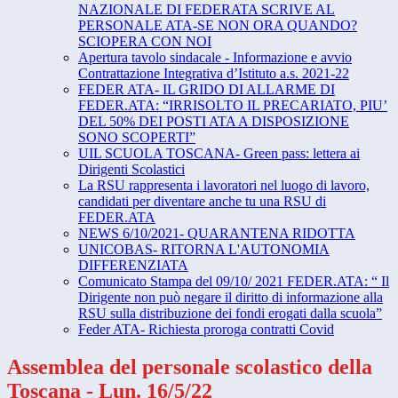
NAZIONALE DI FEDERATA SCRIVE AL
PERSONALE ATA-SE NON ORA QUANDO?
SCIOPERA CON NOI
Apertura tavolo sindacale - Informazione e avvio
Contrattazione Integrativa d’Istituto a.s. 2021-22
FEDER ATA- IL GRIDO DI ALLARME DI
FEDER.ATA: “IRRISOLTO IL PRECARIATO, PIU’
DEL 50% DEI POSTI ATA A DISPOSIZIONE
SONO SCOPERTI”
UIL SCUOLA TOSCANA- Green pass: lettera ai
Dirigenti Scolastici
La RSU rappresenta i lavoratori nel luogo di lavoro,
candidati per diventare anche tu una RSU di
FEDER.ATA
NEWS 6/10/2021- QUARANTENA RIDOTTA
UNICOBAS- RITORNA L'AUTONOMIA
DIFFERENZIATA
Comunicato Stampa del 09/10/ 2021 FEDER.ATA: “ Il
Dirigente non può negare il diritto di informazione alla
RSU sulla distribuzione dei fondi erogati dalla scuola”
Feder ATA- Richiesta proroga contratti Covid
Assemblea del personale scolastico della
Toscana - Lun. 16/5/22