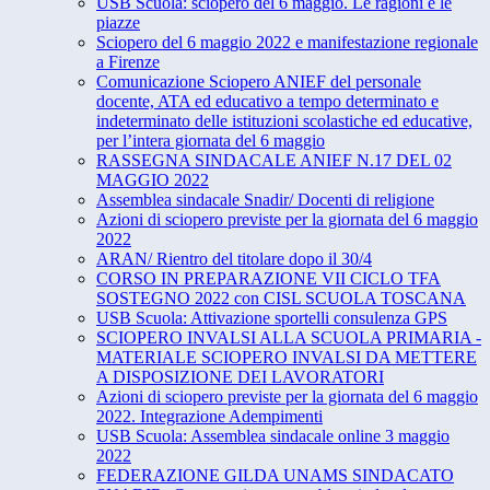
USB Scuola: sciopero del 6 maggio. Le ragioni e le
piazze
Sciopero del 6 maggio 2022 e manifestazione regionale
a Firenze
Comunicazione Sciopero ANIEF del personale
docente, ATA ed educativo a tempo determinato e
indeterminato delle istituzioni scolastiche ed educative,
per l’intera giornata del 6 maggio
RASSEGNA SINDACALE ANIEF N.17 DEL 02
MAGGIO 2022
Assemblea sindacale Snadir/ Docenti di religione
Azioni di sciopero previste per la giornata del 6 maggio
2022
ARAN/ Rientro del titolare dopo il 30/4
CORSO IN PREPARAZIONE VII CICLO TFA
SOSTEGNO 2022 con CISL SCUOLA TOSCANA
USB Scuola: Attivazione sportelli consulenza GPS
SCIOPERO INVALSI ALLA SCUOLA PRIMARIA -
MATERIALE SCIOPERO INVALSI DA METTERE
A DISPOSIZIONE DEI LAVORATORI
Azioni di sciopero previste per la giornata del 6 maggio
2022. Integrazione Adempimenti
USB Scuola: Assemblea sindacale online 3 maggio
2022
FEDERAZIONE GILDA UNAMS SINDACATO