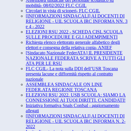
Assemblea sindacale del personale scolastico su
mobilità- 08/02/2022 FLC CGIL
Circolari in vista di scioperi- FLC CGIL
[INFORMAZIONI SINDACALI] AI DOCENTI DI
RELIGIONE - UIL SCUOLA IRC INFORMA NN. 3
e 4 - 2022
ELEZIONI RSU 2022 - SCHEDA CISL SCUOLA
SULLE PROCEDURE E GLI ADEMPIMENTI
Richiesta elenco elettorato generale alfabetico degli
elettori e consegna della relativa copia- ANIEF
[Sindacato Nazionale FederATA] IL PRESIDENTE
NAZIONALE FEDERATA SCRIVE A TUTTI GLI
ATA PER LE RSU
FLC CGIL- La nota sulla DDI dell’USR Toscana
presenta lacune e difformità rispetto al contratto
nazionale
ASSEMBLEA SINDACALE ON LINE
FEDER.ATA REGIONE TOSCANA
ELEZIONI RSU 2022. USB SCUOLA: SIAMO LA
CONNESSIONE AI TUOI DIRITTI. CANDIDATI!
Iniziativa formativa Snals Confsal - aggiornamento
allegati
[INFORMAZIONI SINDACALI] AI DOCENTI DI
RELIGIONE - UIL SCUOLA IRC INFORMA N. 2-
2022