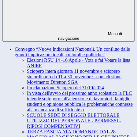
Menu di
navigazione
Convegno “Nuove Indicazioni Nazionali. Un conflitto dalle
grandi implicazioni ideali, culturali e politiche”
Elezioni RSU 14 -16 Aprile - Vota e fai Votare la lista
ANIEF
Sciopero intera giornata 11 novembre e sciopero
straordinario da 11 a 30 novembre_ con adesione
Movimento Direttori SGA
Proclamazione Sciopero del 31/10/2024
In vista dell'avvio del prossimo anno scolastico la FLC
intende sottoporre all'attenzione di lavoratori, famiglie,
studenti e opinione pubblica le problematiche connesse
alla mancanza di sufficiente o
SCUOLE SEDE DI SEGGIO ELETTORALE
UTILIZZO DEL PERSONALE - PERMESSI -
RIPOSI COMPENSATIVI
TERZA FASCIA ATA DOMANDE DAL 28