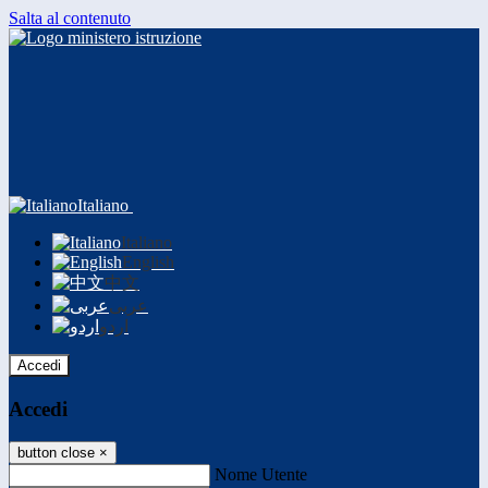
Salta al contenuto
Italiano
Italiano
English
中文
عربى
اردو
Accedi
Accedi
button close
×
Nome Utente