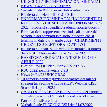
UIL SCUOLA IRC INFORMAZIONI SINDACALI
NEWS 11-4-2022- UNICOBAS
Verbale finale RSU con risultati scrutini 2022
Richiesta dati elettorali- FLC CGIL
[INFORMAZIONI SINDACALI] AI DOCENTI DI
RELIGIONE - UIL SCUOLA IRC INFORMA N. 9-
2022 - problemi stipendiali/graduatorie/carta docenti
Rinnovo delle rappresentanze sindacali unitarie del
personale dei comparti Istruzione e ricerca che si
terranno in data 5-6-7 aprile 2022 – CHIARIMENTI
URGENTI SU ELETTORATO ATTIVO
Richiesta di trasmissione verbale elettorale - Rinnovo
delle RSU. Elezioni del 5, 6 e 7 aprile 2022
RASSEGNA SINDACALE ANIEF N.13 DEL 4
APRILE 2022
Elezioni RSU IC Pier Cironi- A.S.2021/22
RSU 2022: perché votare USB
News 04/04/22 UNICOBAS
"Il percorso dell'integrazione scolastica dei minori
stranieri tra vecchie e nuove sfide". Webinar CISL
Scuola il 4 aprile 2022
CARD DOCENTE - ANIEF: Sul diritto dei supplenti
annuali ad avere la Carta del docente da 500 euro
l’anno - Giustizia è fatta
Verbale finale ELEZIONI RSU del 31/03/2022