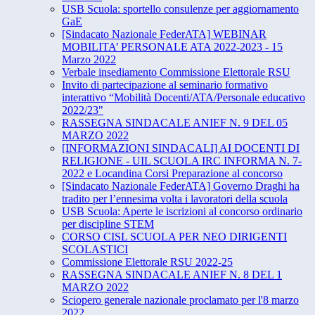
USB Scuola: sportello consulenze per aggiornamento
GaE
[Sindacato Nazionale FederATA] WEBINAR
MOBILITA’ PERSONALE ATA 2022-2023 - 15
Marzo 2022
Verbale insediamento Commissione Elettorale RSU
Invito di partecipazione al seminario formativo
interattivo “​Mobilità Docenti/ATA/Personale educativo
2022/23"
RASSEGNA SINDACALE ANIEF N. 9 DEL 05
MARZO 2022
[INFORMAZIONI SINDACALI] AI DOCENTI DI
RELIGIONE - UIL SCUOLA IRC INFORMA N. 7-
2022 e Locandina Corsi Preparazione al concorso
[Sindacato Nazionale FederATA] Governo Draghi ha
tradito per l’ennesima volta i lavoratori della scuola
USB Scuola: Aperte le iscrizioni al concorso ordinario
per discipline STEM
CORSO CISL SCUOLA PER NEO DIRIGENTI
SCOLASTICI
Commissione Elettorale RSU 2022-25
RASSEGNA SINDACALE ANIEF N. 8 DEL 1
MARZO 2022
Sciopero generale nazionale proclamato per l'8 marzo
2022