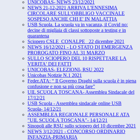
UNICOBAS- NEWS 23/12/2021
NEWS 21-12-2021 ARRIVA L'ENNESIMA
CIRCOLARE SULL'OBBLIGO VACCINALE
SOSPESO ANCHE CHI E' IN MALATTIA
USB Scuola. La scuola va in vacanza, il Covid no:
decine di migliaia di classi sottoposte a testing e in
quarantena
Sciopero CSLE_CONALPE_ 22 dicembre 2021
NEWS 16/12/2021 - LO STATO DI EMERGENZA
PROROGATO FINO AL 31 MARZO
SULLO SCIOPERO DEL 10 RISPETTARE LA
VERITA' DEI FATTI
UNICOBAS- ELEZIONI- RSU 2022
Unicobas Notizie N.1 2021
Feder.ATA: “ Il Governo Draghi sulla scuola è in piena
confusione e non sa più cosa fare”
UIL SCUOLA TOSCANA- Assemblea Sindacale del
17/12/21
USB Scuola - Assemblea sindacale online USB
Scuola- 14/12/21
ASSEMBLEA REGIONALE PERSONALE ATA
"UIL SCUOLA TOSCANA"- 14/12/21
Sinopoli alle RSU sullo sciopero del 10 dicembre 2021
NEWS 3/12/2021 - CONCORSO ORDINARIO
INFANZIA-PRIMARIA