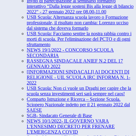
Invito di partecipazione al seminario formativo
interattivo “​Dalla legge sosteni Bis alla legge di bilancio
2022" - 27 ​gennaio 2022​ ore ​08.00-11.00
USB Scuola: Alternanza scuola lavoro o Formazione
professionale, il risultato non cambia: Lorenzo ucciso
dal sistema che doveva formarlo
USB Scuola: Facciamo sentire la nostra rabbia contro i
morti di scuola. Per l'eliminazione del PCTO e di ogni
sfruttamento
NEWS 19/1/2022 - CONCORSO SCUOLA
SECONDARIA
RASSEGNA SINDACALE ANIEF N.2 DEL 17
GENNAIO 2022
[INFORMAZIONI SINDACALI] AI DOCENTI DI
RELIGIONE - UIL SCUOLA IRC INFORMA N. 1-
2022
USB Scuola: Non ci vuole un Draghi per capire che la
scuola senza investimenti seri sarà sempre nel caos!
Comparto Istruzione e Ricerca – Sezione Scuola.
Sciopero Nazionale indetto per il 21 gennaio 2022 dal
SAESE
SGB- Sindacato Generale di Base
NEWS 10/1/2022- IL GOVERNO VARA
L'ENNESIMO DECRETO PER FRENARE
L'EMERGENZA COVID