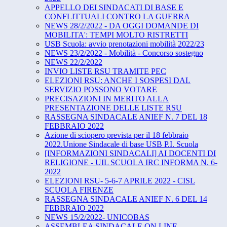
APPELLO DEI SINDACATI DI BASE E
CONFLITTUALI CONTRO LA GUERRA
NEWS 28/2/2022 - DA OGGI DOMANDE DI
MOBILITA': TEMPI MOLTO RISTRETTI
USB Scuola: avvio prenotazioni mobilità 2022/23
NEWS 23/2/2022 - Mobilità - Concorso sostegno
NEWS 22/2/2022
INVIO LISTE RSU TRAMITE PEC
ELEZIONI RSU: ANCHE I SOSPESI DAL
SERVIZIO POSSONO VOTARE
PRECISAZIONI IN MERITO ALLA
PRESENTAZIONE DELLE LISTE RSU
RASSEGNA SINDACALE ANIEF N. 7 DEL 18
FEBBRAIO 2022
Azione di sciopero prevista per il 18 febbraio
2022.Unione Sindacale di base USB P.I. Scuola
[INFORMAZIONI SINDACALI] AI DOCENTI DI
RELIGIONE - UIL SCUOLA IRC INFORMA N. 6-
2022
ELEZIONI RSU- 5-6-7 APRILE 2022 - CISL
SCUOLA FIRENZE
RASSEGNA SINDACALE ANIEF N. 6 DEL 14
FEBBRAIO 2022
NEWS 15/2/2022- UNICOBAS
ASSEMBLEA SINDACALE ON LINE