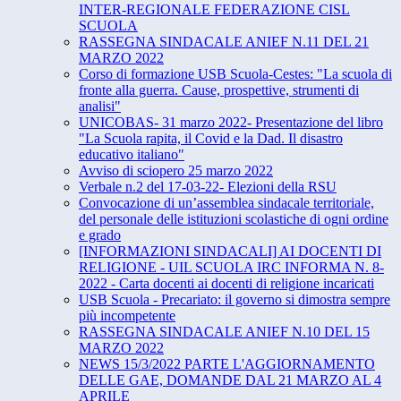
INTER-REGIONALE FEDERAZIONE CISL
SCUOLA
RASSEGNA SINDACALE ANIEF N.11 DEL 21
MARZO 2022
Corso di formazione USB Scuola-Cestes: "La scuola di
fronte alla guerra. Cause, prospettive, strumenti di
analisi"
UNICOBAS- 31 marzo 2022- Presentazione del libro
"La Scuola rapita, il Covid e la Dad. Il disastro
educativo italiano"
Avviso di sciopero 25 marzo 2022
Verbale n.2 del 17-03-22- Elezioni della RSU
Convocazione di un’assemblea sindacale territoriale,
del personale delle istituzioni scolastiche di ogni ordine
e grado
[INFORMAZIONI SINDACALI] AI DOCENTI DI
RELIGIONE - UIL SCUOLA IRC INFORMA N. 8-
2022 - Carta docenti ai docenti di religione incaricati
USB Scuola - Precariato: il governo si dimostra sempre
più incompetente
RASSEGNA SINDACALE ANIEF N.10 DEL 15
MARZO 2022
NEWS 15/3/2022 PARTE L'AGGIORNAMENTO
DELLE GAE, DOMANDE DAL 21 MARZO AL 4
APRILE