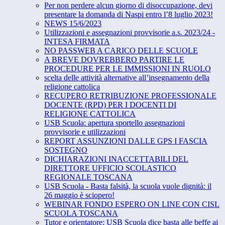
Per non perdere alcun giorno di disoccupazione, devi
presentare la domanda di Naspi entro l’8 luglio 2023!
NEWS 15/6/2023
Utilizzazioni e assegnazioni provvisorie a.s. 2023/24 -
INTESA FIRMATA
NO PASSWEB A CARICO DELLE SCUOLE
A BREVE DOVREBBERO PARTIRE LE
PROCEDURE PER LE IMMISSIONI IN RUOLO
scelta delle attività alternative all’insegnamento della
religione cattolica
RECUPERO RETRIBUZIONE PROFESSIONALE
DOCENTE (RPD) PER I DOCENTI DI
RELIGIONE CATTOLICA
USB Scuola: apertura sportello assegnazioni
provvisorie e utilizzazioni
REPORT ASSUNZIONI DALLE GPS I FASCIA
SOSTEGNO
DICHIARAZIONI INACCETTABILI DEL
DIRETTORE UFFICIO SCOLASTICO
REGIONALE TOSCANA
USB Scuola - Basta falsità, la scuola vuole dignità: il
26 maggio è sciopero!
WEBINAR FONDO ESPERO ON LINE CON CISL
SCUOLA TOSCANA
Tutor e orientatore: USB Scuola dice basta alle beffe ai