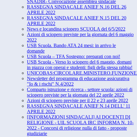
SNADIR- Convocazione assemblea sindacale
RASSEGNA SINDACALE ANIEF N.16 DEL 26
APRILE 2022
RASSEGNA SINDACALE ANIEF N.15 DEL 20
APRILE 2022
News e locandina sciopero SCUOLA del 6/5/2022
Azioni di sciopero previste per la giornata del 6 maggio
2022
USB Scuola. Bando ATA 24 mesi: in arrivo le
domande
USB Scuola – TFA Sostegno: preparati con noi!
USB Scuola - Verso lo sciopero del 6 maggio, domani
in piazza con operai e studenti: figli della stessa rabbia!
UNICOBAS:CIRCOLARE.MINISTERO.FUNZIONE.
Newsletter del programma di educazione assicurativa
"Io & i rischi" N.4/2022
Comparto istruzione e ricerca - settore scuola: azioni di
sciopero previste per la giornata del 22 aprile 2022
Azioni di sciopero previste per il 22 e 23 aprile 2022
RASSEGNA SINDACALE ANIEF N.14 DELL' 11
APRILE 2022
[INFORMAZIONI SINDACALI] AI DOCENTI DI
RELIGIONE - UIL SCUOLA IRC INFORMA N. 10-
2022 - Concorsi di religione nulla di fatto - proposte
giudiziarie