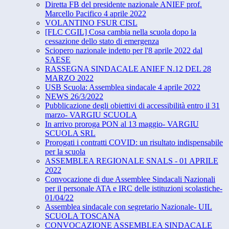
Diretta FB del presidente nazionale ANIEF prof.
Marcello Pacifico 4 aprile 2022
VOLANTINO FSUR CISL
[FLC CGIL] Cosa cambia nella scuola dopo la
cessazione dello stato di emergenza
Sciopero nazionale indetto per l'8 aprile 2022 dal
SAESE
RASSEGNA SINDACALE ANIEF N.12 DEL 28
MARZO 2022
USB Scuola: Assemblea sindacale 4 aprile 2022
NEWS 26/3/2022
Pubblicazione degli obiettivi di accessibilità entro il 31
marzo- VARGIU SCUOLA
In arrivo proroga PON al 13 maggio- VARGIU
SCUOLA SRL
Prorogati i contratti COVID: un risultato indispensabile
per la scuola
ASSEMBLEA REGIONALE SNALS - 01 APRILE
2022
Convocazione di due Assemblee Sindacali Nazionali
per il personale ATA e IRC delle istituzioni scolastiche-
01/04/22
Assemblea sindacale con segretario Nazionale- UIL
SCUOLA TOSCANA
CONVOCAZIONE ASSEMBLEA SINDACALE