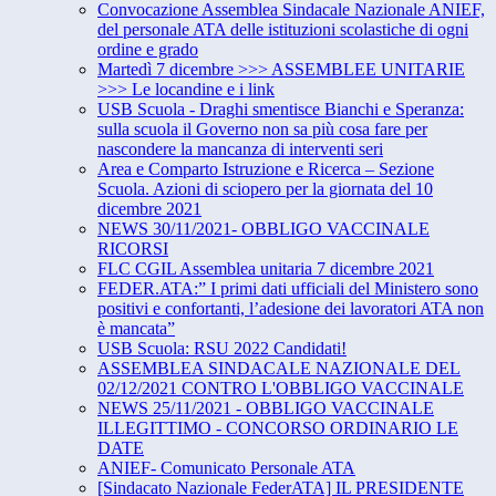
Convocazione Assemblea Sindacale Nazionale ANIEF,
del personale ATA delle istituzioni scolastiche di ogni
ordine e grado
Martedì 7 dicembre >>> ASSEMBLEE UNITARIE
>>> Le locandine e i link
USB Scuola - Draghi smentisce Bianchi e Speranza:
sulla scuola il Governo non sa più cosa fare per
nascondere la mancanza di interventi seri
Area e Comparto Istruzione e Ricerca – Sezione
Scuola. Azioni di sciopero per la giornata del 10
dicembre 2021
NEWS 30/11/2021- OBBLIGO VACCINALE
RICORSI
FLC CGIL Assemblea unitaria 7 dicembre 2021
FEDER.ATA:” I primi dati ufficiali del Ministero sono
positivi e confortanti, l’adesione dei lavoratori ATA non
è mancata”
USB Scuola: RSU 2022 Candidati!
ASSEMBLEA SINDACALE NAZIONALE DEL
02/12/2021 CONTRO L'OBBLIGO VACCINALE
NEWS 25/11/2021 - OBBLIGO VACCINALE
ILLEGITTIMO - CONCORSO ORDINARIO LE
DATE
ANIEF- Comunicato Personale ATA
[Sindacato Nazionale FederATA] IL PRESIDENTE