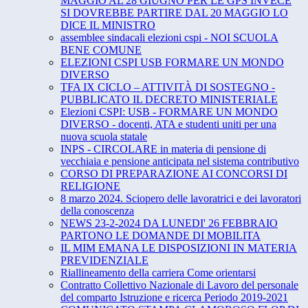
MAGGIO AL 28 GIUGNO PER LE GPS INVECE
SI DOVREBBE PARTIRE DAL 20 MAGGIO LO
DICE IL MINISTRO
assemblee sindacali elezioni cspi - NOI SCUOLA
BENE COMUNE
ELEZIONI CSPI USB FORMARE UN MONDO
DIVERSO
TFA IX CICLO – ATTIVITÀ DI SOSTEGNO -
PUBBLICATO IL DECRETO MINISTERIALE
Elezioni CSPI: USB - FORMARE UN MONDO
DIVERSO - docenti, ATA e studenti uniti per una
nuova scuola statale
INPS - CIRCOLARE in materia di pensione di
vecchiaia e pensione anticipata nel sistema contributivo
CORSO DI PREPARAZIONE AI CONCORSI DI
RELIGIONE
8 marzo 2024. Sciopero delle lavoratrici e dei lavoratori
della conoscenza
NEWS 23-2-2024 DA LUNEDI' 26 FEBBRAIO
PARTONO LE DOMANDE DI MOBILITA
IL MIM EMANA LE DISPOSIZIONI IN MATERIA
PREVIDENZIALE
Riallineamento della carriera Come orientarsi
Contratto Collettivo Nazionale di Lavoro del personale
del comparto Istruzione e ricerca Periodo 2019-2021