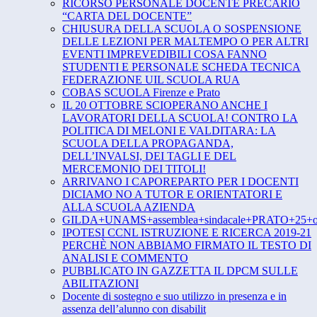
RICORSO PERSONALE DOCENTE PRECARIO
“CARTA DEL DOCENTE”
CHIUSURA DELLA SCUOLA O SOSPENSIONE
DELLE LEZIONI PER MALTEMPO O PER ALTRI
EVENTI IMPREVEDIBILI COSA FANNO
STUDENTI E PERSONALE SCHEDA TECNICA
FEDERAZIONE UIL SCUOLA RUA
COBAS SCUOLA Firenze e Prato
IL 20 OTTOBRE SCIOPERANO ANCHE I
LAVORATORI DELLA SCUOLA! CONTRO LA
POLITICA DI MELONI E VALDITARA: LA
SCUOLA DELLA PROPAGANDA,
DELL’INVALSI, DEI TAGLI E DEL
MERCEMONIO DEI TITOLI!
ARRIVANO I CAPOREPARTO PER I DOCENTI
DICIAMO NO A TUTOR E ORIENTATORI E
ALLA SCUOLA AZIENDA
GILDA+UNAMS+assemblea+sindacale+PRATO+25+ot
IPOTESI CCNL ISTRUZIONE E RICERCA 2019-21
PERCHÈ NON ABBIAMO FIRMATO IL TESTO DI
ANALISI E COMMENTO
PUBBLICATO IN GAZZETTA IL DPCM SULLE
ABILITAZIONI
Docente di sostegno e suo utilizzo in presenza e in
assenza dell’alunno con disabilit