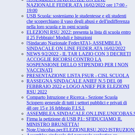
NAZIONALE FEDER.ATA 16/02/2022 ore 17:00 -
19:00
USB Scuola: sosteniamo le studentesse e gli studenti
che scoperchiano il vaso degli abusi e dell'indifferenza
nella loro scuola e in ogni scuola
ELEZIONI RSU 2022: presenta la lista di scuola entro
il 25 Febbraio! Moduli e Istruzioni
[Sindacato Nazionale FederATA]- ASSEMBLEA
SINDACALE ON LINE FEDER.ATA 16/02/2022
NEWS 9/2/2022 - IL TAR LAZIO CON 3 DECRETI
ACCOGLIE RICORSI CONTRO LA
SOSPENSIONE DELLO STIPENDIO PER I NON
VACCINATI
PRESENTAZIONE LISTA FSUR - CISL SCUOLA
RASSEGNA SINDACALE ANIEF N.5 DEL 08
FEBBRAIO 2022 e LOGO ANIEF PER ELEZIONI
RSU 2022
Comparto Istruzione e Ricerca - Sezione Scuola
Sciopero generale di tutti i settori pubblici e privati di
48 ore 15 e 16 febbraio F.I.S.I.
ASSEMBLEA.SINDACALE.ON.LINE.UNICOBAS.S
Firma la petizione di USB P.I.: SFIDUCIAMO IL
MINISTRO BRUNETTA!
Note.Unicobas.per.ELEZIONI.RSU.2022:ISTRUZIO