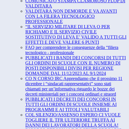
COMUNICATO STAMPA CLAMOROSO FLOP DI
VALDITARA
VALDITARA NON DEMORDE E VA AVANTI
CON LA FILERA TECNOLOGICO
PROFESSIONALE
“IL SERVIZIO MILITARE DI LEVA O PER
RICHIAMO E IL SERVIZIO CIVILE
SOSTITUTIVO DI LEVA E’ VALIDO A TUTTI GLI
EFFETTI E DEVE VALERE 6 PUNTI
FAQ per comprendere le conseguenze della “filiera
tecnologico - professionale
PUBBLICATI I BANDI DEI CONCORSI DI TUTTI
GLI ORDINI DI SCUOLE CON IL NUMERO DI
POSTI DISPONIBILI DIVISI PER REGIONE
DOMANDE DAL 11/12/2023 AL 9/1/2024
CO N CORSO IRC Apprendiamo che il prossimo 11
dicembre i “sindacati rappresentativi” sono stati
chiamati per un’informativa riguardo le bozze dei
decreti ministeriali per i concorsi ordinari e straord
PUBBLICATI I DECRETI DEI CONCORSI IN
TUTTI GLI ORDINI DI SCUOLE INSIEME AI
PROGRAMMI E AI TITOLI VALUTABILI
COL SILENZIO/ASSENSO ESPERO CI VUOLE
TOGLIERE IL TFR ULTERIORE TRUFFA AI
DANNI DEI LAVORATORI DELLA SCUOLA!