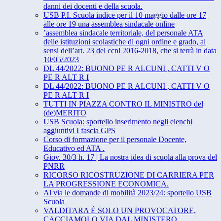
danni dei docenti e della scuola.
USB P.I. Scuola indice per il 10 maggio dalle ore 17
alle ore 19 una assemblea sindacale online
’assemblea sindacale territoriale, del personale ATA
delle istituzioni scolastiche di ogni ordine e grado, ai
sensi dell’art. 23 del ccnl 2016-2018, che si terrà in data
10/05/2023
DL 44/2022: BUONO PE R ALCUNI , CATTI V O
PE R ALT R I
DL 44/2022: BUONO PE R ALCUNI , CATTI V O
PE R ALT R I
TUTTI IN PIAZZA CONTRO IL MINISTRO del
(de)MERITO
USB Scuola: sportello inserimento negli elenchi
aggiuntivi I fascia GPS
Corso di formazione per il personale Docente,
Educativo ed ATA .
Giov. 30/3 h. 17 | La nostra idea di scuola alla prova del
PNRR
RICORSO RICOSTRUZIONE DI CARRIERA PER
LA PROGRESSIONE ECONOMICA.
Al via le domande di mobilità 2023/24: sportello USB
Scuola
VALDITARA È SOLO UN PROVOCATORE,
CACCIAMOLO VIA DAL MINISTERO