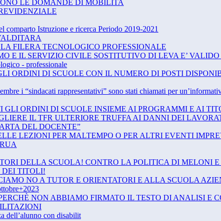
RTONO LE DOMANDE DI MOBILITA
PREVIDENZIALE
el comparto Istruzione e ricerca Periodo 2019-2021
VALDITARA
 LA FILERA TECNOLOGICO PROFESSIONALE
MO E IL SERVIZIO CIVILE SOSTITUTIVO DI LEVA E’ VALIDO
logico - professionale
GLI ORDINI DI SCUOLE CON IL NUMERO DI POSTI DISPONIB
 “sindacati rappresentativi” sono stati chiamati per un’informativa ri
I GLI ORDINI DI SCUOLE INSIEME AI PROGRAMMI E AI TI
GLIERE IL TFR ULTERIORE TRUFFA AI DANNI DEI LAVOR
ARTA DEL DOCENTE”
LLE LEZIONI PER MALTEMPO O PER ALTRI EVENTI IMPR
 RUA
ATORI DELLA SCUOLA! CONTRO LA POLITICA DI MELONI 
DEI TITOLI!
CIAMO NO A TUTOR E ORIENTATORI E ALLA SCUOLA AZI
tobre+2023
1 PERCHÈ NON ABBIAMO FIRMATO IL TESTO DI ANALISI 
ILITAZIONI
a dell’alunno con disabilit