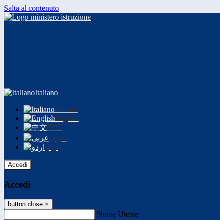
Salta al contenuto
Italiano
Italiano
English
中文
عربى
اردو
Accedi
Accedi
button close
×
Nome Utente