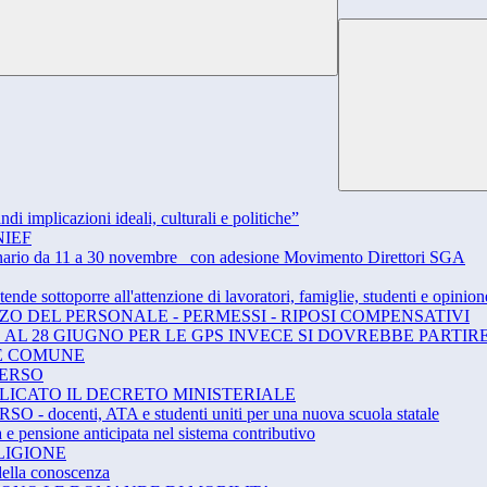
 implicazioni ideali, culturali e politiche”
ANIEF
dinario da 11 a 30 novembre_ con adesione Movimento Direttori SGA
tende sottoporre all'attenzione di lavoratori, famiglie, studenti e opini
O DEL PERSONALE - PERMESSI - RIPOSI COMPENSATIVI
L 28 GIUGNO PER LE GPS INVECE SI DOVREBBE PARTIRE
BENE COMUNE
VERSO
BLICATO IL DECRETO MINISTERIALE
ocenti, ATA e studenti uniti per una nuova scuola statale
 pensione anticipata nel sistema contributivo
LIGIONE
 della conoscenza