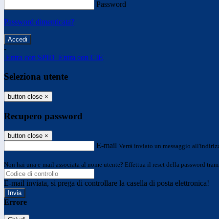
Password
Password dimenticata?
-
Entra con SPID
Entra con CIE
Seleziona utente
button close
×
Recupero password
button close
×
E-mail
Verrà inviato un messaggio all'indirizz
Non hai una e-mail associata al nome utente? Effettua il reset della password tram
E-mail inviata, si prega di controllare la casella di posta elettronica!
Errore