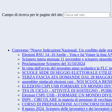
Campo di ricerca per le pagine del sito
Convegno “Nuove Indicazioni Nazionali. Un conflitto dalle grandi
Elezioni RSU 14 -16 Aprile - Vota e fai Votare la lista 
Sciopero intera giornata 11 novembre e sciopero straor
Proclamazione Sciopero del 31/10/2024
In vista dell'avvio del prossimo anno scolastico la FLC in
SCUOLE SEDE DI SEGGIO ELETTORALE UTILIZZ
TERZA FASCIA ATA DOMANDE DAL 28 MAGGIO A
assemblee sindacali elezioni cspi - NOI SCUOLA 
ELEZIONI CSPI USB FORMARE UN MONDO DI
TFA IX CICLO – ATTIVITÀ DI SOSTEGNO - PUB
Elezioni CSPI: USB - FORMARE UN MONDO DIVERSO - d
INPS - CIRCOLARE in materia di pensione di vecchiaia e
CORSO DI PREPARAZIONE AI CONCORSI DI RE
8 marzo 2024. Sciopero delle lavoratrici e dei lavoratori