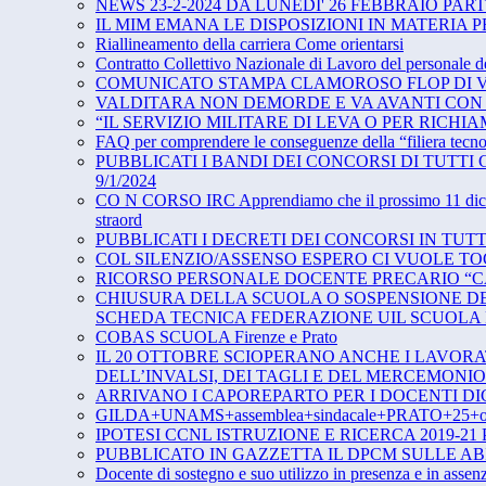
NEWS 23-2-2024 DA LUNEDI' 26 FEBBRAIO PA
IL MIM EMANA LE DISPOSIZIONI IN MATERIA 
Riallineamento della carriera Come orientarsi
Contratto Collettivo Nazionale di Lavoro del personale d
COMUNICATO STAMPA CLAMOROSO FLOP DI 
VALDITARA NON DEMORDE E VA AVANTI CON
“IL SERVIZIO MILITARE DI LEVA O PER RICHIA
FAQ per comprendere le conseguenze della “filiera tecno
PUBBLICATI I BANDI DEI CONCORSI DI TUTTI 
9/1/2024
CO N CORSO IRC Apprendiamo che il prossimo 11 dicembre i
straord
PUBBLICATI I DECRETI DEI CONCORSI IN TUTT
COL SILENZIO/ASSENSO ESPERO CI VUOLE TO
RICORSO PERSONALE DOCENTE PRECARIO “C
CHIUSURA DELLA SCUOLA O SOSPENSIONE DE
SCHEDA TECNICA FEDERAZIONE UIL SCUOLA
COBAS SCUOLA Firenze e Prato
IL 20 OTTOBRE SCIOPERANO ANCHE I LAVOR
DELL’INVALSI, DEI TAGLI E DEL MERCEMONIO 
ARRIVANO I CAPOREPARTO PER I DOCENTI DI
GILDA+UNAMS+assemblea+sindacale+PRATO+25+ot
IPOTESI CCNL ISTRUZIONE E RICERCA 2019-2
PUBBLICATO IN GAZZETTA IL DPCM SULLE AB
Docente di sostegno e suo utilizzo in presenza e in assenz