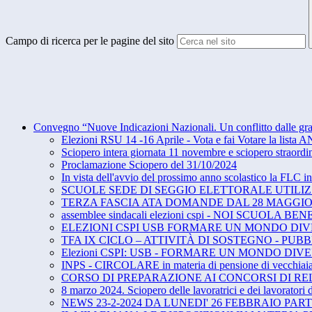
Campo di ricerca per le pagine del sito
Convegno “Nuove Indicazioni Nazionali. Un conflitto dalle grandi
Elezioni RSU 14 -16 Aprile - Vota e fai Votare la lista 
Sciopero intera giornata 11 novembre e sciopero straor
Proclamazione Sciopero del 31/10/2024
In vista dell'avvio del prossimo anno scolastico la FLC in
SCUOLE SEDE DI SEGGIO ELETTORALE UTILIZZ
TERZA FASCIA ATA DOMANDE DAL 28 MAGGIO A
assemblee sindacali elezioni cspi - NOI SCUOLA 
ELEZIONI CSPI USB FORMARE UN MONDO DI
TFA IX CICLO – ATTIVITÀ DI SOSTEGNO - PUB
Elezioni CSPI: USB - FORMARE UN MONDO DIVERSO - d
INPS - CIRCOLARE in materia di pensione di vecchiaia e
CORSO DI PREPARAZIONE AI CONCORSI DI RE
8 marzo 2024. Sciopero delle lavoratrici e dei lavoratori
NEWS 23-2-2024 DA LUNEDI' 26 FEBBRAIO PA