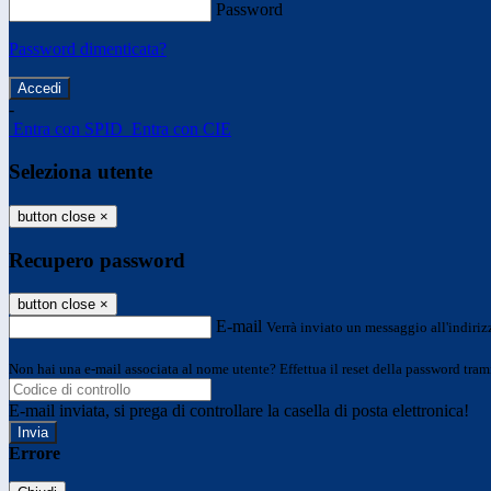
Password
Password dimenticata?
-
Entra con SPID
Entra con CIE
Seleziona utente
button close
×
Recupero password
button close
×
E-mail
Verrà inviato un messaggio all'indirizz
Non hai una e-mail associata al nome utente? Effettua il reset della password tram
E-mail inviata, si prega di controllare la casella di posta elettronica!
Errore