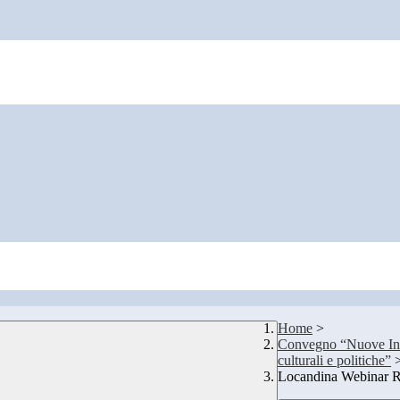
Home
>
Convegno “Nuove Indic
culturali e politiche”
Locandina Webinar Ri