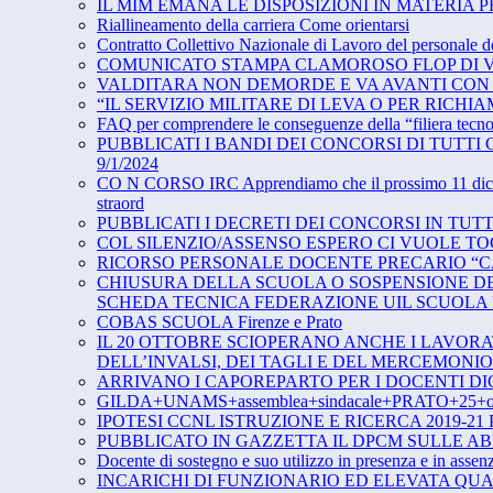
IL MIM EMANA LE DISPOSIZIONI IN MATERIA 
Riallineamento della carriera Come orientarsi
Contratto Collettivo Nazionale di Lavoro del personale d
COMUNICATO STAMPA CLAMOROSO FLOP DI 
VALDITARA NON DEMORDE E VA AVANTI CON
“IL SERVIZIO MILITARE DI LEVA O PER RICHIA
FAQ per comprendere le conseguenze della “filiera tecno
PUBBLICATI I BANDI DEI CONCORSI DI TUTTI 
9/1/2024
CO N CORSO IRC Apprendiamo che il prossimo 11 dicembre i
straord
PUBBLICATI I DECRETI DEI CONCORSI IN TUTT
COL SILENZIO/ASSENSO ESPERO CI VUOLE TO
RICORSO PERSONALE DOCENTE PRECARIO “C
CHIUSURA DELLA SCUOLA O SOSPENSIONE DE
SCHEDA TECNICA FEDERAZIONE UIL SCUOLA
COBAS SCUOLA Firenze e Prato
IL 20 OTTOBRE SCIOPERANO ANCHE I LAVOR
DELL’INVALSI, DEI TAGLI E DEL MERCEMONIO 
ARRIVANO I CAPOREPARTO PER I DOCENTI DI
GILDA+UNAMS+assemblea+sindacale+PRATO+25+ot
IPOTESI CCNL ISTRUZIONE E RICERCA 2019-2
PUBBLICATO IN GAZZETTA IL DPCM SULLE AB
Docente di sostegno e suo utilizzo in presenza e in assenz
INCARICHI DI FUNZIONARIO ED ELEVATA QUAL