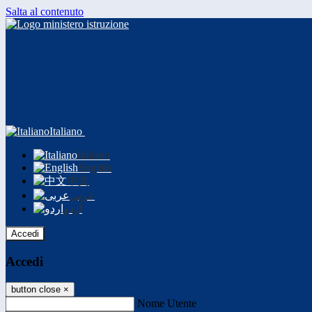
Salta al contenuto
Italiano
Italiano
English
中文
عربى
اردو
Accedi
Accedi
button close
×
Nome Utente