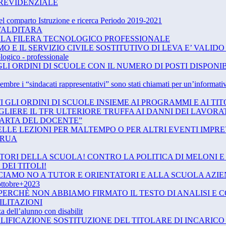
PREVIDENZIALE
el comparto Istruzione e ricerca Periodo 2019-2021
VALDITARA
 LA FILERA TECNOLOGICO PROFESSIONALE
MO E IL SERVIZIO CIVILE SOSTITUTIVO DI LEVA E’ VALIDO
logico - professionale
GLI ORDINI DI SCUOLE CON IL NUMERO DI POSTI DISPONIB
 “sindacati rappresentativi” sono stati chiamati per un’informativa ri
I GLI ORDINI DI SCUOLE INSIEME AI PROGRAMMI E AI TI
GLIERE IL TFR ULTERIORE TRUFFA AI DANNI DEI LAVOR
ARTA DEL DOCENTE”
LLE LEZIONI PER MALTEMPO O PER ALTRI EVENTI IMPR
 RUA
ATORI DELLA SCUOLA! CONTRO LA POLITICA DI MELONI 
DEI TITOLI!
CIAMO NO A TUTOR E ORIENTATORI E ALLA SCUOLA AZI
tobre+2023
1 PERCHÈ NON ABBIAMO FIRMATO IL TESTO DI ANALISI 
ILITAZIONI
a dell’alunno con disabilit
IFICAZIONE SOSTITUZIONE DEL TITOLARE DI INCARICO E.