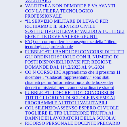
VALDITARA
VALDITARA NON DEMORDE E VA AVANTI
CON LA FILERA TECNOLOGICO
PROFESSIONALE
“IL SERVIZIO MILITARE DI LEVA O PER
RICHIAMO E IL SERVIZIO CIVILE
SOSTITUTIVO DI LEVA E’ VALIDO A TUTTI GLI
EFFETTI E DEVE VALERE 6 PUNTI
FAQ per comprendere le conseguenze della “filiera
tecnologico - professionale
PUBBLICATI I BANDI DEI CONCORSI DI TUTTI
GLI ORDINI DI SCUOLE CON IL NUMERO DI
POSTI DISPONIBILI DIVISI PER REGIONE
DOMANDE DAL 11/12/2023 AL 9/1/2024
CO N CORSO IRC Apprendiamo che il prossimo 11
dicembre i “sindacati rappresentativi” sono stati
chiamati per un’informativa riguardo le bozze dei
decreti ministeriali per i concorsi ordinari e straord
PUBBLICATI I DECRETI DEI CONCORSI IN
TUTTI GLI ORDINI DI SCUOLE INSIEME AI
PROGRAMMI E AI TITOLI VALUTABILI
COL SILENZIO/ASSENSO ESPERO CI VUOLE
TOGLIERE IL TFR ULTERIORE TRUFFA AI
DANNI DEI LAVORATORI DELLA SCUOLA!
RICORSO PERSONALE DOCENTE PRECARIO