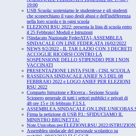
19:00
USB Scuola: sosteniamo le studentesse e gli studenti
che scoperchiano il vaso degli abusi e dell'indifferenza
nella loro scuola e in ogni scuola
ELEZIONI RSU 2022: presenta la lista di scuola entro
il 25 Febbraio! Moduli e Istruzioni
[Sindacato Nazionale FederATA]- ASSEMBLEA
SINDACALE ON LINE FEDER.ATA 16/02/2022
NEWS 9/2/2022 - IL TAR LAZIO CON 3 DECRETI
ACCOGLIE RICORSI CONTRO LA
SOSPENSIONE DELLO STIPENDIO PER I NON
VACCINATI
PRESENTAZIONE LISTA FSUR - CISL SCUOLA
RASSEGNA SINDACALE ANIEF N.5 DEL 08
FEBBRAIO 2022 e LOGO ANIEF PER ELEZIONI
RSU 2022
Comparto Istruzione e Ricerca - Sezione Scuola
Sciopero generale di tutti i settori pubblici e privati di
48 ore 15 e 16 febbraio F.I.S.I.
ASSEMBLEA.SINDACALE.ON.LINE.UNICOBAS.S
Firma la petizione di USB P.I.: SFIDUCIAMO IL
MINISTRO BRUNETTA!
Note.Unicobas.per.ELEZIONI.RSU.2022:ISTRUZIO
Assemblea sindacale del personale scolastico su