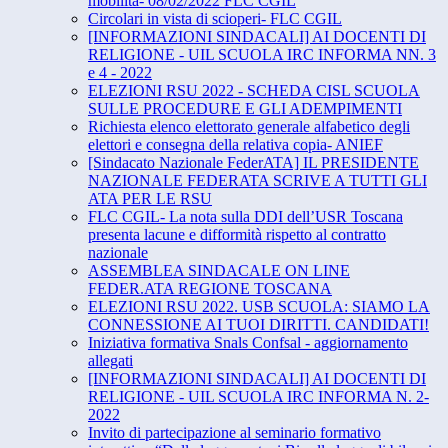
mobilità- 08/02/2022 FLC CGIL
Circolari in vista di scioperi- FLC CGIL
[INFORMAZIONI SINDACALI] AI DOCENTI DI
RELIGIONE - UIL SCUOLA IRC INFORMA NN. 3
e 4 - 2022
ELEZIONI RSU 2022 - SCHEDA CISL SCUOLA
SULLE PROCEDURE E GLI ADEMPIMENTI
Richiesta elenco elettorato generale alfabetico degli
elettori e consegna della relativa copia- ANIEF
[Sindacato Nazionale FederATA] IL PRESIDENTE
NAZIONALE FEDERATA SCRIVE A TUTTI GLI
ATA PER LE RSU
FLC CGIL- La nota sulla DDI dell’USR Toscana
presenta lacune e difformità rispetto al contratto
nazionale
ASSEMBLEA SINDACALE ON LINE
FEDER.ATA REGIONE TOSCANA
ELEZIONI RSU 2022. USB SCUOLA: SIAMO LA
CONNESSIONE AI TUOI DIRITTI. CANDIDATI!
Iniziativa formativa Snals Confsal - aggiornamento
allegati
[INFORMAZIONI SINDACALI] AI DOCENTI DI
RELIGIONE - UIL SCUOLA IRC INFORMA N. 2-
2022
Invito di partecipazione al seminario formativo