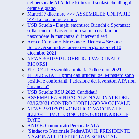
del personale ATA delle istituzioni scolastiche di ogni
ordine e grado
Martedì 7 dicembre >>> ASSEMBLEE UNITARIE
>>> Le locandine e i link
USB Scuola - Draghi smentisce Bianchi e Speranza:
sulla scuola il Governo non sa più cosa fare per
nascondere la mancanza di interventi seri
Area e Comparto Istruzione e Ricerca – Sezione
Scuola. Azioni di sciopero per la giornata del 10
dicembre 2021
NEWS 30/11/2021- OBBLIGO VACCINALE
RICORSI
FLC CGIL Assemblea unitaria 7 dicembre 2021
FEDER.ATA:” I primi dati ufficiali del Ministero sono
positivi e confortanti, l’adesione dei lavoratori ATA non
è mancata”
USB Scuola: RSU 2022 Candidati!
ASSEMBLEA SINDACALE NAZIONALE DEL
02/12/2021 CONTRO L'OBBLIGO VACCINALE
NEWS 25/11/2021 - OBBLIGO VACCINALE
ILLEGITTIMO - CONCORSO ORDINARIO LE
DATE
ANIEF- Comunicato Personale ATA
[Sindacato Nazionale FederATA] IL PRESIDENTE
NAZIONALE DI FEDERATA SCRIVE AL