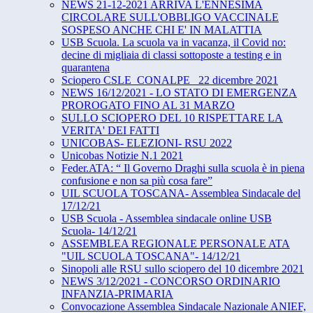
NEWS 21-12-2021 ARRIVA L'ENNESIMA
CIRCOLARE SULL'OBBLIGO VACCINALE
SOSPESO ANCHE CHI E' IN MALATTIA
USB Scuola. La scuola va in vacanza, il Covid no:
decine di migliaia di classi sottoposte a testing e in
quarantena
Sciopero CSLE_CONALPE_ 22 dicembre 2021
NEWS 16/12/2021 - LO STATO DI EMERGENZA
PROROGATO FINO AL 31 MARZO
SULLO SCIOPERO DEL 10 RISPETTARE LA
VERITA' DEI FATTI
UNICOBAS- ELEZIONI- RSU 2022
Unicobas Notizie N.1 2021
Feder.ATA: “ Il Governo Draghi sulla scuola è in piena
confusione e non sa più cosa fare”
UIL SCUOLA TOSCANA- Assemblea Sindacale del
17/12/21
USB Scuola - Assemblea sindacale online USB
Scuola- 14/12/21
ASSEMBLEA REGIONALE PERSONALE ATA
"UIL SCUOLA TOSCANA"- 14/12/21
Sinopoli alle RSU sullo sciopero del 10 dicembre 2021
NEWS 3/12/2021 - CONCORSO ORDINARIO
INFANZIA-PRIMARIA
Convocazione Assemblea Sindacale Nazionale ANIEF,