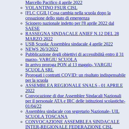
Marcello Pacifico 4 aprile 2022
VOLANTINO FSUR CISL
[FLC CGIL] Cosa cambia nella scuola dopo la
cessazione dello stato di emergenza
Sciopero nazionale indetto per l'8 aprile 2022 dal
SAESE
RASSEGNA SINDACALE ANIEF N.12 DEL 28
MARZO 2022
USB Scuola: Assemblea sindacale 4 aprile 2022
NEWS 26/3/2022
Pubblicazione degli obiettivi di accessibilità entro il 31
marzo- VARGIU SCUOLA
In arrivo proroga PON al 13 maggio- VARGIU
SCUOLA SRL
Prorogati i contratti COVID: un risultato indispensabile
per la scuola
ASSEMBLEA REGIONALE SNALS - 01 APRILE
2022
Convocazione di due Assemblee Sindacali Nazionali
per il personale ATA e IRC delle istituzioni scolastiche-
01/04/22
Assemblea sindacale con segretario Nazionale- UIL
SCUOLA TOSCANA
CONVOCAZIONE ASSEMBLEA SINDACALE
INTER-REGIONALE FEDERAZIONE CISL