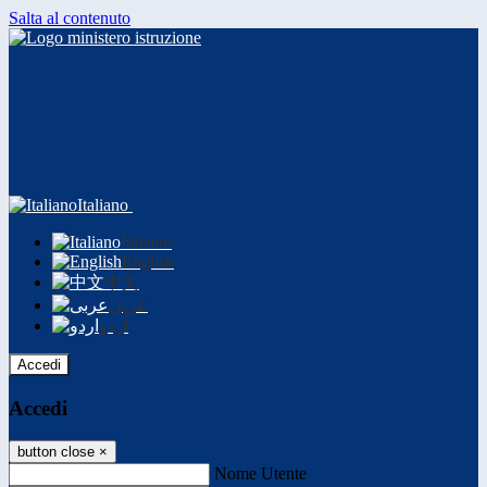
Salta al contenuto
Italiano
Italiano
English
中文
عربى
اردو
Accedi
Accedi
button close
×
Nome Utente