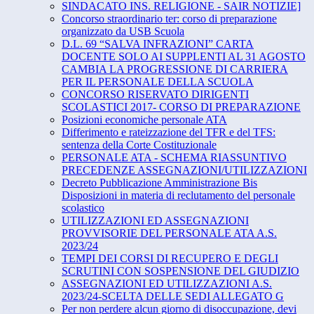
SINDACATO INS. RELIGIONE - SAIR NOTIZIE]
Concorso straordinario ter: corso di preparazione
organizzato da USB Scuola
D.L. 69 “SALVA INFRAZIONI” CARTA
DOCENTE SOLO AI SUPPLENTI AL 31 AGOSTO
CAMBIA LA PROGRESSIONE DI CARRIERA
PER IL PERSONALE DELLA SCUOLA
CONCORSO RISERVATO DIRIGENTI
SCOLASTICI 2017- CORSO DI PREPARAZIONE
Posizioni economiche personale ATA
Differimento e rateizzazione del TFR e del TFS:
sentenza della Corte Costituzionale
PERSONALE ATA - SCHEMA RIASSUNTIVO
PRECEDENZE ASSEGNAZIONI/UTILIZZAZIONI
Decreto Pubblicazione Amministrazione Bis
Disposizioni in materia di reclutamento del personale
scolastico
UTILIZZAZIONI ED ASSEGNAZIONI
PROVVISORIE DEL PERSONALE ATA A.S.
2023/24
TEMPI DEI CORSI DI RECUPERO E DEGLI
SCRUTINI CON SOSPENSIONE DEL GIUDIZIO
ASSEGNAZIONI ED UTILIZZAZIONI A.S.
2023/24-SCELTA DELLE SEDI ALLEGATO G
Per non perdere alcun giorno di disoccupazione, devi