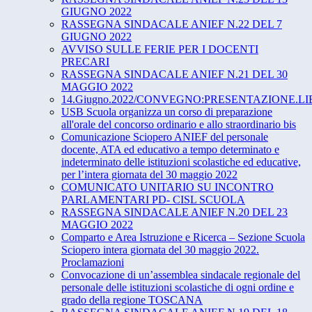
GIUGNO 2022
RASSEGNA SINDACALE ANIEF N.22 DEL 7
GIUGNO 2022
AVVISO SULLE FERIE PER I DOCENTI
PRECARI
RASSEGNA SINDACALE ANIEF N.21 DEL 30
MAGGIO 2022
14.Giugno.2022/CONVEGNO:PRESENTAZIONE.LIBRO"L’in
USB Scuola organizza un corso di preparazione
all'orale del concorso ordinario e allo straordinario bis
Comunicazione Sciopero ANIEF del personale
docente, ATA ed educativo a tempo determinato e
indeterminato delle istituzioni scolastiche ed educative,
per l’intera giornata del 30 maggio 2022
COMUNICATO UNITARIO SU INCONTRO
PARLAMENTARI PD- CISL SCUOLA
RASSEGNA SINDACALE ANIEF N.20 DEL 23
MAGGIO 2022
Comparto e Area Istruzione e Ricerca – Sezione Scuola
Sciopero intera giornata del 30 maggio 2022.
Proclamazioni
Convocazione di un’assemblea sindacale regionale del
personale delle istituzioni scolastiche di ogni ordine e
grado della regione TOSCANA