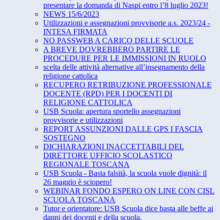
presentare la domanda di Naspi entro l’8 luglio 2023!
NEWS 15/6/2023
Utilizzazioni e assegnazioni provvisorie a.s. 2023/24 -
INTESA FIRMATA
NO PASSWEB A CARICO DELLE SCUOLE
A BREVE DOVREBBERO PARTIRE LE
PROCEDURE PER LE IMMISSIONI IN RUOLO
scelta delle attività alternative all’insegnamento della
religione cattolica
RECUPERO RETRIBUZIONE PROFESSIONALE
DOCENTE (RPD) PER I DOCENTI DI
RELIGIONE CATTOLICA
USB Scuola: apertura sportello assegnazioni
provvisorie e utilizzazioni
REPORT ASSUNZIONI DALLE GPS I FASCIA
SOSTEGNO
DICHIARAZIONI INACCETTABILI DEL
DIRETTORE UFFICIO SCOLASTICO
REGIONALE TOSCANA
USB Scuola - Basta falsità, la scuola vuole dignità: il
26 maggio è sciopero!
WEBINAR FONDO ESPERO ON LINE CON CISL
SCUOLA TOSCANA
Tutor e orientatore: USB Scuola dice basta alle beffe ai
danni dei docenti e della scuola.