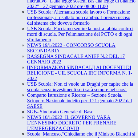
interattivo “​Dalla legge sosteni Bis alla legge di bilancio
2022" - 27 ​gennaio 2022​ ore ​08.00-11.00
USB Scuola: Alternanza scuola lavoro o Formazione
professionale, il risultato non cambia: Lorenzo ucciso
dal sistema che doveva formarlo
USB Scuola: Facciamo sentire la nostra rabbia contro i
morti di scuola. Per l'eliminazione del PCTO e di ogni
sfruttamento
NEWS 19/1/2022 - CONCORSO SCUOLA
SECONDARIA
RASSEGNA SINDACALE ANIEF N.2 DEL 17
GENNAIO 2022
[INFORMAZIONI SINDACALI] AI DOCENTI DI
RELIGIONE - UIL SCUOLA IRC INFORMA N. 1-
2022
USB Scuola: Non ci vuole un Draghi per capire che la
scuola senza investimenti seri sarà sempre nel caos!
Comparto Istruzione e Ricerca – Sezione Scuola.
Sciopero Nazionale indetto per il 21 gennaio 2022 dal
SAESE
SGB- Sindacato Generale di Base
NEWS 10/1/2022- IL GOVERNO VARA
L'ENNESIMO DECRETO PER FRENARE
L'EMERGENZA COVID
Scuola: Mancuso,“Chiediamo che il Ministro Bianchi si