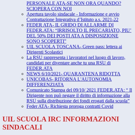
PERSONALE ATA-SE NON ORA QUANDO?
SCIOPERA CON NOI
Apertura tavolo sindacale - Informazione e avvio
Contrattazione Integrativa d’Istituto a.s. 2021-22
FEDER ATA- IL GRIDO DI ALLARME DI
FEDER.ATA: “IRRISOLTO IL PRECARIATO, PIU’
DEL 50% DEI POSTI ATA A DISPOSIZIONE
SONO SCOPERTI”
UIL SCUOLA TOSCANA- Green pass: lettera ai
Dirigenti Scolastici
La RSU rappresenta i lavoratori nel luogo di lavoro,
candidati per diventare anche tu una RSU di
FEDER.ATA
NEWS 6/10/2021- QUARANTENA RIDOTTA
UNICOBAS- RITORNA L'AUTONOMIA
DIFFERENZIATA
Comunicato Stampa del 09/10/ 2021 FEDER.ATA: “ Il
Dirigente non può negare il diritto di informazione alla
RSU sulla distribuzione dei fondi erogati dalla scuola”
Feder ATA- Richiesta proroga contratti Covid
UIL SCUOLA IRC INFORMAZIONI
SINDACALI