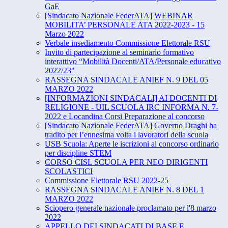
GaE
[Sindacato Nazionale FederATA] WEBINAR
MOBILITA’ PERSONALE ATA 2022-2023 - 15
Marzo 2022
Verbale insediamento Commissione Elettorale RSU
Invito di partecipazione al seminario formativo
interattivo “​Mobilità Docenti/ATA/Personale educativo
2022/23"
RASSEGNA SINDACALE ANIEF N. 9 DEL 05
MARZO 2022
[INFORMAZIONI SINDACALI] AI DOCENTI DI
RELIGIONE - UIL SCUOLA IRC INFORMA N. 7-
2022 e Locandina Corsi Preparazione al concorso
[Sindacato Nazionale FederATA] Governo Draghi ha
tradito per l’ennesima volta i lavoratori della scuola
USB Scuola: Aperte le iscrizioni al concorso ordinario
per discipline STEM
CORSO CISL SCUOLA PER NEO DIRIGENTI
SCOLASTICI
Commissione Elettorale RSU 2022-25
RASSEGNA SINDACALE ANIEF N. 8 DEL 1
MARZO 2022
Sciopero generale nazionale proclamato per l'8 marzo
2022
APPELLO DEI SINDACATI DI BASE E