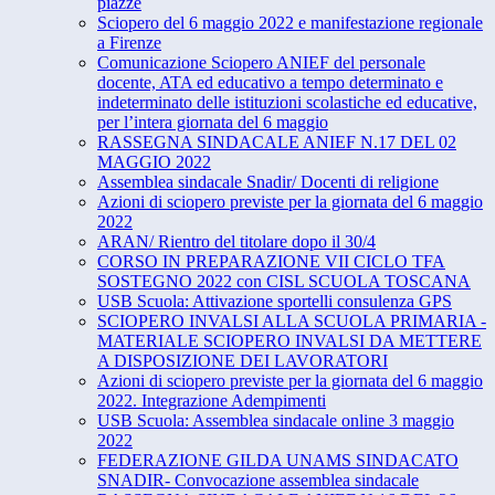
piazze
Sciopero del 6 maggio 2022 e manifestazione regionale
a Firenze
Comunicazione Sciopero ANIEF del personale
docente, ATA ed educativo a tempo determinato e
indeterminato delle istituzioni scolastiche ed educative,
per l’intera giornata del 6 maggio
RASSEGNA SINDACALE ANIEF N.17 DEL 02
MAGGIO 2022
Assemblea sindacale Snadir/ Docenti di religione
Azioni di sciopero previste per la giornata del 6 maggio
2022
ARAN/ Rientro del titolare dopo il 30/4
CORSO IN PREPARAZIONE VII CICLO TFA
SOSTEGNO 2022 con CISL SCUOLA TOSCANA
USB Scuola: Attivazione sportelli consulenza GPS
SCIOPERO INVALSI ALLA SCUOLA PRIMARIA -
MATERIALE SCIOPERO INVALSI DA METTERE
A DISPOSIZIONE DEI LAVORATORI
Azioni di sciopero previste per la giornata del 6 maggio
2022. Integrazione Adempimenti
USB Scuola: Assemblea sindacale online 3 maggio
2022
FEDERAZIONE GILDA UNAMS SINDACATO
SNADIR- Convocazione assemblea sindacale