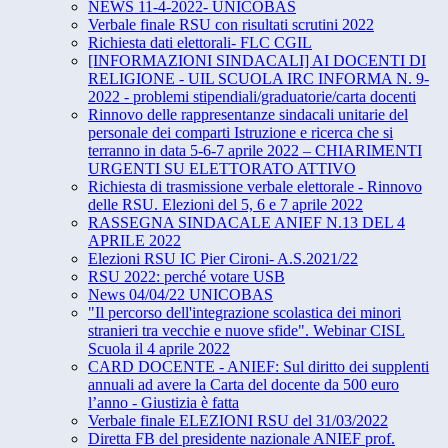
NEWS 11-4-2022- UNICOBAS
Verbale finale RSU con risultati scrutini 2022
Richiesta dati elettorali- FLC CGIL
[INFORMAZIONI SINDACALI] AI DOCENTI DI
RELIGIONE - UIL SCUOLA IRC INFORMA N. 9-
2022 - problemi stipendiali/graduatorie/carta docenti
Rinnovo delle rappresentanze sindacali unitarie del
personale dei comparti Istruzione e ricerca che si
terranno in data 5-6-7 aprile 2022 – CHIARIMENTI
URGENTI SU ELETTORATO ATTIVO
Richiesta di trasmissione verbale elettorale - Rinnovo
delle RSU. Elezioni del 5, 6 e 7 aprile 2022
RASSEGNA SINDACALE ANIEF N.13 DEL 4
APRILE 2022
Elezioni RSU IC Pier Cironi- A.S.2021/22
RSU 2022: perché votare USB
News 04/04/22 UNICOBAS
"Il percorso dell'integrazione scolastica dei minori
stranieri tra vecchie e nuove sfide". Webinar CISL
Scuola il 4 aprile 2022
CARD DOCENTE - ANIEF: Sul diritto dei supplenti
annuali ad avere la Carta del docente da 500 euro
l’anno - Giustizia è fatta
Verbale finale ELEZIONI RSU del 31/03/2022
Diretta FB del presidente nazionale ANIEF prof.