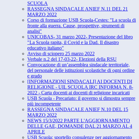
SCUOLA
RASSEGNA SINDACALE ANIEF N.11 DEL 21
MARZO 2022
Corso di formazione USB Scuola-Cestes: "La scuola di
fronte alla guerra. Cause, prospettive, strumenti di
analisi"
UNICOBAS- 31 marzo 2022- Presentazione del libro
"La Scuola rapita, il Covid e la Dad. Il disastro
educativo italiano"
Avviso di sciopero 25 marzo 2022
Verbale n.2 del 17-03-22- Elezioni della RSU
Convocazione di un’assemblea sindacale territoriale,
del personale delle istituzioni scolastiche di ogni ordine
e grado
[INFORMAZIONI SINDACALI] AI DOCENTI DI
RELIGIONE - UIL SCUOLA IRC INFORMA N. 8-
2022 - Carta docenti ai docenti di religione incaricati
USB Scuola - Precariato: il governo si dimostra sempre
più incompetente
RASSEGNA SINDACALE ANIEF N.10 DEL 15
MARZO 2022
NEWS 15/3/2022 PARTE L'AGGIORNAMENTO
DELLE GAE, DOMANDE DAL 21 MARZO AL 4
APRILE
USB Scuola: sportello consulenze per aggiornamento