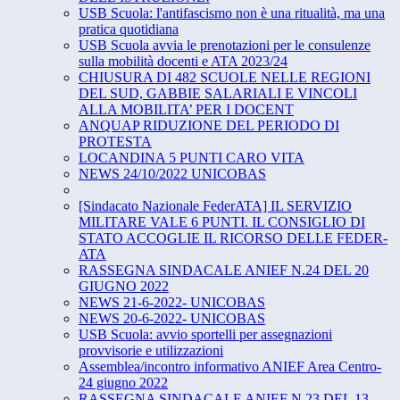
USB Scuola: l'antifascismo non è una ritualità, ma una
pratica quotidiana
USB Scuola avvia le prenotazioni per le consulenze
sulla mobilità docenti e ATA 2023/24
CHIUSURA DI 482 SCUOLE NELLE REGIONI
DEL SUD, GABBIE SALARIALI E VINCOLI
ALLA MOBILITA’ PER I DOCENT
ANQUAP RIDUZIONE DEL PERIODO DI
PROTESTA
LOCANDINA 5 PUNTI CARO VITA
NEWS 24/10/2022 UNICOBAS
[Sindacato Nazionale FederATA] IL SERVIZIO
MILITARE VALE 6 PUNTI. IL CONSIGLIO DI
STATO ACCOGLIE IL RICORSO DELLE FEDER-
ATA
RASSEGNA SINDACALE ANIEF N.24 DEL 20
GIUGNO 2022
NEWS 21-6-2022- UNICOBAS
NEWS 20-6-2022- UNICOBAS
USB Scuola: avvio sportelli per assegnazioni
provvisorie e utilizzazioni
Assemblea/incontro informativo ANIEF Area Centro-
24 giugno 2022
RASSEGNA SINDACALE ANIEF N.23 DEL 13