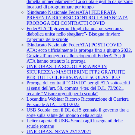
dimetta immediatamente” La scuola è gestita da persone
incapaci di programmare per tempo
[Sindacato Nazionale FederATA] FEDERATA
PRESENTA RICORSO CONTRO LA MANCATA
PROROGA DEI CONTRATTI COVID
FederATA “Il governo Draghi ha una perseveranza
diabolica unica nello sbagliare”- Bisogna rinviare
l’apertura delle scuole
[Sindacato Nazionale FederATA] POSTI COVID
ATA: ecco ufficialmente la proroga fino a giugno 2022.
Grazie all’impegno e allo sciopero di FederATA, gli
ATA hanno ottenuto la proroga
UNICOBAS- LA SCUOLA RIAPRA IN
SICUREZZA: MASCHERINE FFP2 GRATUITE
PER TUTTO IL PERSONALE SCOLASTICO
Proroga dei contratti “COVID” per gli ATA sottoscritti
ai sensi dell’art. 58, comma 4-ter, del D.L. 73/2021,
recante “Misure urgenti per la scuola”
Locandina Webinar Ricorso Ricostruzione di Carriera
Personale ATA- 12/01/2022
USB Scuola: con il DL del 5 gennaio il governo tira a
sorte sulla salute del mondo della scuola
Lettera aperta di USB- Scuola agli insegnanti delle
scuole romane
UNICOBAS- NEWS 23/12/2021