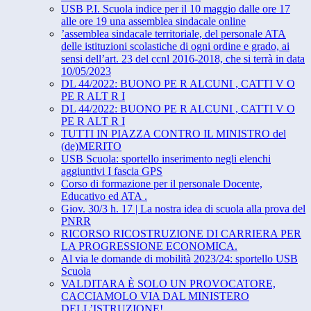
USB P.I. Scuola indice per il 10 maggio dalle ore 17
alle ore 19 una assemblea sindacale online
’assemblea sindacale territoriale, del personale ATA
delle istituzioni scolastiche di ogni ordine e grado, ai
sensi dell’art. 23 del ccnl 2016-2018, che si terrà in data
10/05/2023
DL 44/2022: BUONO PE R ALCUNI , CATTI V O
PE R ALT R I
DL 44/2022: BUONO PE R ALCUNI , CATTI V O
PE R ALT R I
TUTTI IN PIAZZA CONTRO IL MINISTRO del
(de)MERITO
USB Scuola: sportello inserimento negli elenchi
aggiuntivi I fascia GPS
Corso di formazione per il personale Docente,
Educativo ed ATA .
Giov. 30/3 h. 17 | La nostra idea di scuola alla prova del
PNRR
RICORSO RICOSTRUZIONE DI CARRIERA PER
LA PROGRESSIONE ECONOMICA.
Al via le domande di mobilità 2023/24: sportello USB
Scuola
VALDITARA È SOLO UN PROVOCATORE,
CACCIAMOLO VIA DAL MINISTERO
DELL’ISTRUZIONE!