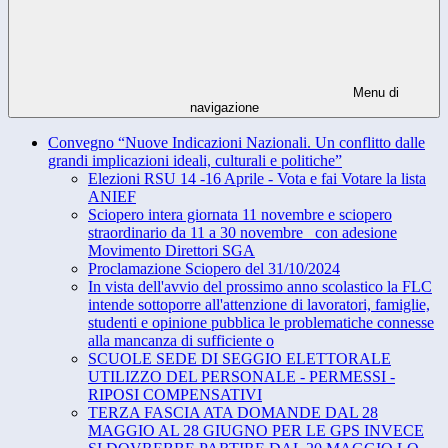
Menu di
navigazione
Convegno “Nuove Indicazioni Nazionali. Un conflitto dalle
grandi implicazioni ideali, culturali e politiche”
Elezioni RSU 14 -16 Aprile - Vota e fai Votare la lista
ANIEF
Sciopero intera giornata 11 novembre e sciopero
straordinario da 11 a 30 novembre_ con adesione
Movimento Direttori SGA
Proclamazione Sciopero del 31/10/2024
In vista dell'avvio del prossimo anno scolastico la FLC
intende sottoporre all'attenzione di lavoratori, famiglie,
studenti e opinione pubblica le problematiche connesse
alla mancanza di sufficiente o
SCUOLE SEDE DI SEGGIO ELETTORALE
UTILIZZO DEL PERSONALE - PERMESSI -
RIPOSI COMPENSATIVI
TERZA FASCIA ATA DOMANDE DAL 28
MAGGIO AL 28 GIUGNO PER LE GPS INVECE