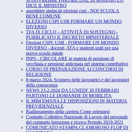
SI DOVREBBE PARTIRE DAL 20 MAGGIO LO
DICE IL MINISTRO
assemblee sindacali elezioni cspi - NOI SCUOLA
BENE COMUNE
ELEZIONI CSPI USB FORMARE UN MONDO
DIVERSO
TFA IX CICLO – ATTIVITÀ DI SOSTEGNO -
PUBBLICATO IL DECRETO MINISTERIALE
Elezioni CSPI: USB - FORMARE UN MONDO
DIVERSO - docenti, ATA e studenti uniti per una
nuova scuola statale
INPS - CIRCOLARE in materia di pensione di
vecchiaia e pensione anticipata nel sistema contributivo
CORSO DI PREPARAZIONE AI CONCORSI DI
RELIGIONE
8 marzo 2024. Sciopero delle lavoratrici e dei lavoratori
della conoscenza
NEWS 23-2-2024 DA LUNEDI' 26 FEBBRAIO
PARTONO LE DOMANDE DI MOBILITA
IL MIM EMANA LE DISPOSIZIONI IN MATERIA
PREVIDENZIALE
Riallineamento della carriera Come orientarsi
Contratto Collettivo Nazionale di Lavoro del personale
del comparto Istruzione e ricerca Periodo 2019-2021
COMUNICATO STAMPA CLAMOROSO FLOP DI