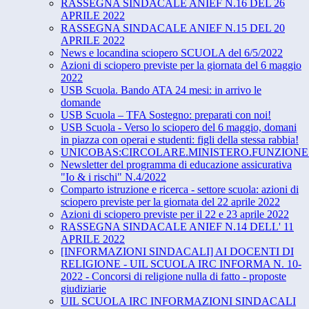
RASSEGNA SINDACALE ANIEF N.16 DEL 26
APRILE 2022
RASSEGNA SINDACALE ANIEF N.15 DEL 20
APRILE 2022
News e locandina sciopero SCUOLA del 6/5/2022
Azioni di sciopero previste per la giornata del 6 maggio
2022
USB Scuola. Bando ATA 24 mesi: in arrivo le
domande
USB Scuola – TFA Sostegno: preparati con noi!
USB Scuola - Verso lo sciopero del 6 maggio, domani
in piazza con operai e studenti: figli della stessa rabbia!
UNICOBAS:CIRCOLARE.MINISTERO.FUNZIONE.
Newsletter del programma di educazione assicurativa
"Io & i rischi" N.4/2022
Comparto istruzione e ricerca - settore scuola: azioni di
sciopero previste per la giornata del 22 aprile 2022
Azioni di sciopero previste per il 22 e 23 aprile 2022
RASSEGNA SINDACALE ANIEF N.14 DELL' 11
APRILE 2022
[INFORMAZIONI SINDACALI] AI DOCENTI DI
RELIGIONE - UIL SCUOLA IRC INFORMA N. 10-
2022 - Concorsi di religione nulla di fatto - proposte
giudiziarie
UIL SCUOLA IRC INFORMAZIONI SINDACALI