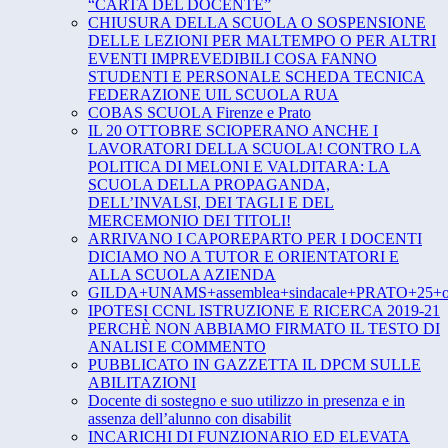
“CARTA DEL DOCENTE”
CHIUSURA DELLA SCUOLA O SOSPENSIONE
DELLE LEZIONI PER MALTEMPO O PER ALTRI
EVENTI IMPREVEDIBILI COSA FANNO
STUDENTI E PERSONALE SCHEDA TECNICA
FEDERAZIONE UIL SCUOLA RUA
COBAS SCUOLA Firenze e Prato
IL 20 OTTOBRE SCIOPERANO ANCHE I
LAVORATORI DELLA SCUOLA! CONTRO LA
POLITICA DI MELONI E VALDITARA: LA
SCUOLA DELLA PROPAGANDA,
DELL’INVALSI, DEI TAGLI E DEL
MERCEMONIO DEI TITOLI!
ARRIVANO I CAPOREPARTO PER I DOCENTI
DICIAMO NO A TUTOR E ORIENTATORI E
ALLA SCUOLA AZIENDA
GILDA+UNAMS+assemblea+sindacale+PRATO+25+ot
IPOTESI CCNL ISTRUZIONE E RICERCA 2019-21
PERCHÈ NON ABBIAMO FIRMATO IL TESTO DI
ANALISI E COMMENTO
PUBBLICATO IN GAZZETTA IL DPCM SULLE
ABILITAZIONI
Docente di sostegno e suo utilizzo in presenza e in
assenza dell’alunno con disabilit
INCARICHI DI FUNZIONARIO ED ELEVATA