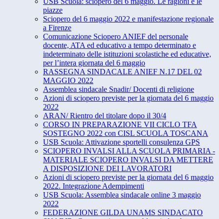
USB Scuola: sciopero del 6 maggio. Le ragioni e le
piazze
Sciopero del 6 maggio 2022 e manifestazione regionale
a Firenze
Comunicazione Sciopero ANIEF del personale
docente, ATA ed educativo a tempo determinato e
indeterminato delle istituzioni scolastiche ed educative,
per l’intera giornata del 6 maggio
RASSEGNA SINDACALE ANIEF N.17 DEL 02
MAGGIO 2022
Assemblea sindacale Snadir/ Docenti di religione
Azioni di sciopero previste per la giornata del 6 maggio
2022
ARAN/ Rientro del titolare dopo il 30/4
CORSO IN PREPARAZIONE VII CICLO TFA
SOSTEGNO 2022 con CISL SCUOLA TOSCANA
USB Scuola: Attivazione sportelli consulenza GPS
SCIOPERO INVALSI ALLA SCUOLA PRIMARIA -
MATERIALE SCIOPERO INVALSI DA METTERE
A DISPOSIZIONE DEI LAVORATORI
Azioni di sciopero previste per la giornata del 6 maggio
2022. Integrazione Adempimenti
USB Scuola: Assemblea sindacale online 3 maggio
2022
FEDERAZIONE GILDA UNAMS SINDACATO