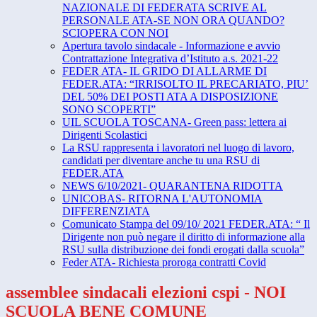
NAZIONALE DI FEDERATA SCRIVE AL
PERSONALE ATA-SE NON ORA QUANDO?
SCIOPERA CON NOI
Apertura tavolo sindacale - Informazione e avvio
Contrattazione Integrativa d’Istituto a.s. 2021-22
FEDER ATA- IL GRIDO DI ALLARME DI
FEDER.ATA: “IRRISOLTO IL PRECARIATO, PIU’
DEL 50% DEI POSTI ATA A DISPOSIZIONE
SONO SCOPERTI”
UIL SCUOLA TOSCANA- Green pass: lettera ai
Dirigenti Scolastici
La RSU rappresenta i lavoratori nel luogo di lavoro,
candidati per diventare anche tu una RSU di
FEDER.ATA
NEWS 6/10/2021- QUARANTENA RIDOTTA
UNICOBAS- RITORNA L'AUTONOMIA
DIFFERENZIATA
Comunicato Stampa del 09/10/ 2021 FEDER.ATA: “ Il
Dirigente non può negare il diritto di informazione alla
RSU sulla distribuzione dei fondi erogati dalla scuola”
Feder ATA- Richiesta proroga contratti Covid
assemblee sindacali elezioni cspi - NOI
SCUOLA BENE COMUNE