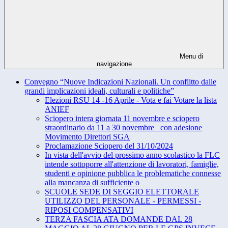
Menu di
navigazione
Convegno “Nuove Indicazioni Nazionali. Un conflitto dalle
grandi implicazioni ideali, culturali e politiche”
Elezioni RSU 14 -16 Aprile - Vota e fai Votare la lista
ANIEF
Sciopero intera giornata 11 novembre e sciopero
straordinario da 11 a 30 novembre_ con adesione
Movimento Direttori SGA
Proclamazione Sciopero del 31/10/2024
In vista dell'avvio del prossimo anno scolastico la FLC
intende sottoporre all'attenzione di lavoratori, famiglie,
studenti e opinione pubblica le problematiche connesse
alla mancanza di sufficiente o
SCUOLE SEDE DI SEGGIO ELETTORALE
UTILIZZO DEL PERSONALE - PERMESSI -
RIPOSI COMPENSATIVI
TERZA FASCIA ATA DOMANDE DAL 28