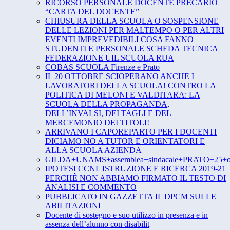
RICORSO PERSONALE DOCENTE PRECARIO
“CARTA DEL DOCENTE”
CHIUSURA DELLA SCUOLA O SOSPENSIONE
DELLE LEZIONI PER MALTEMPO O PER ALTRI
EVENTI IMPREVEDIBILI COSA FANNO
STUDENTI E PERSONALE SCHEDA TECNICA
FEDERAZIONE UIL SCUOLA RUA
COBAS SCUOLA Firenze e Prato
IL 20 OTTOBRE SCIOPERANO ANCHE I
LAVORATORI DELLA SCUOLA! CONTRO LA
POLITICA DI MELONI E VALDITARA: LA
SCUOLA DELLA PROPAGANDA,
DELL’INVALSI, DEI TAGLI E DEL
MERCEMONIO DEI TITOLI!
ARRIVANO I CAPOREPARTO PER I DOCENTI
DICIAMO NO A TUTOR E ORIENTATORI E
ALLA SCUOLA AZIENDA
GILDA+UNAMS+assemblea+sindacale+PRATO+25+ot
IPOTESI CCNL ISTRUZIONE E RICERCA 2019-21
PERCHÈ NON ABBIAMO FIRMATO IL TESTO DI
ANALISI E COMMENTO
PUBBLICATO IN GAZZETTA IL DPCM SULLE
ABILITAZIONI
Docente di sostegno e suo utilizzo in presenza e in
assenza dell’alunno con disabilit