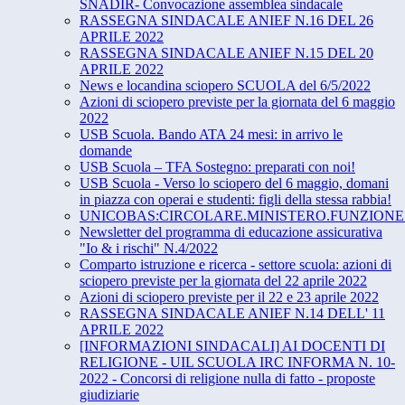
SNADIR- Convocazione assemblea sindacale
RASSEGNA SINDACALE ANIEF N.16 DEL 26
APRILE 2022
RASSEGNA SINDACALE ANIEF N.15 DEL 20
APRILE 2022
News e locandina sciopero SCUOLA del 6/5/2022
Azioni di sciopero previste per la giornata del 6 maggio
2022
USB Scuola. Bando ATA 24 mesi: in arrivo le
domande
USB Scuola – TFA Sostegno: preparati con noi!
USB Scuola - Verso lo sciopero del 6 maggio, domani
in piazza con operai e studenti: figli della stessa rabbia!
UNICOBAS:CIRCOLARE.MINISTERO.FUNZIONE.
Newsletter del programma di educazione assicurativa
"Io & i rischi" N.4/2022
Comparto istruzione e ricerca - settore scuola: azioni di
sciopero previste per la giornata del 22 aprile 2022
Azioni di sciopero previste per il 22 e 23 aprile 2022
RASSEGNA SINDACALE ANIEF N.14 DELL' 11
APRILE 2022
[INFORMAZIONI SINDACALI] AI DOCENTI DI
RELIGIONE - UIL SCUOLA IRC INFORMA N. 10-
2022 - Concorsi di religione nulla di fatto - proposte
giudiziarie