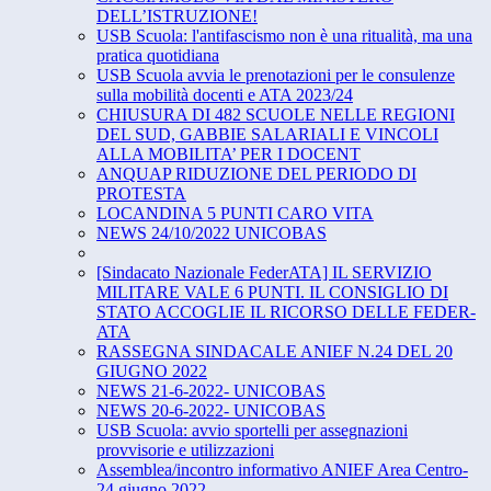
DELL’ISTRUZIONE!
USB Scuola: l'antifascismo non è una ritualità, ma una
pratica quotidiana
USB Scuola avvia le prenotazioni per le consulenze
sulla mobilità docenti e ATA 2023/24
CHIUSURA DI 482 SCUOLE NELLE REGIONI
DEL SUD, GABBIE SALARIALI E VINCOLI
ALLA MOBILITA’ PER I DOCENT
ANQUAP RIDUZIONE DEL PERIODO DI
PROTESTA
LOCANDINA 5 PUNTI CARO VITA
NEWS 24/10/2022 UNICOBAS
[Sindacato Nazionale FederATA] IL SERVIZIO
MILITARE VALE 6 PUNTI. IL CONSIGLIO DI
STATO ACCOGLIE IL RICORSO DELLE FEDER-
ATA
RASSEGNA SINDACALE ANIEF N.24 DEL 20
GIUGNO 2022
NEWS 21-6-2022- UNICOBAS
NEWS 20-6-2022- UNICOBAS
USB Scuola: avvio sportelli per assegnazioni
provvisorie e utilizzazioni
Assemblea/incontro informativo ANIEF Area Centro-
24 giugno 2022