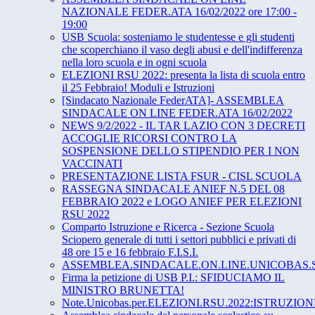
NAZIONALE FEDER.ATA 16/02/2022 ore 17:00 -
19:00
USB Scuola: sosteniamo le studentesse e gli studenti
che scoperchiano il vaso degli abusi e dell'indifferenza
nella loro scuola e in ogni scuola
ELEZIONI RSU 2022: presenta la lista di scuola entro
il 25 Febbraio! Moduli e Istruzioni
[Sindacato Nazionale FederATA]- ASSEMBLEA
SINDACALE ON LINE FEDER.ATA 16/02/2022
NEWS 9/2/2022 - IL TAR LAZIO CON 3 DECRETI
ACCOGLIE RICORSI CONTRO LA
SOSPENSIONE DELLO STIPENDIO PER I NON
VACCINATI
PRESENTAZIONE LISTA FSUR - CISL SCUOLA
RASSEGNA SINDACALE ANIEF N.5 DEL 08
FEBBRAIO 2022 e LOGO ANIEF PER ELEZIONI
RSU 2022
Comparto Istruzione e Ricerca - Sezione Scuola
Sciopero generale di tutti i settori pubblici e privati di
48 ore 15 e 16 febbraio F.I.S.I.
ASSEMBLEA.SINDACALE.ON.LINE.UNICOBAS.S
Firma la petizione di USB P.I.: SFIDUCIAMO IL
MINISTRO BRUNETTA!
Note.Unicobas.per.ELEZIONI.RSU.2022:ISTRUZIO