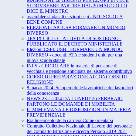
MAGGIO AL 28 GIUGNO PER LE GPS INVECE
SI DOVREBBE PARTIRE DAL 20 MAGGIO LO
DICE IL MINISTRO
assemblee sindacali elezioni cspi - NOI SCUOLA
BENE COMUNE
ELEZIONI CSPI USB FORMARE UN MONDO
DIVERSO
TFA IX CICLO – ATTIVITÀ DI SOSTEGNO -
PUBBLICATO IL DECRETO MINISTERIALE
Elezioni CSPI: USB - FORMARE UN MONDO
DIVERSO - docenti, ATA e studenti uniti per una
nuova scuola statale
INPS - CIRCOLARE in materia di pensione di
vecchiaia e pensione anticipata nel sistema contributivo
CORSO DI PREPARAZIONE AI CONCORSI DI
RELIGIONE
8 marzo 2024. Sciopero delle lavoratrici e dei lavoratori
della conoscenza
NEWS 23-2-2024 DA LUNEDI' 26 FEBBRAIO
PARTONO LE DOMANDE DI MOBILITA
IL MIM EMANA LE DISPOSIZIONI IN MATERIA
PREVIDENZIALE
Riallineamento della carriera Come orientarsi
Contratto Collettivo Nazionale di Lavoro del personale
del comparto Istruzione e ricerca Periodo 2019-2021