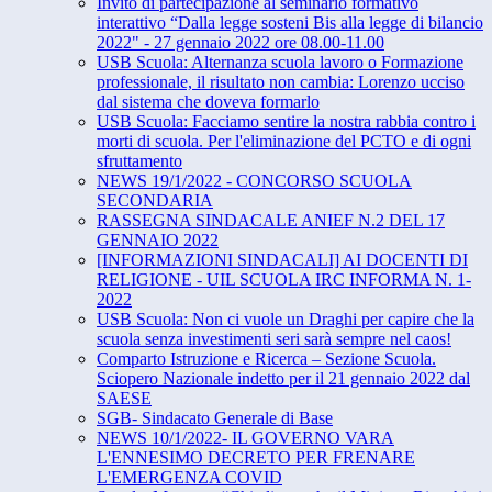
Invito di partecipazione al seminario formativo
interattivo “​Dalla legge sosteni Bis alla legge di bilancio
2022" - 27 ​gennaio 2022​ ore ​08.00-11.00
USB Scuola: Alternanza scuola lavoro o Formazione
professionale, il risultato non cambia: Lorenzo ucciso
dal sistema che doveva formarlo
USB Scuola: Facciamo sentire la nostra rabbia contro i
morti di scuola. Per l'eliminazione del PCTO e di ogni
sfruttamento
NEWS 19/1/2022 - CONCORSO SCUOLA
SECONDARIA
RASSEGNA SINDACALE ANIEF N.2 DEL 17
GENNAIO 2022
[INFORMAZIONI SINDACALI] AI DOCENTI DI
RELIGIONE - UIL SCUOLA IRC INFORMA N. 1-
2022
USB Scuola: Non ci vuole un Draghi per capire che la
scuola senza investimenti seri sarà sempre nel caos!
Comparto Istruzione e Ricerca – Sezione Scuola.
Sciopero Nazionale indetto per il 21 gennaio 2022 dal
SAESE
SGB- Sindacato Generale di Base
NEWS 10/1/2022- IL GOVERNO VARA
L'ENNESIMO DECRETO PER FRENARE
L'EMERGENZA COVID