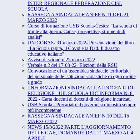
INTER-REGIONALE FEDERAZIONE CISL
SCUOLA
RASSEGNA SINDACALE ANIEF N.11 DEL 21
MARZO 2022
Corso di formazione USB Scuola-Cestes: "La scuola di
fronte alla guerra. Cause, prospettive, strumenti di
analisi"
UNICOBAS- 31 marzo 2022- Presentazione del libro
"La Scuola rapita, il Covid e la Dad. Il disastro
educativo italiano"
Avviso di sciopero 25 marzo 2022
Verbale n.2 del 17-03-22- Elezioni della RSU
Convocazione di un’assemblea sindacale territoriale,
del personale delle istituzioni scolastiche di ogni ordine
e grado
[INFORMAZIONI SINDACALI] AI DOCENTI DI
RELIGIONE - UIL SCUOLA IRC INFORMA N. 8-
2022 - Carta docenti ai docenti di religione incaricati
USB Scuola - Precariato: il governo si dimostra sempre
più incompetente
RASSEGNA SINDACALE ANIEF N.10 DEL 15
MARZO 2022
NEWS 15/3/2022 PARTE L'AGGIORNAMENTO
DELLE GAE, DOMANDE DAL 21 MARZO AL 4
APRILE