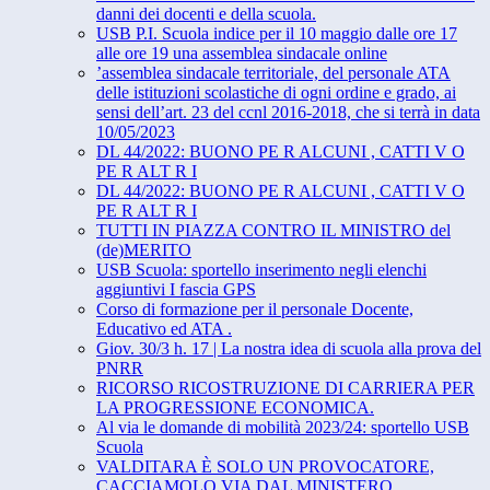
danni dei docenti e della scuola.
USB P.I. Scuola indice per il 10 maggio dalle ore 17
alle ore 19 una assemblea sindacale online
’assemblea sindacale territoriale, del personale ATA
delle istituzioni scolastiche di ogni ordine e grado, ai
sensi dell’art. 23 del ccnl 2016-2018, che si terrà in data
10/05/2023
DL 44/2022: BUONO PE R ALCUNI , CATTI V O
PE R ALT R I
DL 44/2022: BUONO PE R ALCUNI , CATTI V O
PE R ALT R I
TUTTI IN PIAZZA CONTRO IL MINISTRO del
(de)MERITO
USB Scuola: sportello inserimento negli elenchi
aggiuntivi I fascia GPS
Corso di formazione per il personale Docente,
Educativo ed ATA .
Giov. 30/3 h. 17 | La nostra idea di scuola alla prova del
PNRR
RICORSO RICOSTRUZIONE DI CARRIERA PER
LA PROGRESSIONE ECONOMICA.
Al via le domande di mobilità 2023/24: sportello USB
Scuola
VALDITARA È SOLO UN PROVOCATORE,
CACCIAMOLO VIA DAL MINISTERO