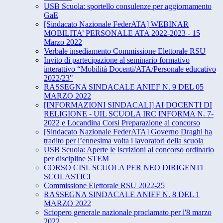
USB Scuola: sportello consulenze per aggiornamento
GaE
[Sindacato Nazionale FederATA] WEBINAR
MOBILITA’ PERSONALE ATA 2022-2023 - 15
Marzo 2022
Verbale insediamento Commissione Elettorale RSU
Invito di partecipazione al seminario formativo
interattivo “​Mobilità Docenti/ATA/Personale educativo
2022/23"
RASSEGNA SINDACALE ANIEF N. 9 DEL 05
MARZO 2022
[INFORMAZIONI SINDACALI] AI DOCENTI DI
RELIGIONE - UIL SCUOLA IRC INFORMA N. 7-
2022 e Locandina Corsi Preparazione al concorso
[Sindacato Nazionale FederATA] Governo Draghi ha
tradito per l’ennesima volta i lavoratori della scuola
USB Scuola: Aperte le iscrizioni al concorso ordinario
per discipline STEM
CORSO CISL SCUOLA PER NEO DIRIGENTI
SCOLASTICI
Commissione Elettorale RSU 2022-25
RASSEGNA SINDACALE ANIEF N. 8 DEL 1
MARZO 2022
Sciopero generale nazionale proclamato per l'8 marzo
2022