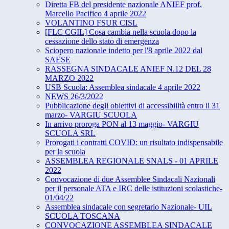
Diretta FB del presidente nazionale ANIEF prof.
Marcello Pacifico 4 aprile 2022
VOLANTINO FSUR CISL
[FLC CGIL] Cosa cambia nella scuola dopo la
cessazione dello stato di emergenza
Sciopero nazionale indetto per l'8 aprile 2022 dal
SAESE
RASSEGNA SINDACALE ANIEF N.12 DEL 28
MARZO 2022
USB Scuola: Assemblea sindacale 4 aprile 2022
NEWS 26/3/2022
Pubblicazione degli obiettivi di accessibilità entro il 31
marzo- VARGIU SCUOLA
In arrivo proroga PON al 13 maggio- VARGIU
SCUOLA SRL
Prorogati i contratti COVID: un risultato indispensabile
per la scuola
ASSEMBLEA REGIONALE SNALS - 01 APRILE
2022
Convocazione di due Assemblee Sindacali Nazionali
per il personale ATA e IRC delle istituzioni scolastiche-
01/04/22
Assemblea sindacale con segretario Nazionale- UIL
SCUOLA TOSCANA
CONVOCAZIONE ASSEMBLEA SINDACALE