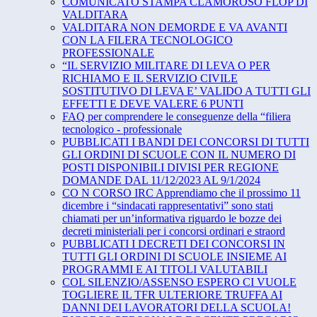
COMUNICATO STAMPA CLAMOROSO FLOP DI
VALDITARA
VALDITARA NON DEMORDE E VA AVANTI
CON LA FILERA TECNOLOGICO
PROFESSIONALE
“IL SERVIZIO MILITARE DI LEVA O PER
RICHIAMO E IL SERVIZIO CIVILE
SOSTITUTIVO DI LEVA E’ VALIDO A TUTTI GLI
EFFETTI E DEVE VALERE 6 PUNTI
FAQ per comprendere le conseguenze della “filiera
tecnologico - professionale
PUBBLICATI I BANDI DEI CONCORSI DI TUTTI
GLI ORDINI DI SCUOLE CON IL NUMERO DI
POSTI DISPONIBILI DIVISI PER REGIONE
DOMANDE DAL 11/12/2023 AL 9/1/2024
CO N CORSO IRC Apprendiamo che il prossimo 11
dicembre i “sindacati rappresentativi” sono stati
chiamati per un’informativa riguardo le bozze dei
decreti ministeriali per i concorsi ordinari e straord
PUBBLICATI I DECRETI DEI CONCORSI IN
TUTTI GLI ORDINI DI SCUOLE INSIEME AI
PROGRAMMI E AI TITOLI VALUTABILI
COL SILENZIO/ASSENSO ESPERO CI VUOLE
TOGLIERE IL TFR ULTERIORE TRUFFA AI
DANNI DEI LAVORATORI DELLA SCUOLA!