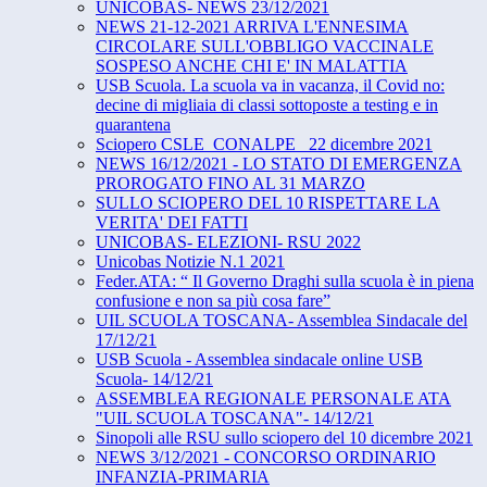
UNICOBAS- NEWS 23/12/2021
NEWS 21-12-2021 ARRIVA L'ENNESIMA
CIRCOLARE SULL'OBBLIGO VACCINALE
SOSPESO ANCHE CHI E' IN MALATTIA
USB Scuola. La scuola va in vacanza, il Covid no:
decine di migliaia di classi sottoposte a testing e in
quarantena
Sciopero CSLE_CONALPE_ 22 dicembre 2021
NEWS 16/12/2021 - LO STATO DI EMERGENZA
PROROGATO FINO AL 31 MARZO
SULLO SCIOPERO DEL 10 RISPETTARE LA
VERITA' DEI FATTI
UNICOBAS- ELEZIONI- RSU 2022
Unicobas Notizie N.1 2021
Feder.ATA: “ Il Governo Draghi sulla scuola è in piena
confusione e non sa più cosa fare”
UIL SCUOLA TOSCANA- Assemblea Sindacale del
17/12/21
USB Scuola - Assemblea sindacale online USB
Scuola- 14/12/21
ASSEMBLEA REGIONALE PERSONALE ATA
"UIL SCUOLA TOSCANA"- 14/12/21
Sinopoli alle RSU sullo sciopero del 10 dicembre 2021
NEWS 3/12/2021 - CONCORSO ORDINARIO
INFANZIA-PRIMARIA