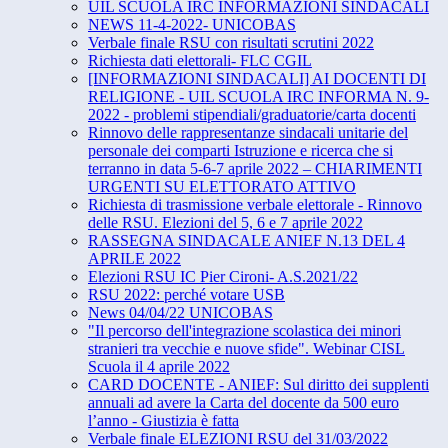
UIL SCUOLA IRC INFORMAZIONI SINDACALI
NEWS 11-4-2022- UNICOBAS
Verbale finale RSU con risultati scrutini 2022
Richiesta dati elettorali- FLC CGIL
[INFORMAZIONI SINDACALI] AI DOCENTI DI
RELIGIONE - UIL SCUOLA IRC INFORMA N. 9-
2022 - problemi stipendiali/graduatorie/carta docenti
Rinnovo delle rappresentanze sindacali unitarie del
personale dei comparti Istruzione e ricerca che si
terranno in data 5-6-7 aprile 2022 – CHIARIMENTI
URGENTI SU ELETTORATO ATTIVO
Richiesta di trasmissione verbale elettorale - Rinnovo
delle RSU. Elezioni del 5, 6 e 7 aprile 2022
RASSEGNA SINDACALE ANIEF N.13 DEL 4
APRILE 2022
Elezioni RSU IC Pier Cironi- A.S.2021/22
RSU 2022: perché votare USB
News 04/04/22 UNICOBAS
"Il percorso dell'integrazione scolastica dei minori
stranieri tra vecchie e nuove sfide". Webinar CISL
Scuola il 4 aprile 2022
CARD DOCENTE - ANIEF: Sul diritto dei supplenti
annuali ad avere la Carta del docente da 500 euro
l’anno - Giustizia è fatta
Verbale finale ELEZIONI RSU del 31/03/2022