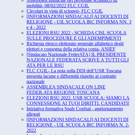
Assemblea sindacale del personale scolastico su
mobilità- 08/02/2022 FLC CGIL
Circolari in vista di scioperi- FLC CGIL
[INFORMAZIONI SINDACALI] AI DOCENTI DI
RELIGIONE - UIL SCUOLA IRC INFORMA NN. 3
e 4 - 2022
ELEZIONI RSU 2022 - SCHEDA CISL SCUOLA
SULLE PROCEDURE E GLI ADEMPIMENTI
Richiesta elenco elettorato generale alfabetico degli
elettori e consegna della relativa copia- ANIEF
[Sindacato Nazionale FederATA] IL PRESIDENTE
NAZIONALE FEDERATA SCRIVE A TUTTI GLI
ATA PER LE RSU
FLC CGIL- La nota sulla DDI dell’USR Toscana
presenta lacune e difformità rispetto al contratto
nazionale
ASSEMBLEA SINDACALE ON LINE
FEDER.ATA REGIONE TOSCANA
ELEZIONI RSU 2022. USB SCUOLA: SIAMO LA
CONNESSIONE AI TUOI DIRITTI. CANDIDATI!
Iniziativa formativa Snals Confsal - aggiornamento
allegati
[INFORMAZIONI SINDACALI] AI DOCENTI DI
RELIGIONE - UIL SCUOLA IRC INFORMA N. 2-
2022