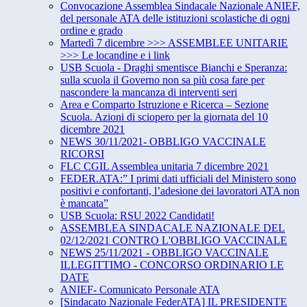
Convocazione Assemblea Sindacale Nazionale ANIEF,
del personale ATA delle istituzioni scolastiche di ogni
ordine e grado
Martedì 7 dicembre >>> ASSEMBLEE UNITARIE
>>> Le locandine e i link
USB Scuola - Draghi smentisce Bianchi e Speranza:
sulla scuola il Governo non sa più cosa fare per
nascondere la mancanza di interventi seri
Area e Comparto Istruzione e Ricerca – Sezione
Scuola. Azioni di sciopero per la giornata del 10
dicembre 2021
NEWS 30/11/2021- OBBLIGO VACCINALE
RICORSI
FLC CGIL Assemblea unitaria 7 dicembre 2021
FEDER.ATA:” I primi dati ufficiali del Ministero sono
positivi e confortanti, l’adesione dei lavoratori ATA non
è mancata”
USB Scuola: RSU 2022 Candidati!
ASSEMBLEA SINDACALE NAZIONALE DEL
02/12/2021 CONTRO L'OBBLIGO VACCINALE
NEWS 25/11/2021 - OBBLIGO VACCINALE
ILLEGITTIMO - CONCORSO ORDINARIO LE
DATE
ANIEF- Comunicato Personale ATA
[Sindacato Nazionale FederATA] IL PRESIDENTE