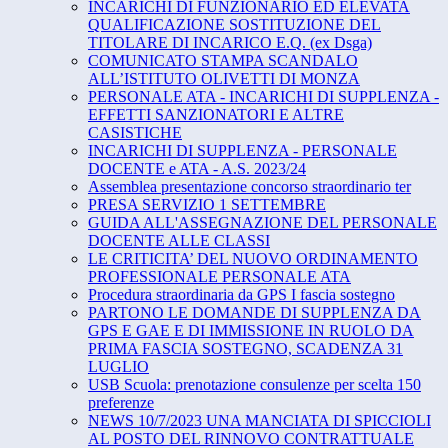
INCARICHI DI FUNZIONARIO ED ELEVATA
QUALIFICAZIONE SOSTITUZIONE DEL
TITOLARE DI INCARICO E.Q. (ex Dsga)
COMUNICATO STAMPA SCANDALO
ALL’ISTITUTO OLIVETTI DI MONZA
PERSONALE ATA - INCARICHI DI SUPPLENZA -
EFFETTI SANZIONATORI E ALTRE
CASISTICHE
INCARICHI DI SUPPLENZA - PERSONALE
DOCENTE e ATA - A.S. 2023/24
Assemblea presentazione concorso straordinario ter
PRESA SERVIZIO 1 SETTEMBRE
GUIDA ALL'ASSEGNAZIONE DEL PERSONALE
DOCENTE ALLE CLASSI
LE CRITICITA’ DEL NUOVO ORDINAMENTO
PROFESSIONALE PERSONALE ATA
Procedura straordinaria da GPS I fascia sostegno
PARTONO LE DOMANDE DI SUPPLENZA DA
GPS E GAE E DI IMMISSIONE IN RUOLO DA
PRIMA FASCIA SOSTEGNO, SCADENZA 31
LUGLIO
USB Scuola: prenotazione consulenze per scelta 150
preferenze
NEWS 10/7/2023 UNA MANCIATA DI SPICCIOLI
AL POSTO DEL RINNOVO CONTRATTUALE