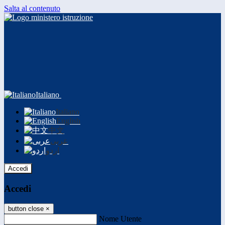
Salta al contenuto
Italiano
Italiano
English
中文
عربى
اردو
Accedi
Accedi
button close
×
Nome Utente