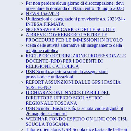
Per non perdere alcun giorno di disoccupazione, devi
presentare la domanda di Naspi entro l’8 luglio 2023!
NEWS 15/6/2023
Utilizzazioni e assegnazioni provvisorie a.s. 2023/24 -
INTESA FIRMATA
NO PASSWEB A CARICO DELLE SCUOLE
A BREVE DOVREBBERO PARTIRE LE
PROCEDURE PER LE IMMISSIONI IN RUOLO
scelta delle attività alternative all’insegnamento della
religione cattolica
RECUPERO RETRIBUZIONE PROFESSIONALE
DOCENTE (RPD) PER I DOCENTI DI
RELIGIONE CATTOLICA
USB Scuola: apertura sportello assegnazioni
provvisorie e utilizzazioni
REPORT ASSUNZIONI DALLE GPS I FASCIA
SOSTEGNO
DICHIARAZIONI INACCETTABILI DEL
DIRETTORE UFFICIO SCOLASTICO
REGIONALE TOSCANA
USB Scuola - Basta falsità, la scuola vuole dignità: il
26 maggio è sciopero!
WEBINAR FONDO ESPERO ON LINE CON CISL
SCUOLA TOSCANA
Tutor e orientatore: USB Scuola dice basta alle beffe ai