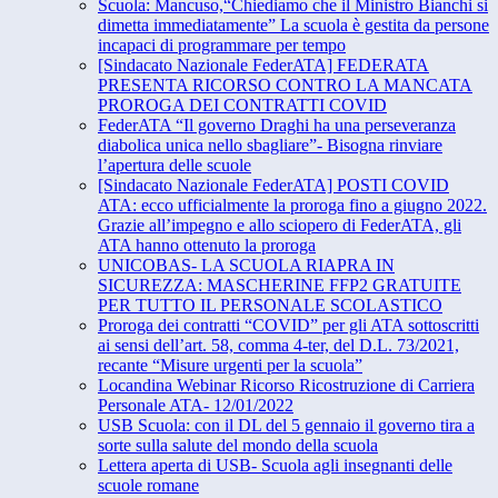
Scuola: Mancuso,“Chiediamo che il Ministro Bianchi si
dimetta immediatamente” La scuola è gestita da persone
incapaci di programmare per tempo
[Sindacato Nazionale FederATA] FEDERATA
PRESENTA RICORSO CONTRO LA MANCATA
PROROGA DEI CONTRATTI COVID
FederATA “Il governo Draghi ha una perseveranza
diabolica unica nello sbagliare”- Bisogna rinviare
l’apertura delle scuole
[Sindacato Nazionale FederATA] POSTI COVID
ATA: ecco ufficialmente la proroga fino a giugno 2022.
Grazie all’impegno e allo sciopero di FederATA, gli
ATA hanno ottenuto la proroga
UNICOBAS- LA SCUOLA RIAPRA IN
SICUREZZA: MASCHERINE FFP2 GRATUITE
PER TUTTO IL PERSONALE SCOLASTICO
Proroga dei contratti “COVID” per gli ATA sottoscritti
ai sensi dell’art. 58, comma 4-ter, del D.L. 73/2021,
recante “Misure urgenti per la scuola”
Locandina Webinar Ricorso Ricostruzione di Carriera
Personale ATA- 12/01/2022
USB Scuola: con il DL del 5 gennaio il governo tira a
sorte sulla salute del mondo della scuola
Lettera aperta di USB- Scuola agli insegnanti delle
scuole romane